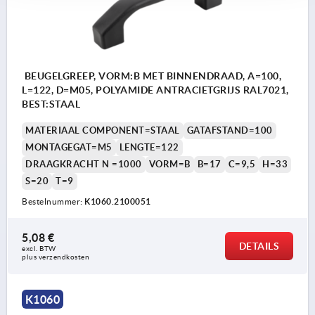
BEUGELGREEP, VORM:B MET BINNENDRAAD, A=100,
L=122, D=M05, POLYAMIDE ANTRACIETGRIJS RAL7021,
BEST:STAAL
MATERIAAL COMPONENT=STAAL
GATAFSTAND=100
MONTAGEGAT=M5
LENGTE=122
DRAAGKRACHT N =1000
VORM=B
B=17
C=9,5
H=33
S=20
T=9
Bestelnummer:
K1060.2100051
5,08 €
DETAILS
excl. BTW 
plus verzendkosten
K1060