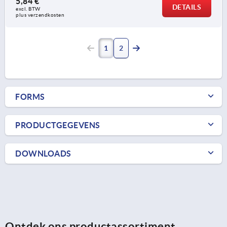
5,84 €
DETAILS
excl. BTW 
plus verzendkosten
1
2
FORMS
PRODUCTGEGEVENS
DOWNLOADS
Ontdek ons productassortiment