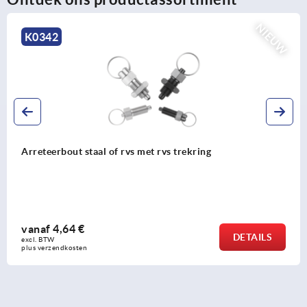
NIEUW
K2407
Arreteerbout staal of roestvrij staal, ko
schroefdraadtap
vanaf
6,62 €
DETAILS
excl. BTW 
plus verzendkosten