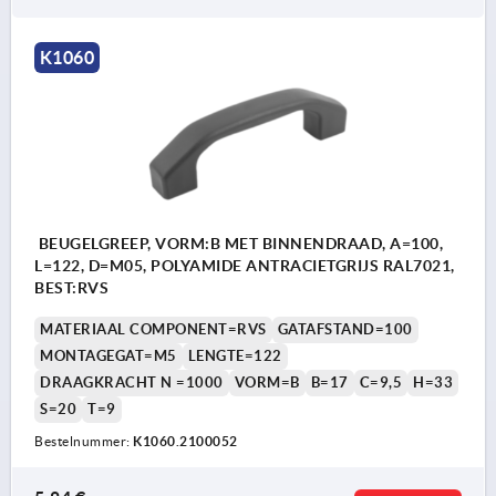
K1060
BEUGELGREEP, VORM:B MET BINNENDRAAD, A=100,
L=122, D=M05, POLYAMIDE ANTRACIETGRIJS RAL7021,
BEST:RVS
MATERIAAL COMPONENT=RVS
GATAFSTAND=100
MONTAGEGAT=M5
LENGTE=122
DRAAGKRACHT N =1000
VORM=B
B=17
C=9,5
H=33
S=20
T=9
Bestelnummer:
K1060.2100052