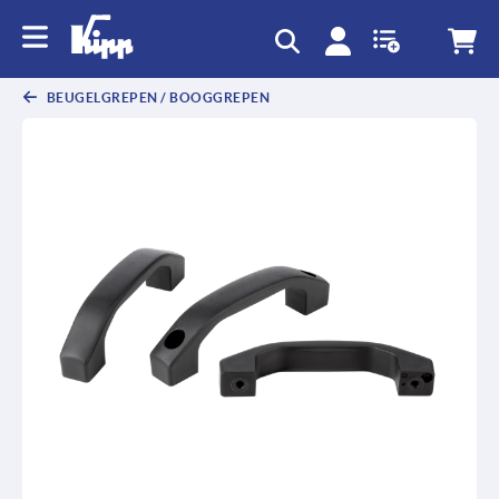
text.skipToContent
text.skipToNavigation
BEUGELGREPEN / BOOGGREPEN