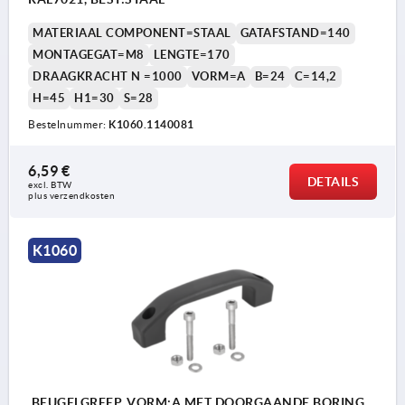
MATERIAAL COMPONENT=STAAL
GATAFSTAND=140
MONTAGEGAT=M8
LENGTE=170
DRAAGKRACHT N =1000
VORM=A
B=24
C=14,2
H=45
H1=30
S=28
Bestelnummer:
K1060.1140081
6,59 €
DETAILS
excl. BTW 
plus verzendkosten
K1060
BEUGELGREEP, VORM:A MET DOORGAANDE BORING,