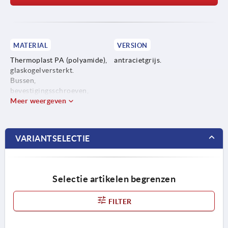
MATERIAL
VERSION
Thermoplast PA (polyamide),
antracietgrijs.
glaskogelversterkt.
Bussen,
bevestigingsschroeven,
onderlegschijven en moeren
Meer weergeven
van staal of rvs.
VARIANTSELECTIE
Selectie artikelen begrenzen
FILTER