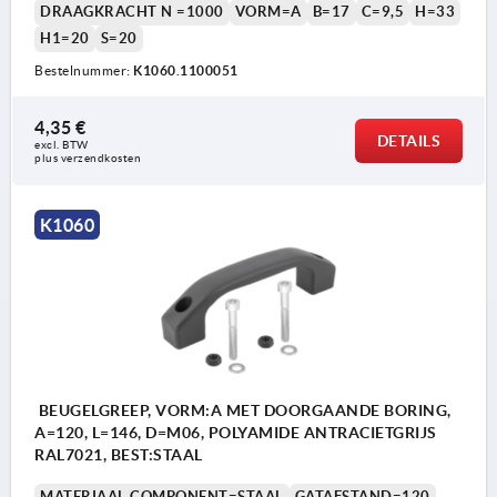
DRAAGKRACHT N =1000
VORM=A
B=17
C=9,5
H=33
H1=20
S=20
Bestelnummer:
K1060.1100051
4,35 €
DETAILS
excl. BTW 
plus verzendkosten
K1060
BEUGELGREEP, VORM:A MET DOORGAANDE BORING,
A=120, L=146, D=M06, POLYAMIDE ANTRACIETGRIJS
RAL7021, BEST:STAAL
MATERIAAL COMPONENT=STAAL
GATAFSTAND=120