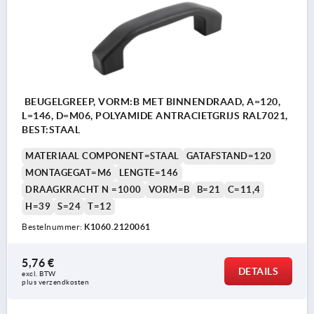
BEUGELGREEP, VORM:B MET BINNENDRAAD, A=120,
L=146, D=M06, POLYAMIDE ANTRACIETGRIJS RAL7021,
BEST:STAAL
MATERIAAL COMPONENT=STAAL
GATAFSTAND=120
MONTAGEGAT=M6
LENGTE=146
DRAAGKRACHT N =1000
VORM=B
B=21
C=11,4
H=39
S=24
T=12
Bestelnummer:
K1060.2120061
5,76 €
DETAILS
excl. BTW 
plus verzendkosten