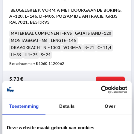
BEUGELGREEP, VORM:A MET DOORGAANDE BORING,
A=120, L=146, D=M06, POLYAMIDE ANTRACIETGRIJS
RAL7021, BEST:RVS
MATERIAAL COMPONENT=RVS
GATAFSTAND=120
MONTAGEGAT=M6
LENGTE=146
DRAAGKRACHT N =1000
VORM=A
B=21
C=11,4
H=39
H1=25
S=24
Bestelnummer:
K1060.1120062
5,73 €
DETAILS
excl. BTW 
plus verzendkosten
K1060
Toestemming
Details
Over
Deze website maakt gebruik van cookies