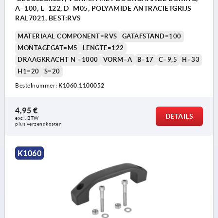
A=100, L=122, D=M05, POLYAMIDE ANTRACIETGRIJS
RAL7021, BEST:RVS
MATERIAAL COMPONENT=RVS
GATAFSTAND=100
MONTAGEGAT=M5
LENGTE=122
DRAAGKRACHT N =1000
VORM=A
B=17
C=9,5
H=33
H1=20
S=20
Bestelnummer:
K1060.1100052
4,95 €
DETAILS
excl. BTW 
plus verzendkosten
K1060