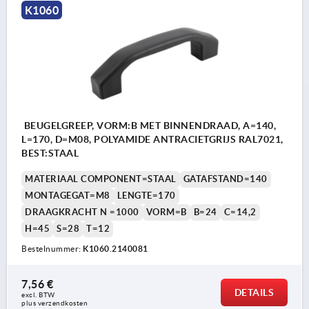
K1060
BEUGELGREEP, VORM:B MET BINNENDRAAD, A=140,
L=170, D=M08, POLYAMIDE ANTRACIETGRIJS RAL7021,
BEST:STAAL
MATERIAAL COMPONENT=STAAL
GATAFSTAND=140
MONTAGEGAT=M8
LENGTE=170
DRAAGKRACHT N =1000
VORM=B
B=24
C=14,2
H=45
S=28
T=12
Bestelnummer:
K1060.2140081
7,56 €
DETAILS
excl. BTW 
plus verzendkosten