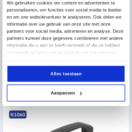
We gebruiken cookies om content en advertenties te
personaliseren, om functies voor social media te bieden
en om ons websiteverkeer te analyseren. Ook delen we
BEUGELGREEP, VORM:A MET DOORGAANDE BORING,
informatie over uw gebruik van onze site met onze
A=140, L=170, D=M08, POLYAMIDE ANTRACIETGRIJS
partners voor social media, adverteren en analyse. Deze
RAL7021, BEST:RVS
partners kunnen deze gegevens combineren met andere
MATERIAAL COMPONENT=RVS
GATAFSTAND=140
informatie die u aan ze heeft verstrekt of die ze hebben
MONTAGEGAT=M8
LENGTE=170
verzameld op basis van uw gebruik van hun services.
DRAAGKRACHT N =1000
VORM=A
B=24
C=14,2
H=45
H1=30
S=28
Alles toestaan
Bestelnummer:
K1060.1140082
7,52 €
DETAILS
Aanpassen
excl. BTW 
plus verzendkosten
K1060