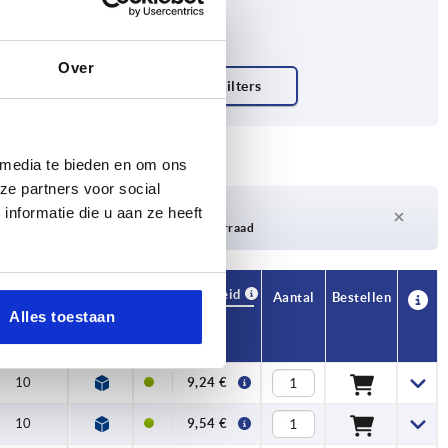
Over
 media te bieden en om ons
ze partners voor social
Levertijd op aanvraag
nformatie die u aan ze heeft
Momenteel niet op voorraad
Beschikbaarheid
CAD
Aantal
Bestellen
T
Alles toestaan
Prijs
10
9,24 €
10
9,54 €