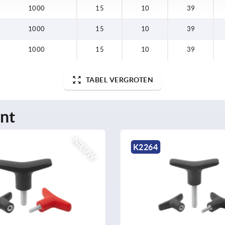
1000
15
10
39
1000
15
10
39
1000
15
10
39
TABEL VERGROTEN
nt
NIEUW
64
K2267