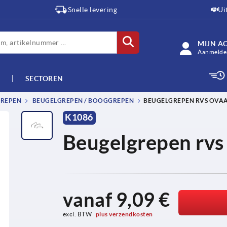
Snelle levering
Ui
MIJN A
Aanmelden
SECTOREN
GREPEN
BEUGELGREPEN / BOOGGREPEN
BEUGELGREPEN RVS OVA
K1086
Beugelgrepen rvs
vanaf
9,09 €
excl. BTW 
plus verzendkosten