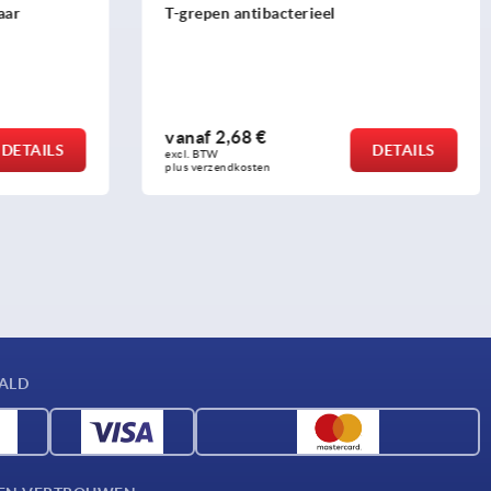
el
Beugelgrepen staal rond gebogen
vanaf
9,36 €
DETAILS
DETAILS
excl. BTW 
plus verzendkosten
AALD