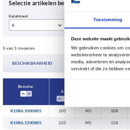
Selectie artikelen begrenzen
Toestemming
A
D
L
100
M5
10
Deze website maakt gebruik
We gebruiken cookies om cont
5
van 5 invoeren
120
11
websiteverkeer te analyseren
De beschikbaarheid wordt meerdere
150
12
media, adverteren en analys
BESCHIKBAARHEID
bijgewerkt. In de laatste stap voorda
verstrekt of die ze hebben v
over de bevestigde verzenddatum.
180
16
19
Bestelnr.
A
D
L
K1086.1000805
100
M5
108
K1086.1200805
120
M5
128