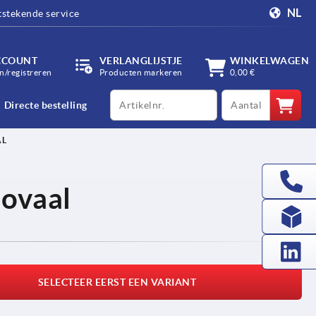
NL
tstekende service
CCOUNT
VERLANGLIJSTJE
WINKELWAGEN
/registreren
Producten markeren
0,00 €
productCode
qty
Directe bestelling
AL
 ovaal
SELECTEER EERST EEN VARIANT