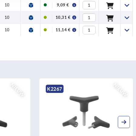
10
9,09 €
10
10,31 €
10
11,14 €
NIEUW
K0207