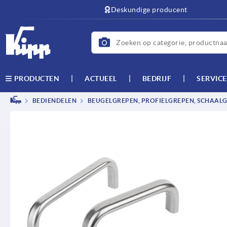
text.skipToContent
text.skipToNavigation
Deskundige producent
ACTUEEL
BEDRIJF
SERVICE
PRODUCTEN
BEDIENDELEN
BEUGELGREPEN, PROFIELGREPEN, SCHAAL