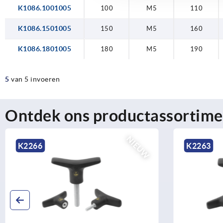
K1086.1001005
100
M5
110
K1086.1501005
150
M5
160
K1086.1801005
180
M5
190
5
van 5 invoeren
Ontdek ons productassortime
W
NIEUW
K2263
K22