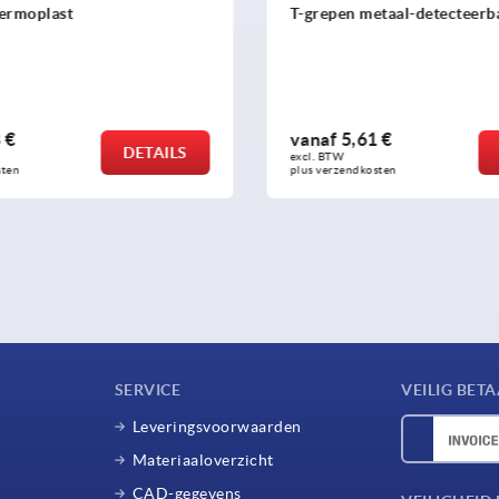
pen metaal-detecteerbaar
T-grepen antibacterie
af
5,61 €
vanaf
2,68 €
DETAILS
BTW 
excl. BTW 
erzendkosten
plus verzendkosten
SERVICE
VEILIG BET
Leveringsvoorwaarden
Materiaaloverzicht
CAD-gegevens