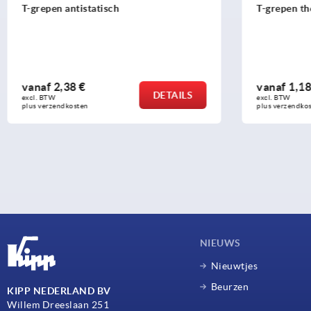
T-grepen thermoplast
T-gre
vanaf
1,18 €
van
DETAILS
excl. BTW 
excl. 
plus verzendkosten
plus v
NIEUWS
Nieuwtjes
Beurzen
KIPP NEDERLAND BV
Willem Dreeslaan 251