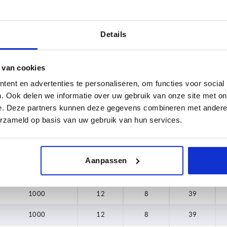
Details
Draagkracht N
B
8
1000
12
 van cookies
ent en advertenties te personaliseren, om functies voor social
TABEL VERGROTEN
0
15
. Ook delen we informatie over uw gebruik van onze site met on
 keren per dag met regelmatige tussenpozen
8
1-3 dagen
e. Deze partners kunnen deze gegevens combineren met andere i
t je je bestelling afrondt, word je geïnformeerd
4-20 dagen
erzameld op basis van uw gebruik van hun services.
0
0
Draagkracht N
B
B1
H
Aanpassen
1000
12
8
39
1000
12
8
39