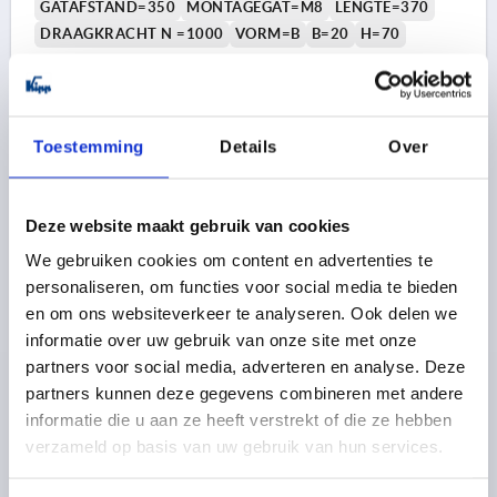
GATAFSTAND=350
MONTAGEGAT=M8
LENGTE=370
DRAAGKRACHT N =1000
VORM=B
B=20
H=70
Bestelnummer:
K0230.350083
39,14 €
DETAILS
excl. BTW 
Toestemming
Details
Over
plus verzendkosten
K0230 B
Deze website maakt gebruik van cookies
We gebruiken cookies om content en advertenties te
personaliseren, om functies voor social media te bieden
en om ons websiteverkeer te analyseren. Ook delen we
informatie over uw gebruik van onze site met onze
partners voor social media, adverteren en analyse. Deze
partners kunnen deze gegevens combineren met andere
BEUGELGREEP, VORM:B, A=200, L=220, D=M08 STAAL,
informatie die u aan ze heeft verstrekt of die ze hebben
ZWART GEPOEDERCOAT
verzameld op basis van uw gebruik van hun services.
KLEUR BASISLICHAAM=ZWART GEPOEDERCOAT
GATAFSTAND=200
MONTAGEGAT=M8
LENGTE=220