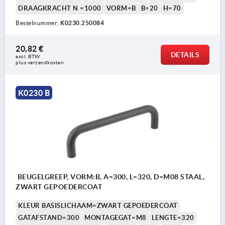
DRAAGKRACHT N =1000
VORM=B
B=20
H=70
Bestelnummer:
K0230.250084
20,82 €
DETAILS
excl. BTW 
plus verzendkosten
K0230 B
BEUGELGREEP, VORM:B, A=300, L=320, D=M08 STAAL,
ZWART GEPOEDERCOAT
KLEUR BASISLICHAAM=ZWART GEPOEDERCOAT
GATAFSTAND=300
MONTAGEGAT=M8
LENGTE=320