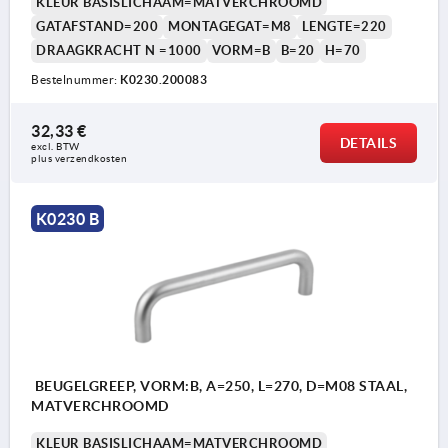
KLEUR BASISLICHAAM=MATVERCHROOMD
GATAFSTAND=200
MONTAGEGAT=M8
LENGTE=220
DRAAGKRACHT N =1000
VORM=B
B=20
H=70
Bestelnummer:
K0230.200083
32,33 €
DETAILS
excl. BTW 
plus verzendkosten
K0230 B
BEUGELGREEP, VORM:B, A=250, L=270, D=M08 STAAL,
MATVERCHROOMD
KLEUR BASISLICHAAM=MATVERCHROOMD