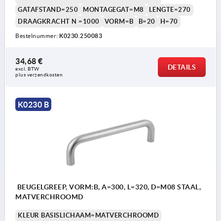
GATAFSTAND=250
MONTAGEGAT=M8
LENGTE=270
DRAAGKRACHT N =1000
VORM=B
B=20
H=70
Bestelnummer:
K0230.250083
34,68 €
DETAILS
excl. BTW 
plus verzendkosten
K0230 B
BEUGELGREEP, VORM:B, A=300, L=320, D=M08 STAAL,
MATVERCHROOMD
KLEUR BASISLICHAAM=MATVERCHROOMD