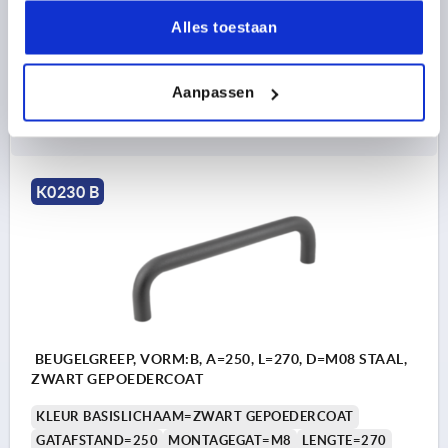
DRAAGKRACHT N =1000
VORM=B
B=20
H=70
Alles toestaan
Bestelnummer:
K0230.200084
Aanpassen
19,39 €
DETAILS
excl. BTW 
plus verzendkosten
K0230 B
BEUGELGREEP, VORM:B, A=250, L=270, D=M08 STAAL,
ZWART GEPOEDERCOAT
KLEUR BASISLICHAAM=ZWART GEPOEDERCOAT
GATAFSTAND=250
MONTAGEGAT=M8
LENGTE=270