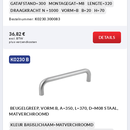
GATAFSTAND=300
MONTAGEGAT=M8
LENGTE=320
DRAAGKRACHT N =1000
VORM=B
B=20
H=70
Bestelnummer:
K0230.300083
36,82 €
DETAILS
excl. BTW 
plus verzendkosten
K0230 B
BEUGELGREEP, VORM:B, A=350, L=370, D=M08 STAAL,
MATVERCHROOMD
KLEUR BASISLICHAAM=MATVERCHROOMD