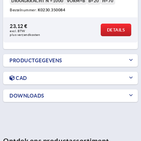
DRAAGKRACHT N =1000
VORM=B
B=20
H=70
Bestelnummer:
K0230.350084
23,12 €
DETAILS
excl. BTW 
plus verzendkosten
PRODUCTGEGEVENS
CAD
DOWNLOADS
Ontdek ons productassortiment