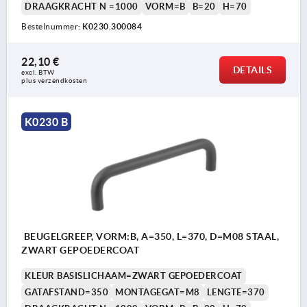
DRAAGKRACHT N =1000
VORM=B
B=20
H=70
Bestelnummer:
K0230.300084
22,10 €
DETAILS
excl. BTW 
plus verzendkosten
K0230 B
BEUGELGREEP, VORM:B, A=350, L=370, D=M08 STAAL,
ZWART GEPOEDERCOAT
KLEUR BASISLICHAAM=ZWART GEPOEDERCOAT
GATAFSTAND=350
MONTAGEGAT=M8
LENGTE=370