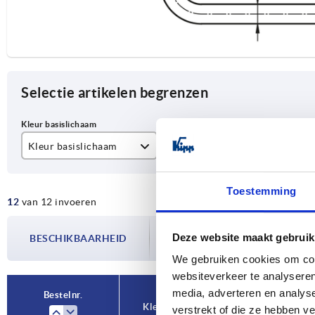
Selectie artikelen begrenzen
Kleur basislichaam
A
D
matverchroomd
200
M
Toestemming
12
van 12 invoeren
zwart gepoedercoat
250
De beschikbaarheid wordt meerdere
300
Deze website maakt gebruik
BESCHIKBAARHEID
bijgewerkt. In de laatste stap voorda
over de bevestigde verzenddatum.
We gebruiken cookies om cont
350
websiteverkeer te analyseren
media, adverteren en analys
Bestelnr.
Kleur basislichaam
A
verstrekt of die ze hebben v