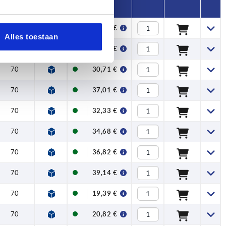
70
38,25 €
Alles toestaan
70
46,37 €
70
30,71 €
70
37,01 €
70
32,33 €
70
34,68 €
70
36,82 €
70
39,14 €
70
19,39 €
70
20,82 €