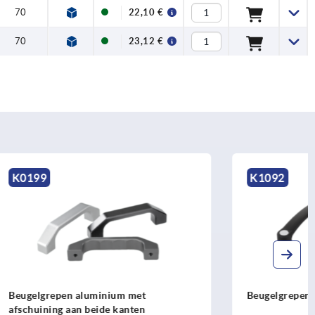
70
22,10 €
70
23,12 €
K1092
t
Beugelgrepen
n