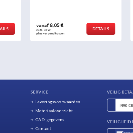
 €
vanaf
25,90 €
DETAILS
excl. BTW 
sten
plus verzendkosten
SERVICE
VEILIG BET
Leveringsvoorwaarden
Materiaaloverzicht
CAD-gegevens
VEILIGHEI
Contact