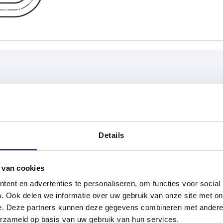
L
Draagkrach
8
220
1000
Details
TABEL VERGROTEN
270
 keren per dag met regelmatige tussenpozen
320
1-3 dagen
 van cookies
t je je bestelling afrondt, word je geïnformeerd
4-20 dagen
ent en advertenties te personaliseren, om functies voor social
370
. Ook delen we informatie over uw gebruik van onze site met on
e. Deze partners kunnen deze gegevens combineren met andere i
D
L
Draagkracht N
Vorm
B
erzameld op basis van uw gebruik van hun services.