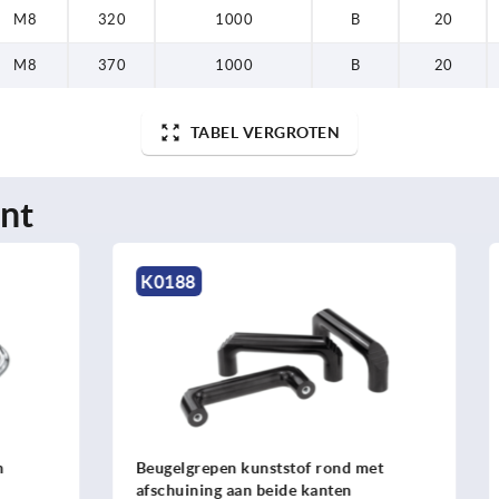
M8
320
1000
B
20
M8
370
1000
B
20
TABEL VERGROTEN
nt
K0199
en kunststof rond met
Beugelgrepen aluminium me
 aan beide kanten
afschuining aan beide kante