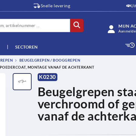
Snelle levering
Ui
MIJN A
Aanmelden
SECTOREN
GREPEN
BEUGELGREPEN / BOOGGREPEN
EPOEDERCOAT, MONTAGE VANAF DE ACHTERKANT
K0230
Beugelgrepen staa
verchroomd of g
vanaf de achterk