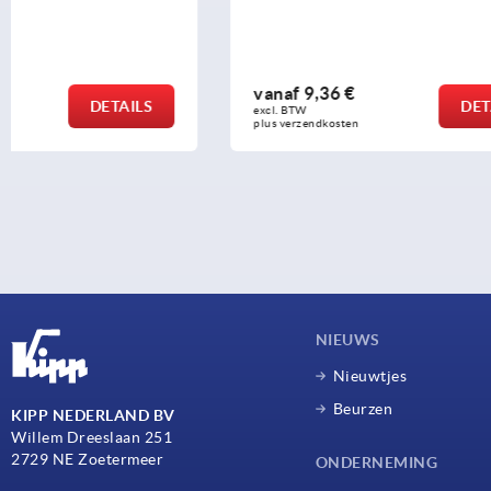
vanaf
9,36 €
vanaf
8,05
DETAILS
excl. BTW 
excl. BTW 
plus verzendkosten
plus verzendko
NIEUWS
Nieuwtjes
Beurzen
KIPP NEDERLAND BV
Willem Dreeslaan 251
2729 NE Zoetermeer
ONDERNEMING