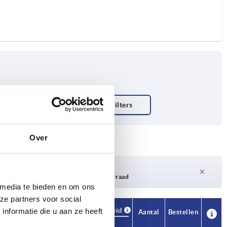
t N
Over
Levertijd op aanvraag
Momenteel niet op voorraad
 media te bieden en om ons
ze partners voor social
Beschikbaarheid
nformatie die u aan ze heeft
CAD
Aantal
Bestellen
H
Prijs