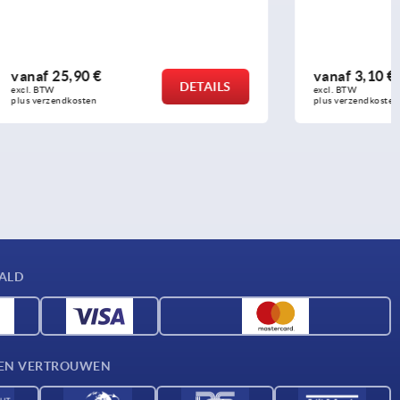
vanaf
3,10 €
DETAILS
DETAILS
excl. BTW 
plus verzendkosten
AALD
D EN VERTROUWEN