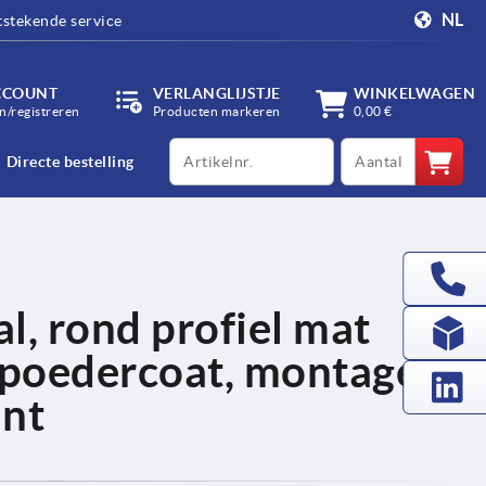
NL
tstekende service
CCOUNT
VERLANGLIJSTJE
WINKELWAGEN
/registreren
Producten markeren
0,00 €
productCode
qty
Directe bestelling
l, rond profiel mat
epoedercoat, montage
ant