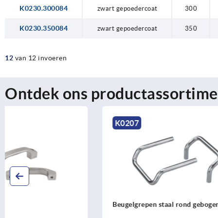
K0230.300084
zwart gepoedercoat
300
K0230.350084
zwart gepoedercoat
350
12
van 12 invoeren
Ontdek ons productassortime
K0207
K0188
Beugelgrepen staal rond gebogen
Beugelgrep
afschuining