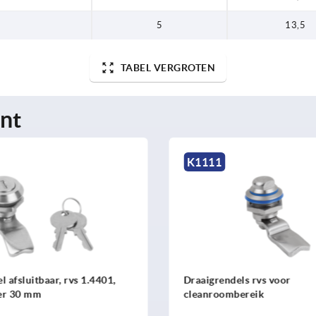
5
13,5
TABEL VERGROTEN
nt
1
K0520
rendels rvs voor
Draaigrendel afsluitbaa
roombereik
uitvoering