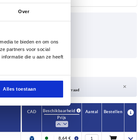
Over
 media te bieden en om ons
ze partners voor social
nformatie die u aan ze heeft
Levertijd op aanvraag
Alles toestaan
Momenteel niet op voorraad
Beschikbaarheid
CAD
Aantal
Bestellen
Prijs
8,64 €