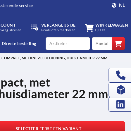
NL
tstekende service
CCOUNT
VERLANGLIJSTJE
WINKELWAGEN
/registreren
Producten markeren
0,00 €
productCode
qty
Directe bestelling
 COMPACT, MET KNEVELBEDIENING, HUISDIAMETER 22 MM
pact, met
 huisdiameter 22 mm
SELECTEER EERST EEN VARIANT