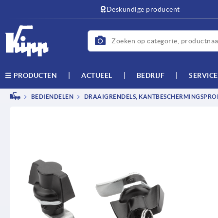
text.skipToContent
text.skipToNavigation
Deskundige producent
ACTUEEL
BEDRIJF
SERVICE
PRODUCTEN
BEDIENDELEN
DRAAIGRENDELS, KANTBESCHERMINGSPROF