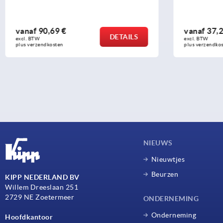
vanaf
37,25 €
vana
DETAILS
excl. BTW 
excl. BT
plus verzendkosten
plus ver
NIEUWS
Nieuwtjes
Beurzen
KIPP NEDERLAND BV
Willem Dreeslaan 251
2729 NE Zoetermeer
ONDERNEMING
Onderneming
Hoofdkantoor