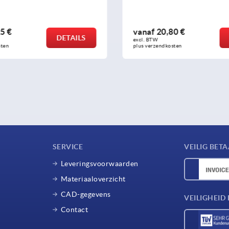
f
20,80 €
vanaf
3,06 €
DETAILS
W 
excl. BTW 
zendkosten
plus verzendkosten
SERVICE
VEILIG BET
Leveringsvoorwaarden
Materiaaloverzicht
CAD-gegevens
VEILIGHEI
Contact