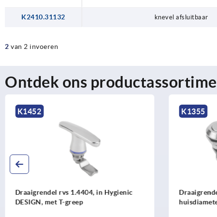
K2410.31132
knevel afsluitbaar
2
van 2 invoeren
Ontdek ons productassortime
K1355
K111
Draaigrendel afsluitbaar, rvs 1.4401,
Draaig
huisdiameter 30 mm
clean