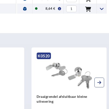
8,64 €
K0518
r kleine
Draaigrendel zink, kleine uitvoering