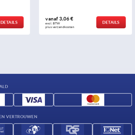
vanaf
2,30 €
DETAILS
DETAILS
excl. BTW 
plus verzendkosten
AALD
D EN VERTROUWEN