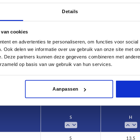
Details
 van cookies
ent en advertenties te personaliseren, om functies voor social
. Ook delen we informatie over uw gebruik van onze site met on
e. Deze partners kunnen deze gegevens combineren met andere i
,5
erzameld op basis van uw gebruik van hun services.
TABEL VERGROTEN
 keren per dag met regelmatige tussenpozen
1-3 dagen
t je je bestelling afrondt, word je geïnformeerd
Aanpassen
4-20 dagen
S
H
5
13,5