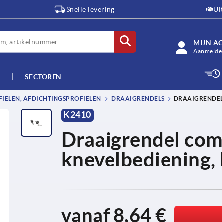
Snelle levering
Ui
MIJN A
Aanmelden
SECTOREN
IELEN, AFDICHTINGSPROFIELEN
DRAAIGRENDELS
DRAAIGRENDEL
K2410
Draaigrendel com
knevelbediening,
vanaf
8,64 €