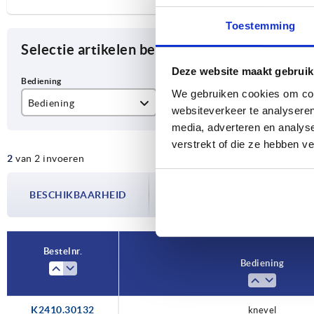
Toestemming
Selectie artikelen begrenzen
Deze website maakt gebruik
We gebruiken cookies om cont
Bediening
S
H
websiteverkeer te analyseren
media, adverteren en analys
knevel
5
13
verstrekt of die ze hebben v
2
van 2 invoeren
knevel afsluitbaar
De beschikbaarheid wordt meerdere
BESCHIKBAARHEID
bijgewerkt. In de laatste stap voorda
over de bevestigde verzenddatum.
Bestelnr.
Bediening
K2410.30132
knevel