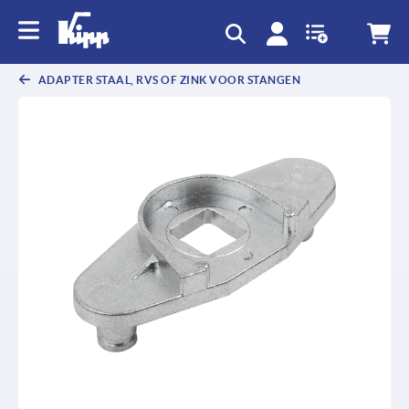
text.skipToContent
text.skipToNavigation
ADAPTER STAAL, RVS OF ZINK VOOR STANGEN