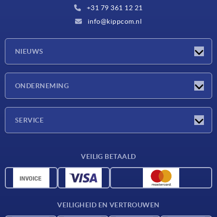
+31 79 361 12 21
info@kippcom.nl
NIEUWS
Nieuwtjes
ONDERNEMING
Beurzen
Onderneming
SERVICE
Leveringsvoorwaarden
VEILIG BETAALD
Materiaaloverzicht
CAD-gegevens
Contact
VEILIGHEID EN VERTROUWEN