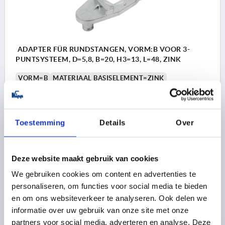
ADAPTER FÜR RUNDSTANGEN, VORM:B VOOR 3-
PUNTSYSTEEM, D=5,8, B=20, H3=13, L=48, ZINK
VORM=B
MATERIAAL BASISELEMENT=ZINK
VORM-TYPE=VOOR 3-PUNTSYSTEEM
BREEDTE=20
DIAMETER=5,8
H1=10
H2=2,6
H3=13
LENGTE=48
L1=36
L2=8,2
Toestemming
Details
Over
Bestelnummer:
K2271.236
1,85 €
Deze website maakt gebruik van cookies
DETAILS
excl. BTW 
plus verzendkosten
We gebruiken cookies om content en advertenties te
personaliseren, om functies voor social media te bieden
en om ons websiteverkeer te analyseren. Ook delen we
PRODUCTGEGEVENS
informatie over uw gebruik van onze site met onze
partners voor social media, adverteren en analyse. Deze