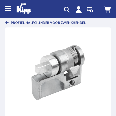
text.skipToContent
text.skipToNavigation
PROFIEL-HALFCILINDER VOOR ZWENKHENDEL