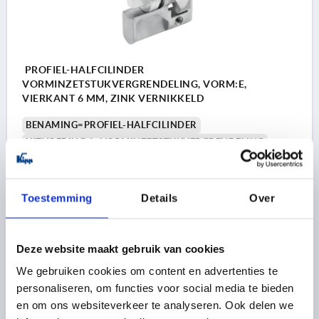
PROFIEL-HALFCILINDER
VORMINZETSTUKVERGRENDELING, VORM:E,
VIERKANT 6 MM, ZINK VERNIKKELD
BENAMING=PROFIEL-HALFCILINDER
UITVOERING 1=VORMINZETSTUKVERGRENDELING
VORM=E
MATERIAAL BASISELEMENT=ZINK
BEDIENING=VIERKANT 6 MM
BREEDTE=10
DIAMETER=17
D1=M5
HOOGTE=33
H1=19
Toestemming
Details
Over
LENGTE=40
L1=31
Bestelnummer:
K2270.04
Deze website maakt gebruik van cookies
4,94 €
We gebruiken cookies om content en advertenties te
DETAILS
excl. BTW 
personaliseren, om functies voor social media te bieden
plus verzendkosten
en om ons websiteverkeer te analyseren. Ook delen we