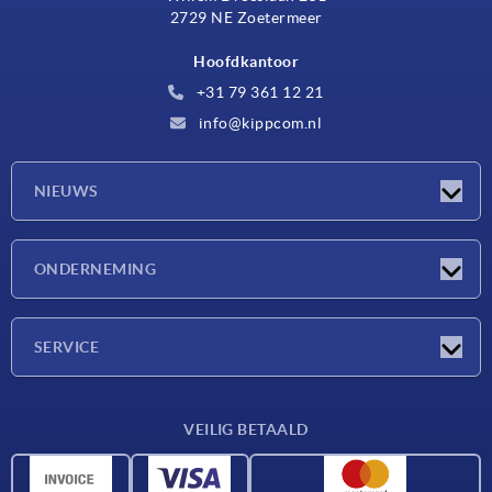
2729 NE Zoetermeer
Hoofdkantoor
+31 79 361 12 21
info@kippcom.nl
NIEUWS
Nieuwtjes
ONDERNEMING
Beurzen
Onderneming
SERVICE
Leveringsvoorwaarden
VEILIG BETAALD
Materiaaloverzicht
CAD-gegevens