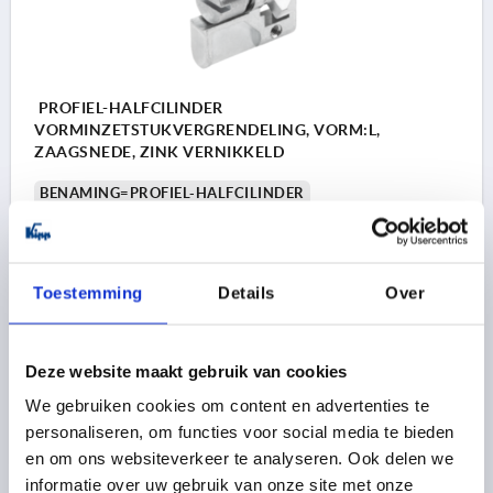
PROFIEL-HALFCILINDER
VORMINZETSTUKVERGRENDELING, VORM:L,
ZAAGSNEDE, ZINK VERNIKKELD
BENAMING=PROFIEL-HALFCILINDER
UITVOERING 1=VORMINZETSTUKVERGRENDELING
VORM=L
MATERIAAL BASISELEMENT=ZINK
BEDIENING=ZAAGSNEDE
BREEDTE=10
DIAMETER=17
Toestemming
Details
Over
D1=M5
HOOGTE=33
H1=19
LENGTE=40
L1=31
Bestelnummer:
K2270.11
Deze website maakt gebruik van cookies
5,25 €
DETAILS
We gebruiken cookies om content en advertenties te
excl. BTW 
plus verzendkosten
personaliseren, om functies voor social media te bieden
en om ons websiteverkeer te analyseren. Ook delen we
informatie over uw gebruik van onze site met onze