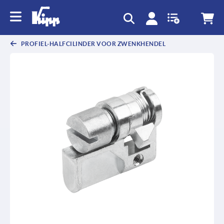
text.skipToContent
text.skipToNavigation
PROFIEL-HALFCILINDER VOOR ZWENKHENDEL