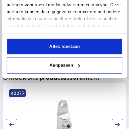
PRODUCTGEGEVENS
partners voor social media, adverteren en analyse. Deze
partners kunnen deze gegevens combineren met andere
informatie die u aan ze heeft verstrekt of die ze hebben
CAD
verzameld op basis van uw gebruik van hun services.
DOWNLOADS
Alles toestaan
Aanpassen
Ontdek ons productassortiment
K2279