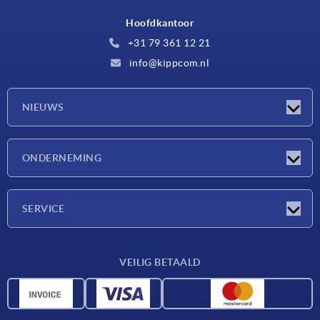
Hoofdkantoor
+31 79 361 12 21
info@kippcom.nl
NIEUWS
Nieuwtjes
ONDERNEMING
Beurzen
Onderneming
SERVICE
Leveringsvoorwaarden
VEILIG BETAALD
Materiaaloverzicht
CAD-gegevens
Contact