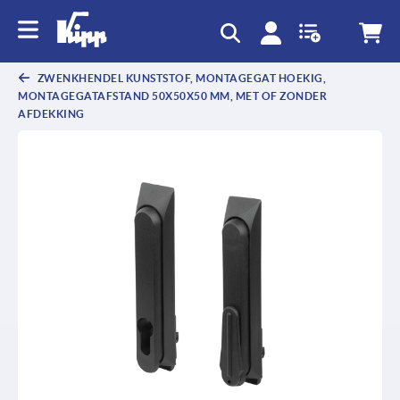
text.skipToContent
text.skipToNavigation
ZWENKHENDEL KUNSTSTOF, MONTAGEGAT HOEKIG,
MONTAGEGATAFSTAND 50X50X50 MM, MET OF ZONDER
AFDEKKING