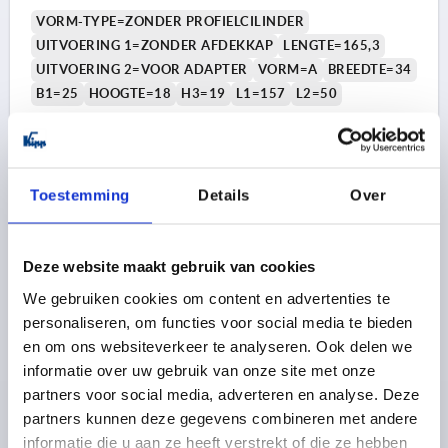
VORM-TYPE=ZONDER PROFIELCILINDER
UITVOERING 1=ZONDER AFDEKKAP
LENGTE=165,3
UITVOERING 2=VOOR ADAPTER
VORM=A
BREEDTE=34
B1=25
HOOGTE=18
H3=19
L1=157
L2=50
Bestelnummer:
K2464.001
13,20 €
DETAILS
excl. BTW 
Toestemming
Details
Over
plus verzendkosten
1) Montageboringen
K2464 A
Deze website maakt gebruik van cookies
2) Plaatdikte max. 2,5mm
We gebruiken cookies om content en advertenties te
3) 1-punts vergrendelingssysteem
personaliseren, om functies voor social media te bieden
4) 3-punts vergrendelingssysteem
en om ons websiteverkeer te analyseren. Ook delen we
5) Tong K1114
informatie over uw gebruik van onze site met onze
partners voor social media, adverteren en analyse. Deze
6) Zwenkhendel
partners kunnen deze gegevens combineren met andere
7) Adapter voor tongen kunststof of zink K2272
ZWENKHENDELS MET AFDEKKAP, VOOR ADAPTER,
informatie die u aan ze heeft verstrekt of die ze hebben