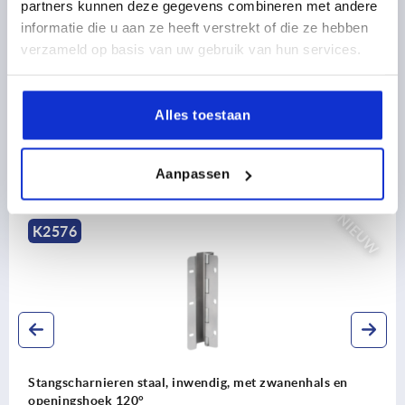
CAD
partners kunnen deze gegevens combineren met andere
5) Tong 05569
informatie die u aan ze heeft verstrekt of die ze hebben
verzameld op basis van uw gebruik van hun services.
DOWNLOADS
6) Zwenkhendel
7) Adapter voor tongen kunststof of zink 05601-
10
Alles toestaan
8) Stangslot zink of kunststof voor platte
stangen 05601-22
Aanpassen
Ontdek ons productassortiment
NIEUW
6
K22
harnieren staal, inwendig, met zwanenhals en
Zwenk
gshoek 120°
monta