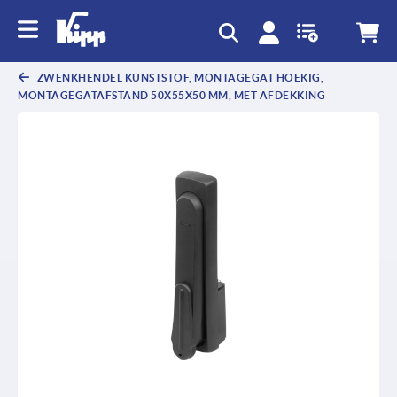
text.skipToContent
text.skipToNavigation
ZWENKHENDEL KUNSTSTOF, MONTAGEGAT HOEKIG,
MONTAGEGATAFSTAND 50X55X50 MM, MET AFDEKKING