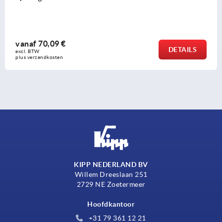
70,09 €
vana
DETAILS
 
excl. B
endkosten
plus ve
KIPP NEDERLAND BV
Willem Dreeslaan 251
2729 NE Zoetermeer
Hoofdkantoor
+31 79 361 12 21