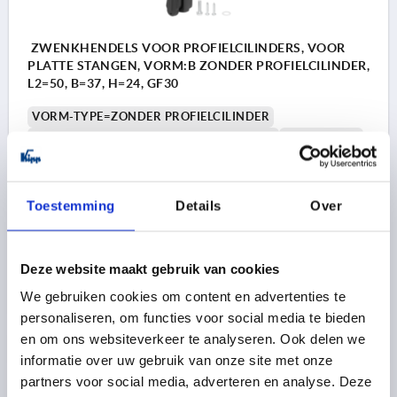
ZWENKHENDELS VOOR PROFIELCILINDERS, VOOR
PLATTE STANGEN, VORM:B ZONDER PROFIELCILINDER,
L2=50, B=37, H=24, GF30
VORM-TYPE=ZONDER PROFIELCILINDER
UITVOERING 1=VOOR PROFIELCILINDERS
LENGTE=161
UITVOERING 2=VOOR PLATTE STANGEN
BREEDTE=37
B1=25
HOOGTE=24
H1=21
L2=50
Toestemming
Details
Over
Bestelnummer:
K2462.11
22,50 €
DETAILS
excl. BTW 
Deze website maakt gebruik van cookies
plus verzendkosten
We gebruiken cookies om content en advertenties te
1) Montageboringen
personaliseren, om functies voor social media te bieden
2) Plaatdikte max. 2,5mm
en om ons websiteverkeer te analyseren. Ook delen we
PRODUCTGEGEVENS
informatie over uw gebruik van onze site met onze
3) 1-punts vergrendelingssysteem
partners voor social media, adverteren en analyse. Deze
4) 3-punts vergrendelingssysteem