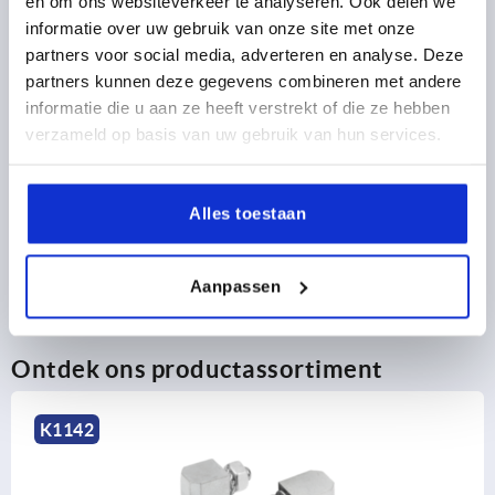
en om ons websiteverkeer te analyseren. Ook delen we
informatie over uw gebruik van onze site met onze
partners voor social media, adverteren en analyse. Deze
partners kunnen deze gegevens combineren met andere
PRODUCTGEGEVENS
informatie die u aan ze heeft verstrekt of die ze hebben
verzameld op basis van uw gebruik van hun services.
CAD
DOWNLOADS
Alles toestaan
Aanpassen
Ontdek ons productassortiment
K1007