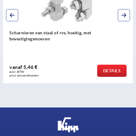
g, met
Scharnieren uit kunststof met bu
vanaf
7,03 €
DETAILS
excl. BTW 
plus verzendkosten