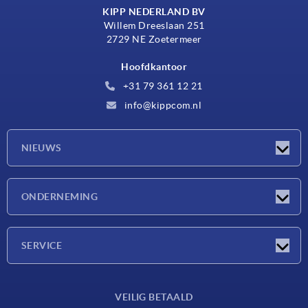
KIPP NEDERLAND BV
Willem Dreeslaan 251
2729 NE Zoetermeer
Hoofdkantoor
+31 79 361 12 21
info@kippcom.nl
NIEUWS
Nieuwtjes
ONDERNEMING
Beurzen
Onderneming
SERVICE
Leveringsvoorwaarden
VEILIG BETAALD
Materiaaloverzicht