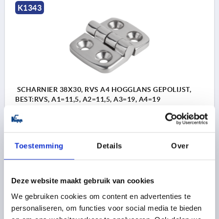
K1343
SCHARNIER 38X30, RVS A4 HOGGLANS GEPOLIJST,
BEST:RVS, A1=11,5, A2=11,5, A3=19, A4=19
LENGTE=38
GATAFSTAND LINKS=11,5
GATAFSTAND RECHTS=11,5
VLEUGELLENGTE LINKS=19
VLEUGELLENGTE RECHTS=19
BREEDTE=30
B2=14
Toestemming
Details
Over
B3=8
D1=4,5
D2=3
H=9,5
H1=5,5
F1 N=700
F2 N =450
Bestelnummer:
K1343.04191212
Deze website maakt gebruik van cookies
We gebruiken cookies om content en advertenties te
14,41 €
personaliseren, om functies voor social media te bieden
DETAILS
excl. BTW 
plus verzendkosten