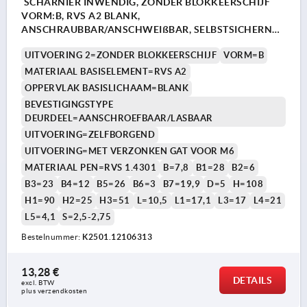
SCHARNIER INWENDIG, ZONDER BLOKKEERSCHIJF
VORM:B, RVS A2 BLANK,
ANSCHRAUBBAR/ANSCHWEIßBAR, SELBSTSICHERND,
EDELSTAHL 1.4301
UITVOERING 2=ZONDER BLOKKEERSCHIJF
VORM=B
MATERIAAL BASISELEMENT=RVS A2
OPPERVLAK BASISLICHAAM=BLANK
BEVESTIGINGSTYPE
DEURDEEL=AANSCHROEFBAAR/LASBAAR
UITVOERING=ZELFBORGEND
UITVOERING=MET VERZONKEN GAT VOOR M6
MATERIAAL PEN=RVS 1.4301
B=7,8
B1=28
B2=6
B3=23
B4=12
B5=26
B6=3
B7=19,9
D=5
H=108
H1=90
H2=25
H3=51
L=10,5
L1=17,1
L3=17
L4=21
L5=4,1
S=2,5-2,75
Bestelnummer:
K2501.12106313
13,28 €
DETAILS
excl. BTW 
plus verzendkosten