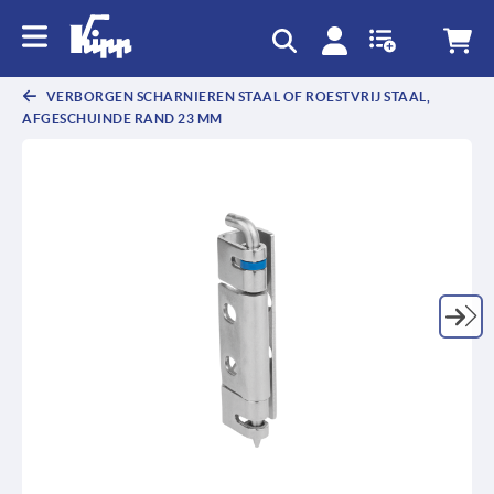
text.skipToContent
text.skipToNavigation
VERBORGEN SCHARNIEREN STAAL OF ROESTVRIJ STAAL,
AFGESCHUINDE RAND 23 MM