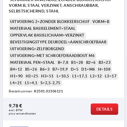
VORM:B, STAAL VERZINKT, ANSCHRAUBBAR,
SELBSTSICHERND, STAHL
UITVOERING 2=ZONDER BLOKKEERSCHIJF
VORM=B
MATERIAAL BASISELEMENT=STAAL
OPPERVLAK BASISLICHAAM=VERZINKT
BEVESTIGINGSTYPE DEURDEEL=AANSCHROEFBAAR
UITVOERING=ZELFBORGEND
UITVOERING=MET SCHROEFDRAADBOUT M6
MATERIAAL PEN=STAAL
B=7,8
B1=28
B2=6
B3=23
B4=12
B5=26
B6=3
B7=19,9
D=5
D1=M6
H=108
H1=90
H2=25
H3=51
L=10,5
L1=17,1
L2=12
L3=17
L4=21
L5=4,1
S=2,5-2,75
Bestelnummer:
K2501.02106121
9,78 €
DETAILS
excl. BTW 
plus verzendkosten