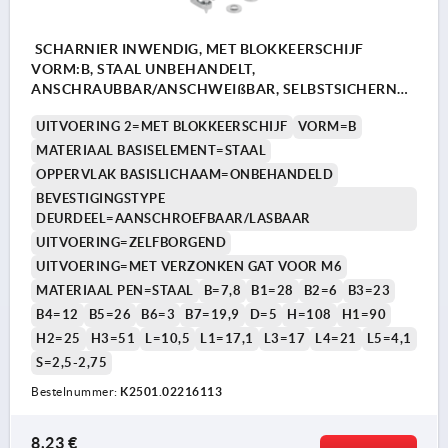
SCHARNIER INWENDIG, MET BLOKKEERSCHIJF
VORM:B, STAAL UNBEHANDELT,
ANSCHRAUBBAR/ANSCHWEIßBAR, SELBSTSICHERND,
STAHL
UITVOERING 2=MET BLOKKEERSCHIJF
VORM=B
MATERIAAL BASISELEMENT=STAAL
OPPERVLAK BASISLICHAAM=ONBEHANDELD
BEVESTIGINGSTYPE
DEURDEEL=AANSCHROEFBAAR/LASBAAR
UITVOERING=ZELFBORGEND
UITVOERING=MET VERZONKEN GAT VOOR M6
MATERIAAL PEN=STAAL
B=7,8
B1=28
B2=6
B3=23
B4=12
B5=26
B6=3
B7=19,9
D=5
H=108
H1=90
H2=25
H3=51
L=10,5
L1=17,1
L3=17
L4=21
L5=4,1
S=2,5-2,75
Bestelnummer:
K2501.02216113
8,23 €