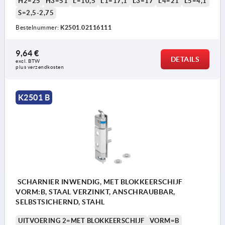
H2=25
H3=51
L=10,5
L1=17,1
L3=17
L4=21
L5=4,1
S=2,5-2,75
Bestelnummer:
K2501.02116111
9,64 €
DETAILS
excl. BTW 
plus verzendkosten
K2501 B
SCHARNIER INWENDIG, MET BLOKKEERSCHIJF
VORM:B, STAAL VERZINKT, ANSCHRAUBBAR,
SELBSTSICHERND, STAHL
UITVOERING 2=MET BLOKKEERSCHIJF
VORM=B