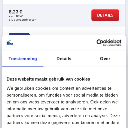
8,23 €
DETAILS
excl. BTW 
plus verzendkosten
K2501 B
Toestemming
Details
Over
Deze website maakt gebruik van cookies
SCHARNIER INWENDIG, ZONDER BLOKKEERSCHIJF
We gebruiken cookies om content en advertenties te
VORM:B, STAAL UNBEHANDELT,
personaliseren, om functies voor social media te bieden
ANSCHRAUBBAR/ANSCHWEIßBAR, SELBSTSICHERND,
en om ons websiteverkeer te analyseren. Ook delen we
STAHL
UITVOERING 2=ZONDER BLOKKEERSCHIJF
VORM=B
informatie over uw gebruik van onze site met onze
MATERIAAL BASISELEMENT=STAAL
partners voor social media, adverteren en analyse. Deze
OPPERVLAK BASISLICHAAM=ONBEHANDELD
partners kunnen deze gegevens combineren met andere
BEVESTIGINGSTYPE