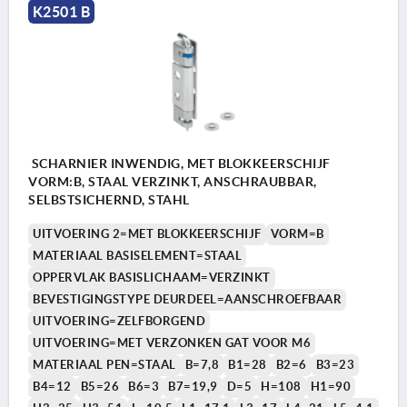
K2501 B
SCHARNIER INWENDIG, MET BLOKKEERSCHIJF
VORM:B, STAAL VERZINKT, ANSCHRAUBBAR,
SELBSTSICHERND, STAHL
UITVOERING 2=MET BLOKKEERSCHIJF
VORM=B
MATERIAAL BASISELEMENT=STAAL
OPPERVLAK BASISLICHAAM=VERZINKT
BEVESTIGINGSTYPE DEURDEEL=AANSCHROEFBAAR
UITVOERING=ZELFBORGEND
UITVOERING=MET VERZONKEN GAT VOOR M6
MATERIAAL PEN=STAAL
B=7,8
B1=28
B2=6
B3=23
B4=12
B5=26
B6=3
B7=19,9
D=5
H=108
H1=90