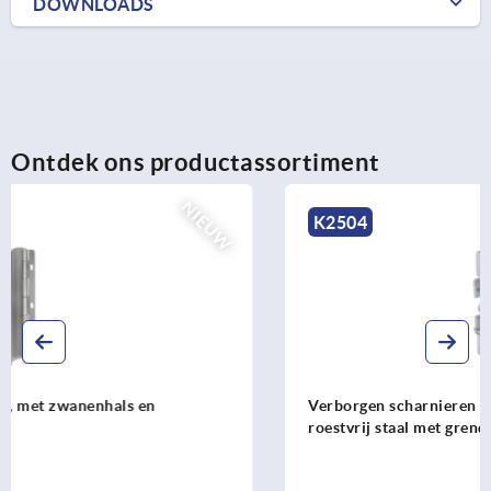
DOWNLOADS
Ontdek ons productassortiment
K2504
Verborgen scharnieren zinkspuitgietwerk, staal of
roestvrij staal met grendel, afgeschuinde rand 23 mm