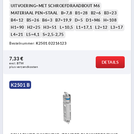
UITVOERING=MET SCHROEFDRAADBOUT M6
MATERIAAL PEN=STAAL
B=7,8
B1=28
B2=6
B3=23
B4=12
B5=26
B6=3
B7=19,9
D=5
D1=M6
H=108
H1=90
H2=25
H3=51
L=10,5
L1=17,1
L2=12
L3=17
L4=21
L5=4,1
S=2,5-2,75
Bestelnummer:
K2501.02216123
7,33 €
DETAILS
excl. BTW 
plus verzendkosten
K2501 B