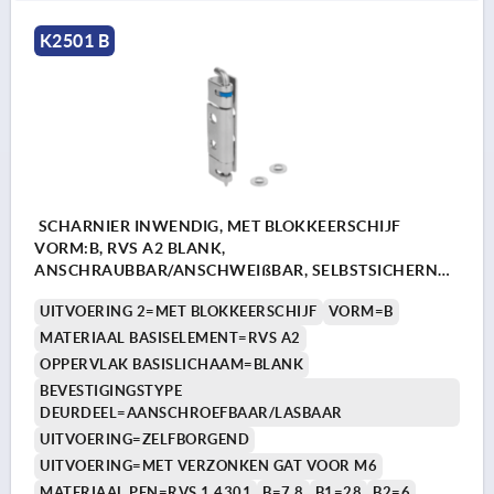
K2501 B
SCHARNIER INWENDIG, MET BLOKKEERSCHIJF
VORM:B, RVS A2 BLANK,
ANSCHRAUBBAR/ANSCHWEIßBAR, SELBSTSICHERND,
EDELSTAHL 1.4301
UITVOERING 2=MET BLOKKEERSCHIJF
VORM=B
MATERIAAL BASISELEMENT=RVS A2
OPPERVLAK BASISLICHAAM=BLANK
BEVESTIGINGSTYPE
DEURDEEL=AANSCHROEFBAAR/LASBAAR
UITVOERING=ZELFBORGEND
UITVOERING=MET VERZONKEN GAT VOOR M6
MATERIAAL PEN=RVS 1.4301
B=7,8
B1=28
B2=6