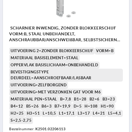
SCHARNIER INWENDIG, ZONDER BLOKKEERSCHIJF
VORM:B, STAAL UNBEHANDELT,
ANSCHRAUBBAR/ANSCHWEIßBAR, SELBSTSICHERND,
STAHL
UITVOERING 2=ZONDER BLOKKEERSCHIJF
VORM=B
MATERIAAL BASISELEMENT=STAAL
OPPERVLAK BASISLICHAAM=ONBEHANDELD
BEVESTIGINGSTYPE
DEURDEEL=AANSCHROEFBAAR/LASBAAR
UITVOERING=ZELFBORGEND
UITVOERING=MET VERZONKEN GAT VOOR M6
MATERIAAL PEN=STAAL
B=7,8
B1=28
B2=6
B3=23
B4=12
B5=26
B6=3
B7=19,9
D=5
H=108
H1=90
H2=25
H3=51
L=10,5
L1=17,1
L3=17
L4=21
L5=4,1
S=2,5-2,75
Bestelnummer:
K2501.02206113