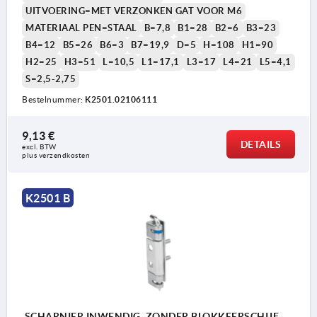
UITVOERING=MET VERZONKEN GAT VOOR M6
MATERIAAL PEN=STAAL
B=7,8
B1=28
B2=6
B3=23
1) Afgeschuinde rand
B4=12
B5=26
B6=3
B7=19,9
D=5
H=108
H1=90
2) Inbouwhandleiding van de borgring
H2=25
H3=51
L=10,5
L1=17,1
L3=17
L4=21
L5=4,1
S=2,5-2,75
3) Met verzonken gat voor M6
Bestelnummer:
K2501.02106111
4) Met verzonken gat voor M6 + borgring
5) Met schroefdraadbout M6 + borgring
9,13 €
DETAILS
excl. BTW 
6) Uitvoering stift: zonder gleuf
plus verzendkosten
7) Uitvoering stift: met gleuf incl. borgring
DIN6799
K2501 B
8) Uitvoering stift: met gleuf incl. O-ring
9) Montage borgclip en inhangen van deurdeel
in framedeel
SCHARNIER INWENDIG, ZONDER BLOKKEERSCHIJF