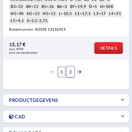
B3=23
B4=12
B5=26
B6=3
B7=19,9
D=5
H=108
H1=90
H2=25
H3=51
L=10,5
L1=17,1
L3=17
L4=21
L5=4,1
S=2,5-2,75
Bestelnummer:
K2501.12116313
15,17 €
DETAILS
excl. BTW 
plus verzendkosten
1
2
PRODUCTGEGEVENS
CAD