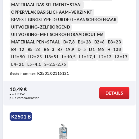
MATERIAAL BASISELEMENT=STAAL
OPPERVLAK BASISLICHAAM=VERZINKT
BEVESTIGINGSTYPE DEURDEEL=AANSCHROEFBAAR
UITVOERING=ZELFBORGEND
UITVOERING=MET SCHROEFDRAADBOUT M6
MATERIAAL PEN=STAAL
B=7,8
B1=28
B2=6
B3=23
B4=12
B5=26
B6=3
B7=19,9
D=5
D1=M6
H=108
H1=90
H2=25
H3=51
L=10,5
L1=17,1
L2=12
L3=17
L4=21
L5=4,1
S=2,5-2,75
Bestelnummer:
K2501.02116121
10,49 €
DETAILS
excl. BTW 
plus verzendkosten
K2501 B