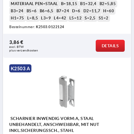
MATERIAAL PEN=STAAL
B=18,15
B1=32,4
B2=5,85
B3=24
B5=6
B6=6,5
B7=24
D=6
D2=11,7
H=60
H1=75
L=8,5
L3=9
L4=42
L5=12
S=2,5
S1=2
Bestelnummer:
K2503.0122124
3,86 €
DETAILS
excl. BTW 
plus verzendkosten
K2503 A
SCHARNIER INWENDIG VORM:A, STAAL
UNBEHANDELT, ANSCHWEIßBAR, MIT NUT
INKL.SICHERUNGSSCH., STAHL