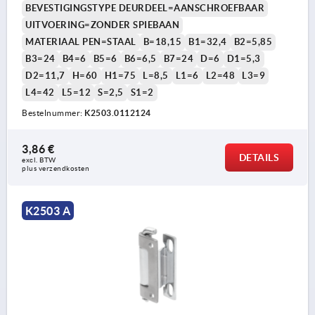
BEVESTIGINGSTYPE DEURDEEL=AANSCHROEFBAAR
UITVOERING=ZONDER SPIEBAAN
MATERIAAL PEN=STAAL
B=18,15
B1=32,4
B2=5,85
B3=24
B4=6
B5=6
B6=6,5
B7=24
D=6
D1=5,3
D2=11,7
H=60
H1=75
L=8,5
L1=6
L2=48
L3=9
L4=42
L5=12
S=2,5
S1=2
Bestelnummer:
K2503.0112124
3,86 €
DETAILS
excl. BTW 
plus verzendkosten
K2503 A