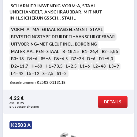
SCHARNIER INWENDIG VORM:A, STAAL
UNBEHANDELT, ANSCHRAUBBAR, MIT NUT
INKL.SICHERUNGSSCH., STAHL
VORM=A
MATERIAAL BASISELEMENT=STAAL
BEVESTIGINGSTYPE DEURDEEL=AANSCHROEFBAAR
UITVOERING=MET GLEUF INCL. BORGRING
MATERIAAL PEN=STAAL
B=18,15
B1=26,4
B2=5,85
B3=18
B4=6
B5=6
B6=6,5
B7=24
D=6
D1=5,3
D2=11,7
H=60
H1=73,5
L=2,5
L1=6
L2=48
L3=9
L4=42
L5=12
S=2,5
S1=2
Bestelnummer:
K2503.0113118
4,22 €
DETAILS
excl. BTW 
plus verzendkosten
K2503 A