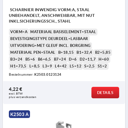
SCHARNIER INWENDIG VORM:A, STAAL
UNBEHANDELT, ANSCHWEIßBAR, MIT NUT
INKL.SICHERUNGSSCH., STAHL
VORM=A
MATERIAAL BASISELEMENT=STAAL
BEVESTIGINGSTYPE DEURDEEL=LASBAAR
UITVOERING=MET GLEUF INCL. BORGRING
MATERIAAL PEN=STAAL
B=18,15
B1=32,4
B2=5,85
B3=24
B5=6
B6=6,5
B7=24
D=6
D2=11,7
H=60
H1=73,5
L=8,5
L3=9
L4=42
L5=12
S=2,5
S1=2
Bestelnummer:
K2503.0123124
4,22 €
DETAILS
excl. BTW 
plus verzendkosten
K2503 A