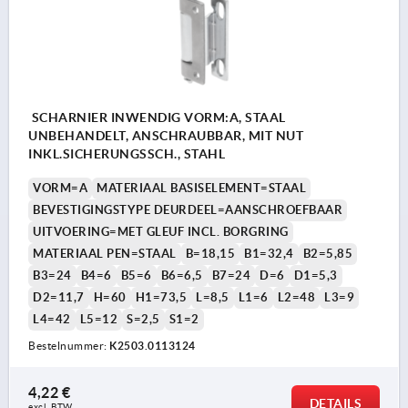
SCHARNIER INWENDIG VORM:A, STAAL
UNBEHANDELT, ANSCHRAUBBAR, MIT NUT
INKL.SICHERUNGSSCH., STAHL
VORM=A
MATERIAAL BASISELEMENT=STAAL
BEVESTIGINGSTYPE DEURDEEL=AANSCHROEFBAAR
UITVOERING=MET GLEUF INCL. BORGRING
MATERIAAL PEN=STAAL
B=18,15
B1=32,4
B2=5,85
B3=24
B4=6
B5=6
B6=6,5
B7=24
D=6
D1=5,3
D2=11,7
H=60
H1=73,5
L=8,5
L1=6
L2=48
L3=9
L4=42
L5=12
S=2,5
S1=2
Bestelnummer:
K2503.0113124
4,22 €
DETAILS
excl. BTW 