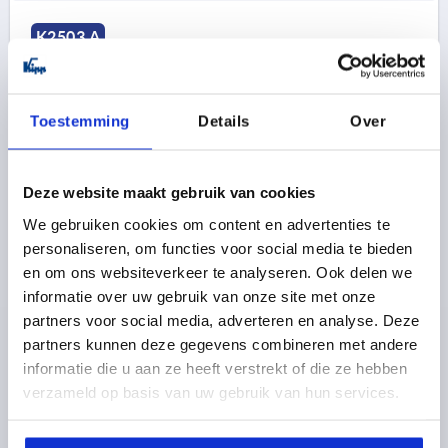
K2503 A
Toestemming
Details
Over
Deze website maakt gebruik van cookies
SCHARNIER INWENDIG VORM:A, STAAL
We gebruiken cookies om content en advertenties te
UNBEHANDELT, ANSCHWEIßBAR, MIT NUT INKL.O-
RING, STAHL
personaliseren, om functies voor social media te bieden
en om ons websiteverkeer te analyseren. Ook delen we
VORM=A
MATERIAAL BASISELEMENT=STAAL
informatie over uw gebruik van onze site met onze
BEVESTIGINGSTYPE DEURDEEL=LASBAAR
partners voor social media, adverteren en analyse. Deze
UITVOERING=MET GLEUF INCL. O-RING
partners kunnen deze gegevens combineren met andere
MATERIAAL PEN=STAAL
B=18,15
B1=32,4
B2=5,85
informatie die u aan ze heeft verstrekt of die ze hebben
B3=24
B5=6
B6=6,5
B7=24
D=6
D2=11,7
H=60
verzameld op basis van uw gebruik van hun services.
H1=73,5
L=8,5
L3=9
L4=42
L5=12
S=2,5
S1=2
Bestelnummer:
K2503.0124124