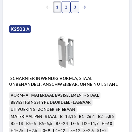
1
2
3
K2503 A
SCHARNIER INWENDIG VORM:A, STAAL
UNBEHANDELT, ANSCHWEIßBAR, OHNE NUT, STAHL
VORM=A
MATERIAAL BASISELEMENT=STAAL
BEVESTIGINGSTYPE DEURDEEL=LASBAAR
UITVOERING=ZONDER SPIEBAAN
MATERIAAL PEN=STAAL
B=18,15
B1=26,4
B2=5,85
B3=18
B5=6
B6=6,5
B7=24
D=6
D2=11,7
H=60
H1=75
L=2,5
L3=9
L4=42
L5=12
S=2,5
S1=2