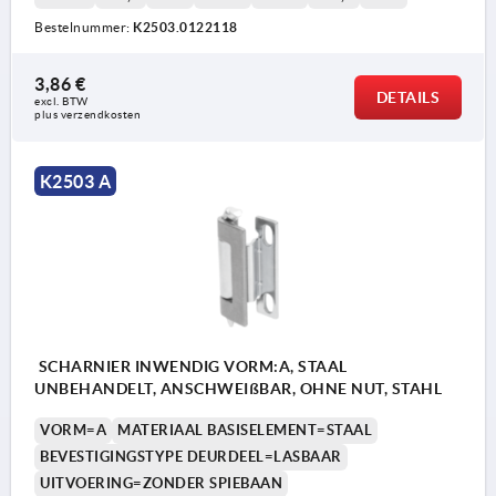
Bestelnummer:
K2503.0122118
1) Afgeschuinde rand
3,86 €
2) Uitvoering stift: zonder gleuf
DETAILS
excl. BTW 
plus verzendkosten
3) Uitvoering stift: met gleuf incl. borgring
DIN6799
K2503 A
4) Uitvoering stift: met gleuf incl. O-ring
5) Uitvoering stift: zelfborgend
6) Bevestigingstype deurdeel: schroefbaar
7) Bevestigingstype deurdeel: lasbaar
8) Uitholling van de deur
SCHARNIER INWENDIG VORM:A, STAAL
UNBEHANDELT, ANSCHWEIßBAR, OHNE NUT, STAHL
VORM=A
MATERIAAL BASISELEMENT=STAAL
BEVESTIGINGSTYPE DEURDEEL=LASBAAR
UITVOERING=ZONDER SPIEBAAN