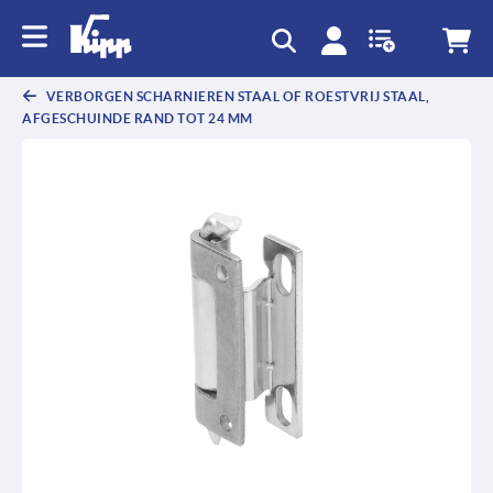
text.skipToContent
text.skipToNavigation
VERBORGEN SCHARNIEREN STAAL OF ROESTVRIJ STAAL,
AFGESCHUINDE RAND TOT 24 MM