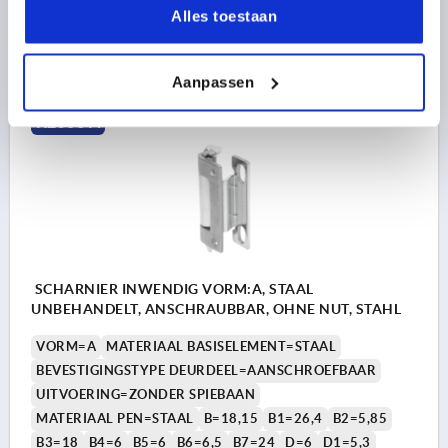
Alles toestaan
4,05 €
DETAILS
excl. BTW 
plus verzendkosten
Aanpassen
K2503 A
SCHARNIER INWENDIG VORM:A, STAAL
UNBEHANDELT, ANSCHRAUBBAR, OHNE NUT, STAHL
VORM=A
MATERIAAL BASISELEMENT=STAAL
BEVESTIGINGSTYPE DEURDEEL=AANSCHROEFBAAR
UITVOERING=ZONDER SPIEBAAN
MATERIAAL PEN=STAAL
B=18,15
B1=26,4
B2=5,85
B3=18
B4=6
B5=6
B6=6,5
B7=24
D=6
D1=5,3