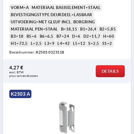
VORM=A
MATERIAAL BASISELEMENT=STAAL
BEVESTIGINGSTYPE DEURDEEL=LASBAAR
UITVOERING=MET GLEUF INCL. BORGRING
MATERIAAL PEN=STAAL
B=18,15
B1=26,4
B2=5,85
B3=18
B5=6
B6=6,5
B7=24
D=6
D2=11,7
H=60
H1=73,5
L=2,5
L3=9
L4=42
L5=12
S=2,5
S1=2
Bestelnummer:
K2503.0123118
4,27 €
DETAILS
excl. BTW 
plus verzendkosten
K2503 A