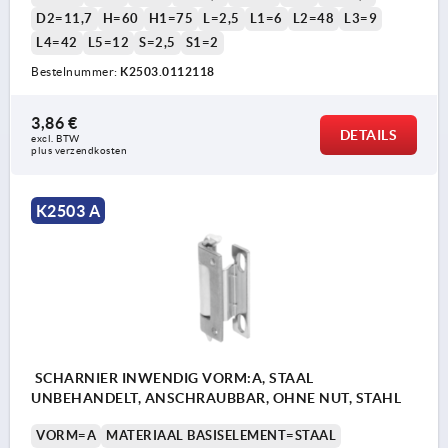
D2=11,7
H=60
H1=75
L=2,5
L1=6
L2=48
L3=9
L4=42
L5=12
S=2,5
S1=2
Bestelnummer:
K2503.0112118
3,86 €
DETAILS
excl. BTW 
plus verzendkosten
K2503 A
SCHARNIER INWENDIG VORM:A, STAAL
UNBEHANDELT, ANSCHRAUBBAR, OHNE NUT, STAHL
VORM=A
MATERIAAL BASISELEMENT=STAAL