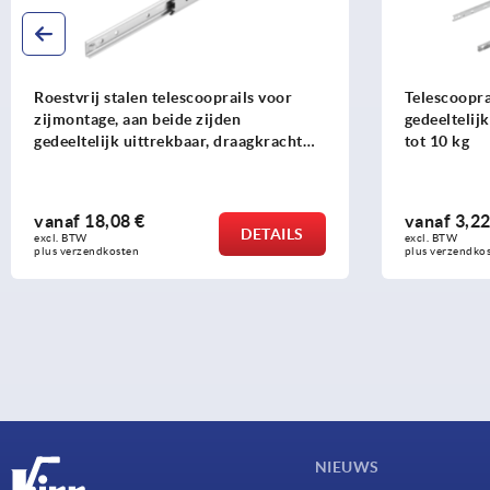
Roestvrij stalen telescooprails voor
Telescoopra
zijmontage, aan beide zijden
gedeeltelij
gedeeltelijk uittrekbaar, draagkracht
tot 10 kg
tot 18 kg
vanaf
18,08 €
vanaf
3,22
DETAILS
excl. BTW 
excl. BTW 
plus verzendkosten
plus verzendko
NIEUWS