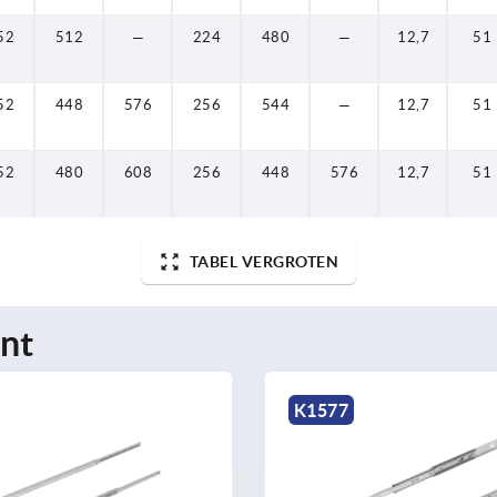
52
512
—
224
480
—
12,7
51
52
448
576
256
544
—
12,7
51
52
480
608
256
448
576
12,7
51
TABEL VERGROTEN
nt
K1577