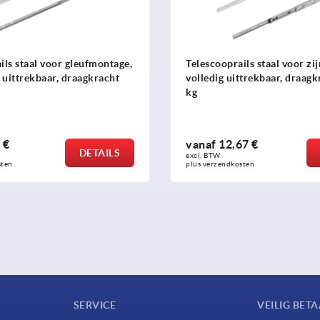
ils staal voor gleufmontage,
Telescooprails staal voor zi
k uittrekbaar, draagkracht
volledig uittrekbaar, draagk
kg
 €
vanaf
12,67 €
DETAILS
excl. BTW 
sten
plus verzendkosten
SERVICE
VEILIG BET