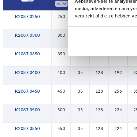
websiteverkeer te analyseren
media, adverteren en analys
550
verstrekt of die ze hebben v
K2087.0250
250
300
350
400
450
500
550
600
650
700
250
35
35
35
35
35
35
35
35
35
35
35
128
128
128
128
128
128
128
128
—
—
—
256
192
256
224
224
224
224
224
96
96
96
1
2
3
3
2
3
3
3
3
1
600
K2087.0300
300
35
—
96
2
650
700
K2087.0350
350
35
128
256
K2087.0400
400
35
128
192
3
K2087.0450
450
35
128
256
3
K2087.0500
500
35
128
224
2
K2087.0550
550
35
128
224
3