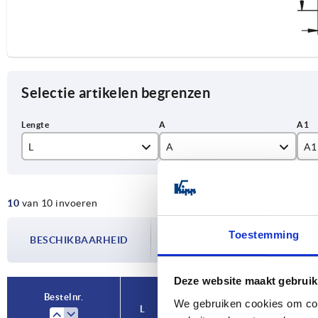
Selectie artikelen begrenzen
L
A
A1
250
35
12
10
van 10 invoeren
300
De beschikbaarheid wordt meerdere
350
Toestemming
BESCHIKBAARHEID
bijgewerkt. In de laatste stap voorda
over de bevestigde verzenddatum.
400
Deze website maakt gebruik
450
Bestelnr.
Bestelnr.
We gebruiken cookies om cont
L
L
A
A
A1
A1
A2
A2
500