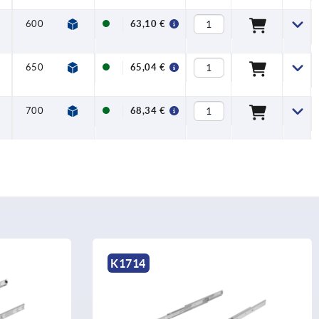
600
68
montage
standaard
1 stuk = 1 paar
63,10 €
zijkant
650
68
montage
standaard
1 stuk = 1 paar
65,04 €
zijkant
700
68
montage
standaard
1 stuk = 1 paar
68,34 €
zijkant
K1714