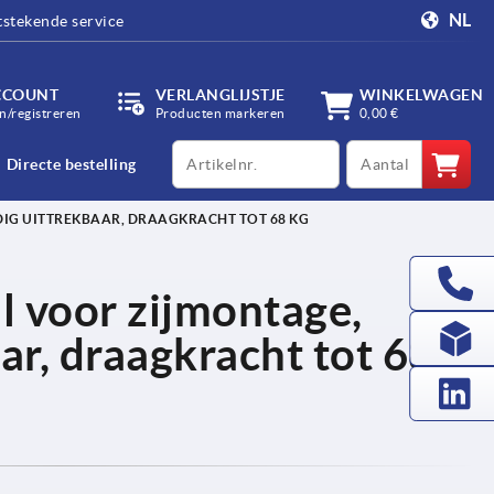
NL
tstekende service
CCOUNT
VERLANGLIJSTJE
WINKELWAGEN
/registreren
Producten markeren
0,00 €
productCode
qty
Directe bestelling
DIG UITTREKBAAR, DRAAGKRACHT TOT 68 KG
al voor zijmontage,
ar, draagkracht tot 68