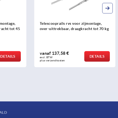
jmontage,
Telescooprails rvs voor zijmontage,
racht tot 45
over-uittrekbaar, draagkracht tot 70 kg
vanaf
137,58 €
DETAILS
DETAILS
excl. BTW 
plus verzendkosten
AALD