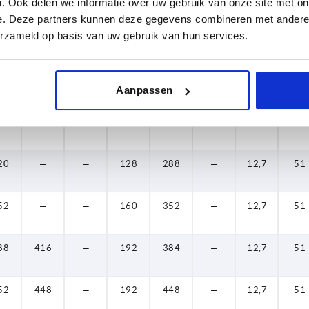
. Ook delen we informatie over uw gebruik van onze site met on
e. Deze partners kunnen deze gegevens combineren met andere i
erzameld op basis van uw gebruik van hun services.
60
24
20
52
88
52
52
52
52
60
—
416
448
512
448
480
—
—
—
—
—
—
576
608
—
—
—
—
—
—
—
—
—
160
192
128
160
192
192
224
256
256
160
96
256
288
352
384
448
480
544
448
—
—
—
576
—
—
—
—
—
—
—
—
—
—
12,7
12,7
12,7
12,7
12,7
12,7
12,7
12,7
12,7
12,7
12,7
51
51
51
51
51
51
51
51
51
51
51
24
—
—
192
—
—
12,7
51
Aanpassen
—
—
—
96
256
—
12,7
51
20
—
—
128
288
—
12,7
51
52
—
—
160
352
—
12,7
51
88
416
—
192
384
—
12,7
51
52
448
—
192
448
—
12,7
51