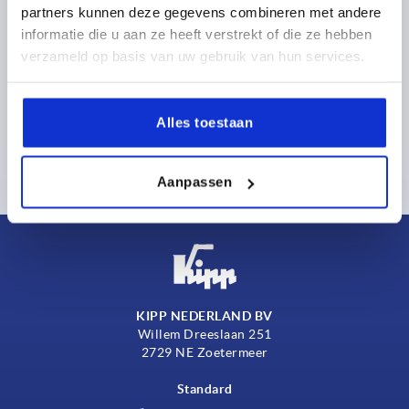
partners kunnen deze gegevens combineren met andere
+31 65 189 97 79
joergen.hendriks@kippcom.nl
informatie die u aan ze heeft verstrekt of die ze hebben
verzameld op basis van uw gebruik van hun services.
Niek de Boer
+31 65 378 49 34
Alles toestaan
niek.deboer@kippcom.nl
Aanpassen
KIPP NEDERLAND BV
Willem Dreeslaan 251
2729 NE Zoetermeer
Standard