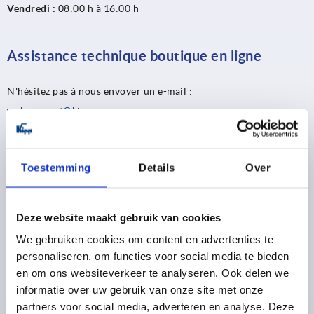
Vendredi :
08:00 h à 16:00 h
Assistance technique boutique en ligne
N'hésitez pas à nous envoyer un e-mail :
websupport@kipp.com
Toestemming
Details
Over
Vous trouverez ici votre interlocuteur
Deze website maakt gebruik van cookies
René Minnee
Country Manager
We gebruiken cookies om content en advertenties te
+31 79 361 12 21
personaliseren, om functies voor social media te bieden
rene.minnee@kippcom.nl
en om ons websiteverkeer te analyseren. Ook delen we
informatie over uw gebruik van onze site met onze
partners voor social media, adverteren en analyse. Deze
Jorgen Hendriks