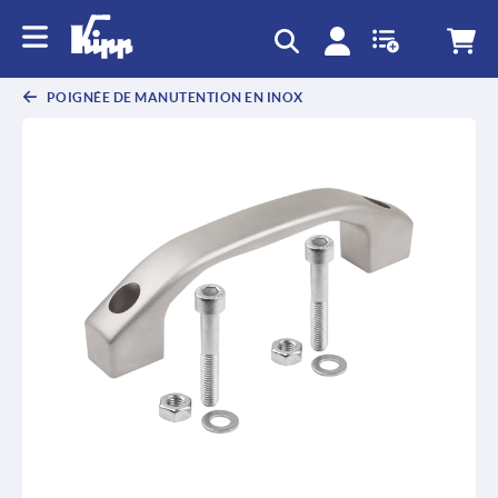
text.skipToContent
text.skipToNavigation
POIGNÉE DE MANUTENTION EN INOX