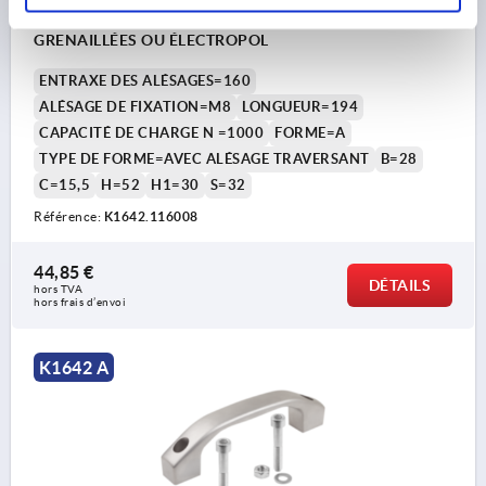
TRAVERSANT, A=160, L=194, D=M08, ACIER INOX.
GRENAILLÉES OU ÉLECTROPOL
ENTRAXE DES ALÉSAGES=160
ALÉSAGE DE FIXATION=M8
LONGUEUR=194
CAPACITÉ DE CHARGE N =1000
FORME=A
TYPE DE FORME=AVEC ALÉSAGE TRAVERSANT
B=28
C=15,5
H=52
H1=30
S=32
Référence:
K1642.116008
44,85 €
DÉTAILS
hors TVA 
hors frais d’envoi
K1642 A