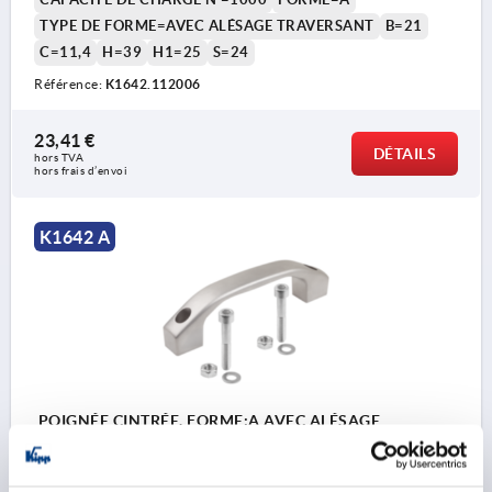
TYPE DE FORME=AVEC ALÉSAGE TRAVERSANT
B=21
C=11,4
H=39
H1=25
S=24
Référence:
K1642.112006
23,41 €
DÉTAILS
hors TVA 
hors frais d’envoi
K1642 A
POIGNÉE CINTRÉE, FORME:A AVEC ALÉSAGE
TRAVERSANT, A=140, L=170, D=M08, ACIER INOX.
GRENAILLÉES OU ÉLECTROPOL