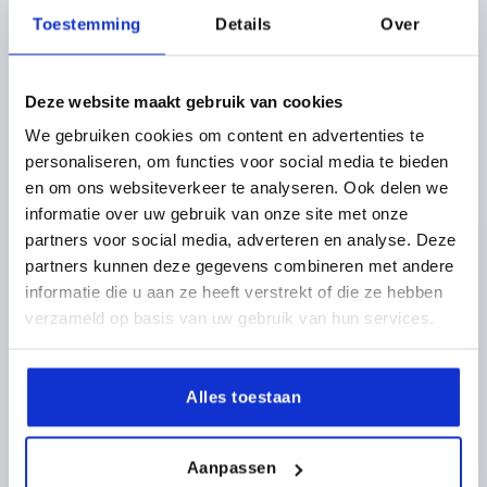
ENTRAXE DES ALÉSAGES=140
Toestemming
Details
Over
ALÉSAGE DE FIXATION=M8
LONGUEUR=170
CAPACITÉ DE CHARGE N =1000
FORME=A
TYPE DE FORME=AVEC ALÉSAGE TRAVERSANT
B=24
Deze website maakt gebruik van cookies
C=14,2
H=45
H1=30
S=28
We gebruiken cookies om content en advertenties te
Référence:
K1642.114008
personaliseren, om functies voor social media te bieden
en om ons websiteverkeer te analyseren. Ook delen we
28,84 €
informatie over uw gebruik van onze site met onze
DÉTAILS
hors TVA 
hors frais d’envoi
partners voor social media, adverteren en analyse. Deze
partners kunnen deze gegevens combineren met andere
informatie die u aan ze heeft verstrekt of die ze hebben
K1642 A
verzameld op basis van uw gebruik van hun services.
Alles toestaan
Aanpassen
POIGNÉE CINTRÉE, FORME:A AVEC ALÉSAGE