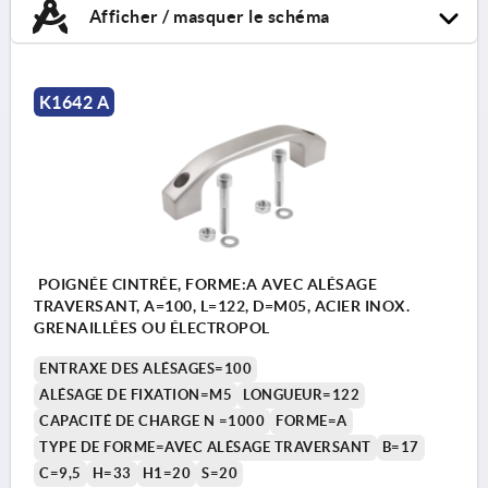
Afficher / masquer le schéma
K1642 A
POIGNÉE CINTRÉE, FORME:A AVEC ALÉSAGE
TRAVERSANT, A=100, L=122, D=M05, ACIER INOX.
GRENAILLÉES OU ÉLECTROPOL
ENTRAXE DES ALÉSAGES=100
ALÉSAGE DE FIXATION=M5
LONGUEUR=122
CAPACITÉ DE CHARGE N =1000
FORME=A
TYPE DE FORME=AVEC ALÉSAGE TRAVERSANT
B=17
C=9,5
H=33
H1=20
S=20