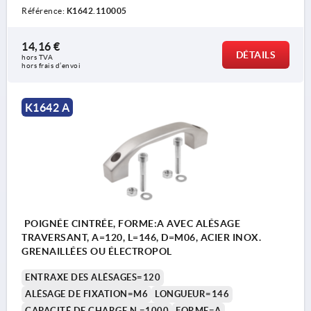
Référence:
K1642.110005
14,16 €
DÉTAILS
hors TVA 
hors frais d’envoi
K1642 A
POIGNÉE CINTRÉE, FORME:A AVEC ALÉSAGE
TRAVERSANT, A=120, L=146, D=M06, ACIER INOX.
GRENAILLÉES OU ÉLECTROPOL
ENTRAXE DES ALÉSAGES=120
ALÉSAGE DE FIXATION=M6
LONGUEUR=146
CAPACITÉ DE CHARGE N =1000
FORME=A