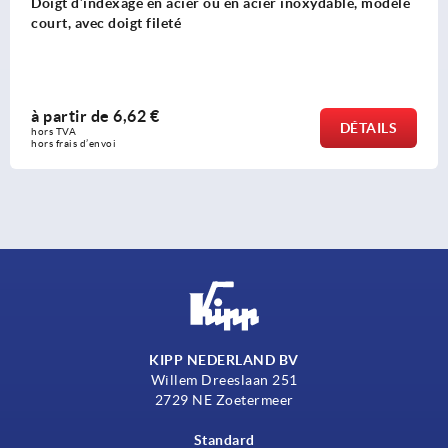
dable, modèle
Doigt d'indexage en acier ou en inox avec
traction en inox
à partir de
4,64 €
DÉTAILS
hors TVA 
hors frais d’envoi
KIPP NEDERLAND BV
Willem Dreeslaan 251
2729 NE Zoetermeer
Standard