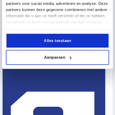
partners voor social media, adverteren en analyse. Deze
partners kunnen deze gegevens combineren met andere
Sauterelles
informatie die u aan ze heeft verstrekt of die ze hebben
Sauterelles à étrier / sauterelles à crochet
verzameld op basis van uw gebruik van hun services.
Sauterelles à tige coulissante
Sauterelles pneumatiques
Accessoires pour sauterelles
Alles toestaan
155 Gammes de produits
Aanpassen