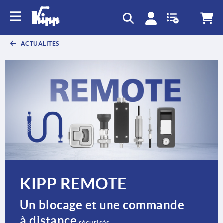
text.skipToContent
text.skipToNavigation
ACTUALITÉS
KIPP REMOTE
Un blocage et une commande
à distance
sécurisés