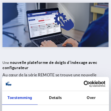
nouvelle plateforme de doigts d’indexage avec
Une
configurateur
Au cœur de la série REMOTE se trouve une nouvelle
plateforme de
doigts d’indexage à commande à distance
.
Elle vous offre notamment le choix entre des modèles
dotés d’un doigt d’arrêt allongé, d’un six pans et d’un
filetage, d’un corps fileté sur toute la longueur ou d’une
Toestemming
Details
Over
douille lisse. Côté panneau de commande, KIPP propose
différents modèles de poignées tels que
la poignée en T, le