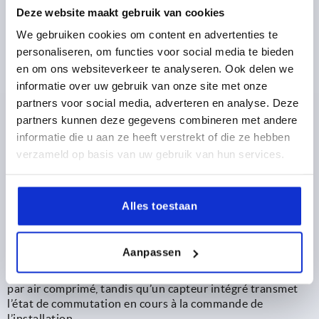
bouton étoile ou la manette indexable
, ainsi que des
Deze website maakt gebruik van cookies
solutions à raccordement par câble Bowden simple ou
double.
We gebruiken cookies om content en advertenties te
Un nouveau
configurateur en ligne
aide les concepteurs à
personaliseren, om functies voor social media te bieden
choisir les composants adaptés. Il associe les doigts
en om ons websiteverkeer te analyseren. Ook delen we
d’indexage, éléments de manœuvre et collecteurs de
informatie over uw gebruik van onze site met onze
câbles compatibles, puis intègre directement la solution
partners voor social media, adverteren en analyse. Deze
configurée dans le processus de commande.
partners kunnen deze gegevens combineren met andere
informatie die u aan ze heeft verstrekt of die ze hebben
VOICI COMMENT ÇA MARCHE
verzameld op basis van uw gebruik van hun services.
complément pour les applications automatisées
Un
Alles toestaan
Outre les solutions mécaniques REMOTE, KIPP propose
également des
doigts d’indexage pneumatiques avec
détection de fin de course
. Ils sont utilisés dans les
Aanpassen
situations où une commande manuelle n’est pas possible
ou n’est pas souhaitée. Le doigt d’indexage est actionné
par air comprimé, tandis qu’un capteur intégré transmet
l’état de commutation en cours à la commande de
l’installation.