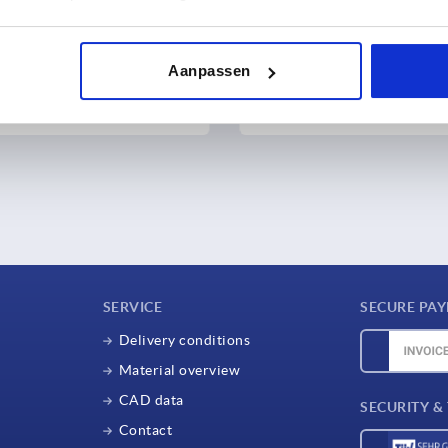
ch
Aanpassen
4 €
from
25,84 €
DETAILS
plus sales tax 
osts
plus shipping costs
SERVICE
SECURE PA
Delivery conditions
Material overview
CAD data
SECURITY &
Contact