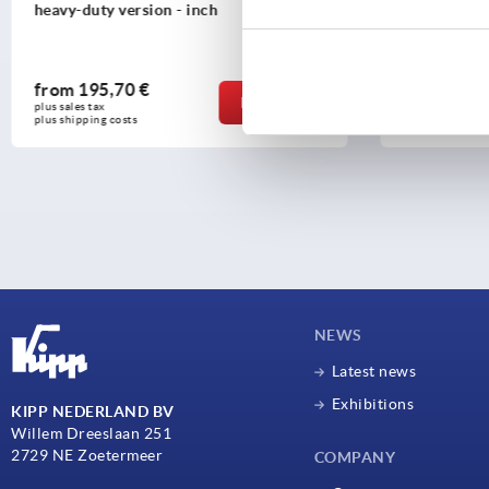
heavy-duty version - inch
version - in
from
195,70 €
from
95,1
DETAILS
plus sales tax 
plus sales tax 
plus shipping costs
plus shipping c
NEWS
Latest news
Exhibitions
KIPP NEDERLAND BV
Willem Dreeslaan 251
2729 NE Zoetermeer
COMPANY