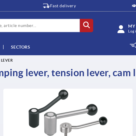
Fast delivery
MY
Log 
SECTORS
 LEVER
ping lever, tension lever, cam 