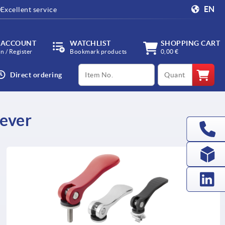
EN
Excellent service
 ACCOUNT
WATCHLIST
SHOPPING CART
in / Register
Bookmark products
0,00 €
productCode
qty
Direct ordering
lever