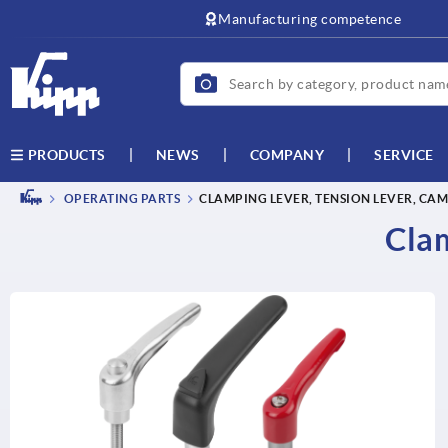
text.skipToContent
text.skipToNavigation
Manufacturing competence
NEWS
COMPANY
SERVICE
PRODUCTS
OPERATING PARTS
CLAMPING LEVER, TENSION LEVER, CAM
Clam