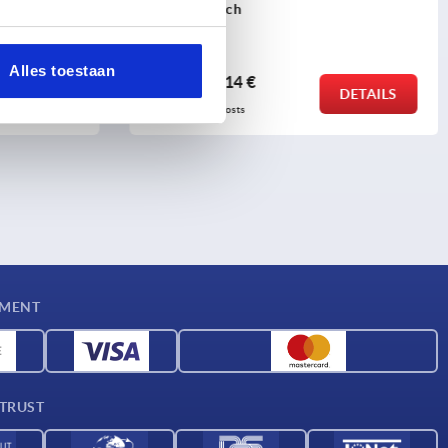
version - inch
Alles toestaan
from
115,14 €
DETAILS
DETAILS
plus sales tax 
plus shipping costs
YMENT
 TRUST