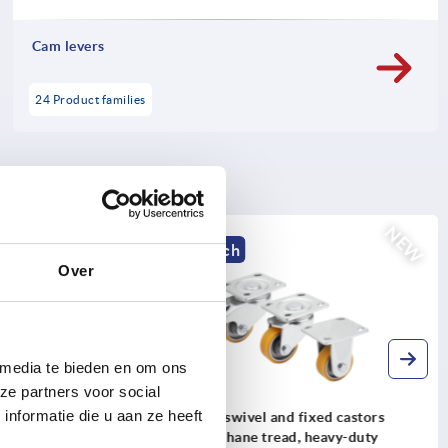
Cam levers
24 Product families
NEW
NEW
K2591 inch
Over
 media te bieden en om ons
ze partners voor social
nformatie die u aan ze heeft
ion - inch
Steel plate swivel and fixed castors
with Extrathane tread, heavy-duty