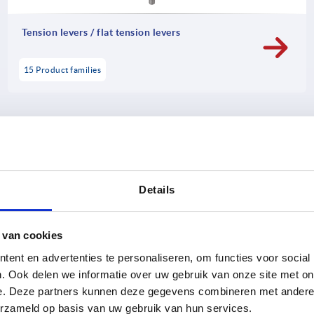
Tension levers / flat tension levers
15 Product families
NEW
ch
K1774 inch
Details
 van cookies
ent en advertenties te personaliseren, om functies voor social
. Ook delen we informatie over uw gebruik van onze site met on
e. Deze partners kunnen deze gegevens combineren met andere i
swivel and fixed castors
Swivel castors compact vers
ide wheels, heavy-duty
erzameld op basis van uw gebruik van hun services.