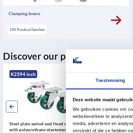
Clamping levers
105 Product families
Discover our product range
NEW
K2594 inch
K2590 in
Toestemming
Deze website maakt gebruik
We gebruiken cookies om cont
websiteverkeer te analyseren
media, adverteren en analys
Steel plate swivel and fixed castors
Steel plate 
with polyurethane elastomer tread,
with polyam
verstrekt of die ze hebben v