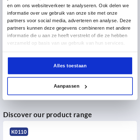
4,36 €
DETAILS
en om ons websiteverkeer te analyseren. Ook delen we
plus sales tax 
plus shipping costs
informatie over uw gebruik van onze site met onze
partners voor social media, adverteren en analyse. Deze
partners kunnen deze gegevens combineren met andere
PRODUCT DETAILS
informatie die u aan ze heeft verstrekt of die ze hebben
verzameld op basis van uw gebruik van hun services.
CAD
Alles toestaan
DOWNLOADS
Aanpassen
Discover our product range
K0110