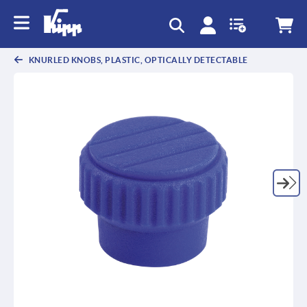
text.skipToContent
text.skipToNavigation
KNURLED KNOBS, PLASTIC, OPTICALLY DETECTABLE