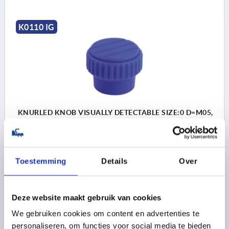
K0110 IG
KNURLED KNOB VISUALLY DETECTABLE SIZE:0 D=M05,
D1=15, H=11,5, POLYAMIDE BLUE RAL5002,
COMP:STAINLESS STEEL 1.4404
OUTSIDE DIAMETER=15
Toestemming
Details
Over
THREAD TYPE=INTERNAL THREAD
THREAD=M5
THREAD DEPTH=6
D2=11
D3=13
HEIGHT=11,5
H1=4,3
Deze website maakt gebruik van cookies
Order number:
K0110.130005
We gebruiken cookies om content en advertenties te
personaliseren, om functies voor social media te bieden