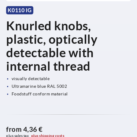
K0110 IG
Knurled knobs,
plastic, optically
detectable with
internal thread
visually detectable
Ultramarine blue RAL 5002
Foodstuff conform material
from
4,36 €
plus sales tax 
plus shipping costs