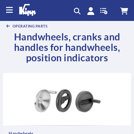
text.skipToContent
text.skipToNavigation
OPERATING PARTS
Handwheels, cranks and
handles for handwheels,
position indicators
Handwheels