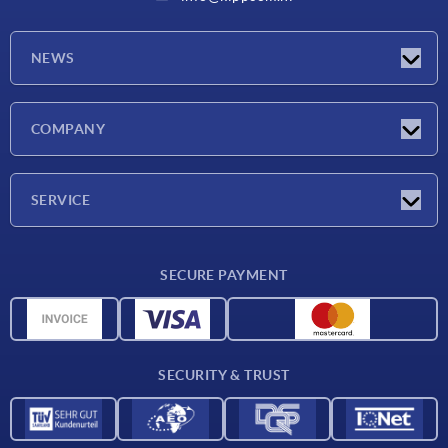
NEWS
Latest news
COMPANY
Exhibitions
Company
SERVICE
Delivery conditions
SECURE PAYMENT
Material overview
CAD data
Contact
SECURITY & TRUST