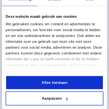
Crank handles
Deze website maakt gebruik van cookies
12 Product families
We gebruiken cookies om content en advertenties te
personaliseren, om functies voor social media te bieden
en om ons websiteverkeer te analyseren. Ook delen we
informatie over uw gebruik van onze site met onze
Discover our product range
partners voor social media, adverteren en analyse. Deze
partners kunnen deze gegevens combineren met andere
K0710
informatie die u aan ze heeft verstrekt of die ze hebben
verzameld op basis van uw gebruik van hun services.
Alles toestaan
Quick-fit couplings with radial offset compensation and
Aanpassen
mounting flange