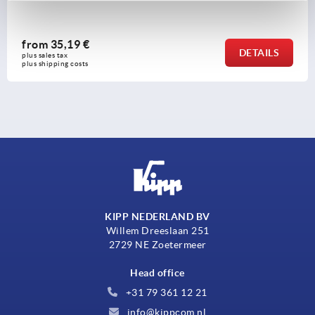
from
35,19 €
DETAILS
plus sales tax 
plus shipping costs
KIPP NEDERLAND BV
Willem Dreeslaan 251
2729 NE Zoetermeer
Head office
+31 79 361 12 21
info@kippcom.nl