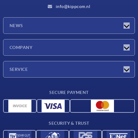
info@kippcom.nl
NEWS
Latest news
COMPANY
Exhibitions
Company
SERVICE
Delivery conditions
SECURE PAYMENT
Material overview
CAD data
Contact
SECURITY & TRUST