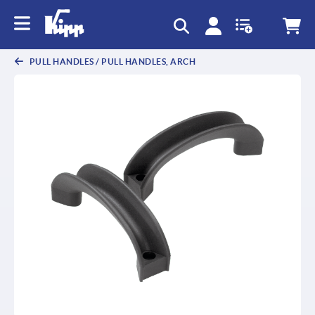
text.skipToContent
text.skipToNavigation
PULL HANDLES / PULL HANDLES, ARCH