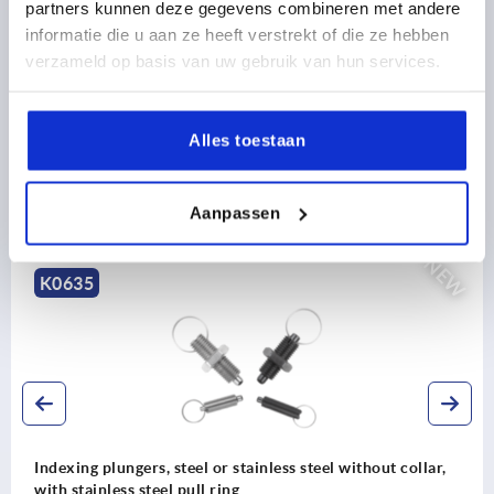
CAD
partners kunnen deze gegevens combineren met andere
informatie die u aan ze heeft verstrekt of die ze hebben
verzameld op basis van uw gebruik van hun services.
DOWNLOADS
Alles toestaan
Aanpassen
Discover our product range
NEW
K0635
Indexing plungers, steel or stainless steel without collar,
with stainless steel pull ring