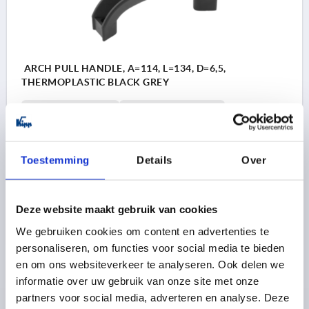
ARCH PULL HANDLE, A=114, L=134, D=6,5,
THERMOPLASTIC BLACK GREY
HOLE SPACING=114
FASTENING HOLE=6,5
LENGTH=134
LOAD CAPACITY N=1000
B=28
C=29
D1=10,5
H=48
L1=92
R=117
R1=79
S=15
T=6,5
Toestemming
Details
Over
Order number:
K0194.11406
3,83 €
DETAILS
Deze website maakt gebruik van cookies
plus sales tax 
plus shipping costs
We gebruiken cookies om content en advertenties te
personaliseren, om functies voor social media te bieden
en om ons websiteverkeer te analyseren. Ook delen we
PRODUCT DETAILS
informatie over uw gebruik van onze site met onze
partners voor social media, adverteren en analyse. Deze