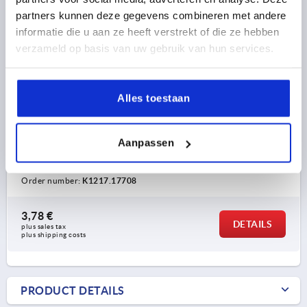
partners kunnen deze gegevens combineren met andere
informatie die u aan ze heeft verstrekt of die ze hebben
verzameld op basis van uw gebruik van hun services.
ARCH PULL HANDLE, A=177-182, L=208, D=8,5
Alles toestaan
POLYAMIDE BLACK
HOLE SPACING=177-182
D=8,5
LENGTH=208
Aanpassen
LOAD CAPACITY N=1000
B=30
H=48,1
H1=31
T=14
T1=9
SW=13,2
Order number:
K1217.17708
3,78 €
DETAILS
plus sales tax 
plus shipping costs
PRODUCT DETAILS