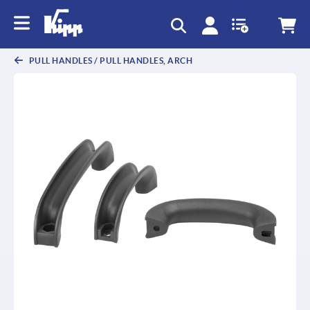
text.skipToContent
text.skipToNavigation
PULL HANDLES / PULL HANDLES, ARCH