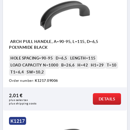
ARCH PULL HANDLE, A=90-95, L=115, D=6,5
POLYAMIDE BLACK
HOLE SPACING=90-95
D=6,5
LENGTH=115
LOAD CAPACITY N=1000
B=26,6
H=42
H1=29
T=10
T1=6,4
SW=10,2
Order number:
K1217.09006
2,01 €
DETAILS
plus sales tax 
plus shipping costs
K1217