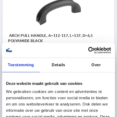
ARCH PULL HANDLE, A=112-117, L=137, D=6,5
POLYAMIDE BLACK
HOLE SPACING=112-117
D=6,5
LENGTH=137
LOAD CAPACITY N=1000
B=29
H=47
H1=31
T=12
T1=7
SW=10,2
Toestemming
Details
Over
Order number:
K1217.11206
Deze website maakt gebruik van cookies
2,25 €
DETAILS
plus sales tax 
We gebruiken cookies om content en advertenties te
plus shipping costs
personaliseren, om functies voor social media te bieden
en om ons websiteverkeer te analyseren. Ook delen we
K1217
informatie over uw gebruik van onze site met onze
partners voor social media, adverteren en analyse. Deze