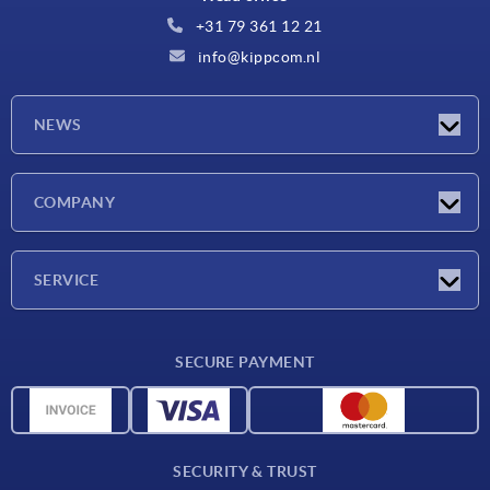
+31 79 361 12 21
info@kippcom.nl
NEWS
Latest news
COMPANY
Exhibitions
Company
SERVICE
Delivery conditions
SECURE PAYMENT
Material overview
CAD data
Contact
SECURITY & TRUST