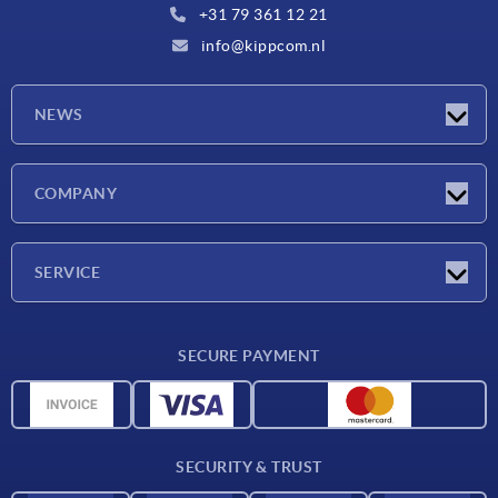
+31 79 361 12 21
info@kippcom.nl
NEWS
Latest news
COMPANY
Exhibitions
Company
SERVICE
Delivery conditions
SECURE PAYMENT
Material overview
CAD data
Contact
SECURITY & TRUST