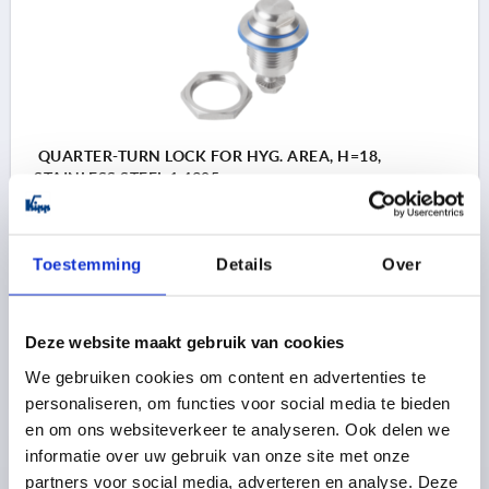
QUARTER-TURN LOCK FOR HYG. AREA, H=18,
STAINLESS STEEL 1.4305
ACTUATION=DOUBLE FLAT
KEY WIDTH=27
HEIGHT=18
Toestemming
Details
Over
Order number:
K1111.60186
20,80 €
Deze website maakt gebruik van cookies
DETAILS
plus sales tax 
plus shipping costs
We gebruiken cookies om content en advertenties te
personaliseren, om functies voor social media te bieden
en om ons websiteverkeer te analyseren. Ook delen we
PRODUCT DETAILS
informatie over uw gebruik van onze site met onze
partners voor social media, adverteren en analyse. Deze