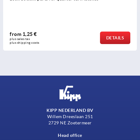
loc
m
1,25 €
fr
DETAILS
les tax 
plus
hipping costs
plus
KIPP NEDERLAND BV
Willem Dreeslaan 251
2729 NE Zoetermeer
Head office