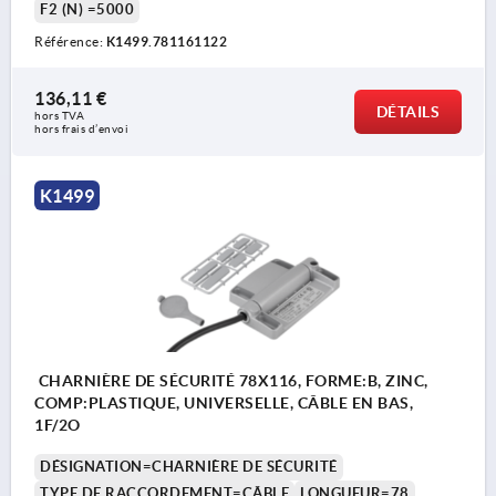
F2 (N) =5000
Référence:
K1499.781161122
136,11 €
DÉTAILS
hors TVA 
hors frais d’envoi
K1499
CHARNIÈRE DE SÉCURITÉ 78X116, FORME:B, ZINC,
COMP:PLASTIQUE, UNIVERSELLE, CÂBLE EN BAS,
1F/2O
DÉSIGNATION=CHARNIÈRE DE SÉCURITÉ
TYPE DE RACCORDEMENT=CÂBLE
LONGUEUR=78