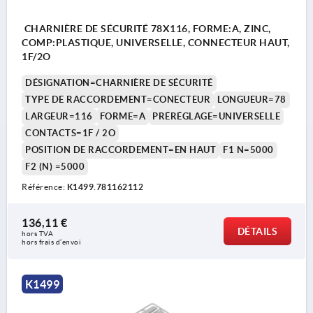
CHARNIÈRE DE SÉCURITÉ 78X116, FORME:A, ZINC,
COMP:PLASTIQUE, UNIVERSELLE, CONNECTEUR HAUT,
1F/2O
DÉSIGNATION=CHARNIÈRE DE SÉCURITÉ
TYPE DE RACCORDEMENT=CONECTEUR
LONGUEUR=78
LARGEUR=116
FORME=A
PRÉRÉGLAGE=UNIVERSELLE
CONTACTS=1F / 2O
POSITION DE RACCORDEMENT=EN HAUT
F1 N=5000
F2 (N) =5000
Référence:
K1499.781162112
136,11 €
DÉTAILS
hors TVA 
hors frais d’envoi
K1499