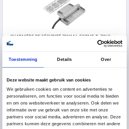
CHARNIÈRE DE SÉCURITÉ 78X116, FORME:B, ZINC,
COMP:PLASTIQUE, MONTAGE EXTÉRIEUR, CÂBLE EN
BAS, 1F/2O
DÉSIGNATION=CHARNIÈRE DE SÉCURITÉ
Toestemming
Details
Over
TYPE DE RACCORDEMENT=CÂBLE
LONGUEUR=78
LARGEUR=116
FORME=B
PRÉRÉGLAGE=MONTAGE EXTÉRIEUR
Deze website maakt gebruik van cookies
CONTACTS=1F / 2O
We gebruiken cookies om content en advertenties te
POSITION DE RACCORDEMENT=EN BAS
F1 N=5000
personaliseren, om functies voor social media te bieden
F2 (N) =5000
en om ons websiteverkeer te analyseren. Ook delen we
Référence:
K1499.781161121
informatie over uw gebruik van onze site met onze
partners voor social media, adverteren en analyse. Deze
136,11 €
partners kunnen deze gegevens combineren met andere
DÉTAILS
hors TVA 