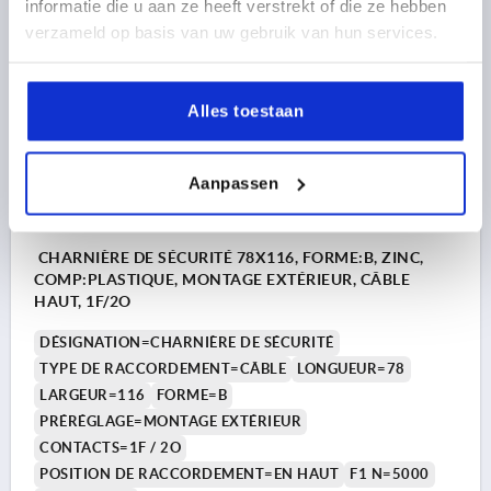
informatie die u aan ze heeft verstrekt of die ze hebben
hors frais d’envoi
verzameld op basis van uw gebruik van hun services.
K1499
Alles toestaan
Aanpassen
CHARNIÈRE DE SÉCURITÉ 78X116, FORME:B, ZINC,
COMP:PLASTIQUE, MONTAGE EXTÉRIEUR, CÂBLE
HAUT, 1F/2O
DÉSIGNATION=CHARNIÈRE DE SÉCURITÉ
TYPE DE RACCORDEMENT=CÂBLE
LONGUEUR=78
LARGEUR=116
FORME=B
PRÉRÉGLAGE=MONTAGE EXTÉRIEUR
CONTACTS=1F / 2O
POSITION DE RACCORDEMENT=EN HAUT
F1 N=5000