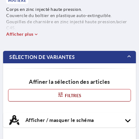
MATIÈRE
Corps en zinc injecté haute pression.
Couvercle du boîtier en plastique auto-extinguible.
Goupilles de charnière en zinc injecté haute pression/acier
C45.
Conducteurs en alliage argent-nickel.
Afficher plus
SÉLECTION DE VARIANTES
Affiner la sélection des articles
FILTRES
Afficher / masquer le schéma