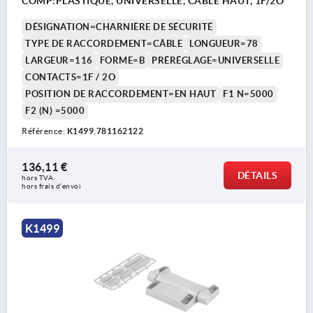
COMP:PLASTIQUE, UNIVERSELLE, CÂBLE HAUT, 1F/2O
DÉSIGNATION=CHARNIÈRE DE SÉCURITÉ
TYPE DE RACCORDEMENT=CÂBLE
LONGUEUR=78
LARGEUR=116
FORME=B
PRÉRÉGLAGE=UNIVERSELLE
CONTACTS=1F / 2O
POSITION DE RACCORDEMENT=EN HAUT
F1 N=5000
F2 (N) =5000
Référence:
K1499.781162122
136,11 €
DÉTAILS
hors TVA 
hors frais d’envoi
K1499