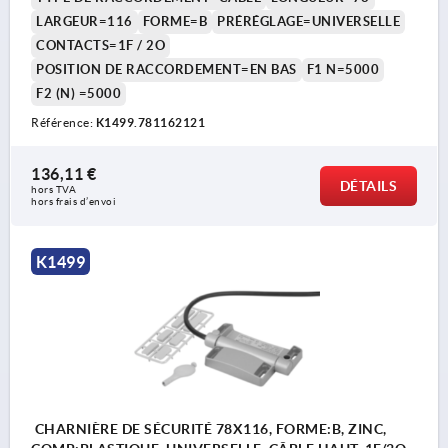
LARGEUR=116
FORME=B
PRÉRÉGLAGE=UNIVERSELLE
CONTACTS=1F / 2O
POSITION DE RACCORDEMENT=EN BAS
F1 N=5000
F2 (N) =5000
Référence:
K1499.781162121
136,11 €
DÉTAILS
hors TVA 
hors frais d’envoi
K1499
CHARNIÈRE DE SÉCURITÉ 78X116, FORME:B, ZINC,