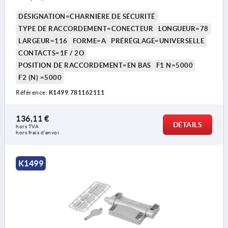
DÉSIGNATION=CHARNIÈRE DE SÉCURITÉ
TYPE DE RACCORDEMENT=CONECTEUR
LONGUEUR=78
LARGEUR=116
FORME=A
PRÉRÉGLAGE=UNIVERSELLE
CONTACTS=1F / 2O
POSITION DE RACCORDEMENT=EN BAS
F1 N=5000
F2 (N) =5000
Référence:
K1499.781162111
136,11 €
DÉTAILS
hors TVA 
hors frais d’envoi
K1499