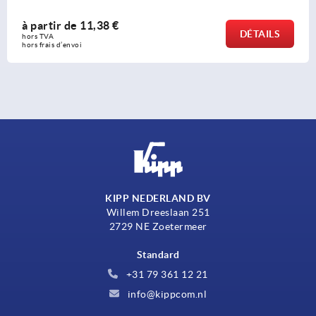
1,38 €
à partir d
DÉTAILS
hors TVA 
hors frais d’envo
KIPP NEDERLAND BV
Willem Dreeslaan 251
2729 NE Zoetermeer
Standard
+31 79 361 12 21
info@kippcom.nl