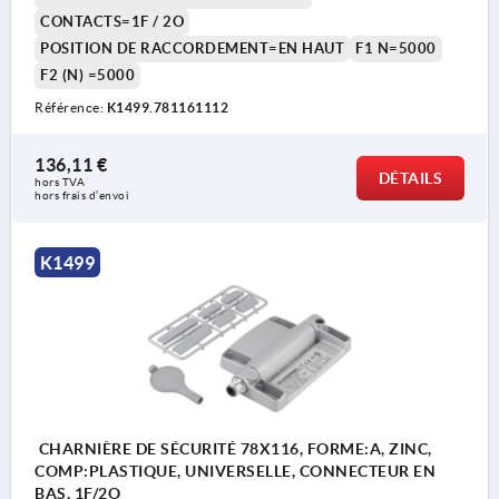
CONTACTS=1F / 2O
POSITION DE RACCORDEMENT=EN HAUT
F1 N=5000
F2 (N) =5000
Référence:
K1499.781161112
136,11 €
DÉTAILS
hors TVA 
hors frais d’envoi
K1499
CHARNIÈRE DE SÉCURITÉ 78X116, FORME:A, ZINC,
COMP:PLASTIQUE, UNIVERSELLE, CONNECTEUR EN
BAS, 1F/2O