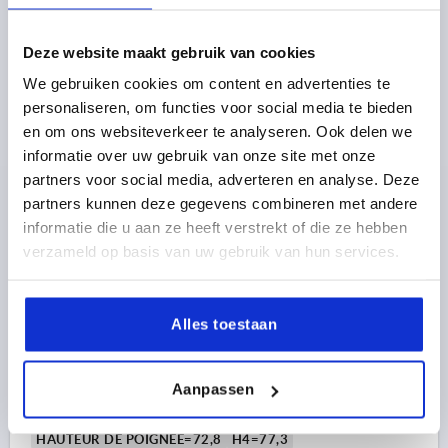
27,20 €
DÉTAILS
hors TVA 
hors frais d’envoi
Deze website maakt gebruik van cookies
We gebruiken cookies om content en advertenties te
K1626 HV
personaliseren, om functies voor social media te bieden
en om ons websiteverkeer te analyseren. Ook delen we
informatie over uw gebruik van onze site met onze
partners voor social media, adverteren en analyse. Deze
partners kunnen deze gegevens combineren met andere
informatie die u aan ze heeft verstrekt of die ze hebben
verzameld op basis van uw gebruik van hun services.
MANETTE INDEXABLE AVEC PALIER ANTI-FRICTION T.
4 M10, ZINC ARGENT CHROMÉ BRILLANTE,
COMP:ACIER INOX. NATUREL
Alles toestaan
FILETAGE=M10
PROFONDEUR DE FILETAGE=27
COLORIS DU CORPS DE BASE=ARGENT
Aanpassen
SURFACE DU CORPS DE BASE=CHROMÉ BRILLANTE
TAILLE=4
D2=30
H=53,1
H2=37,2
HAUTEUR DE POIGNÉE=72,8
H4=77,3