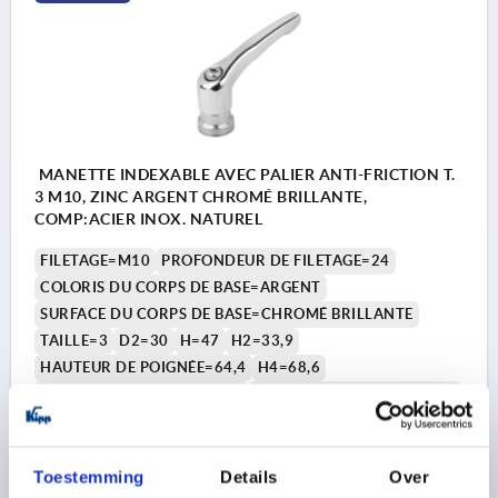
MANETTE INDEXABLE AVEC PALIER ANTI-FRICTION T.
3 M10, ZINC ARGENT CHROMÉ BRILLANTE,
COMP:ACIER INOX. NATUREL
FILETAGE=M10
PROFONDEUR DE FILETAGE=24
COLORIS DU CORPS DE BASE=ARGENT
SURFACE DU CORPS DE BASE=CHROMÉ BRILLANTE
TAILLE=3
D2=30
H=47
H2=33,9
HAUTEUR DE POIGNÉE=64,4
H4=68,6
LONGUEUR DE POIGNÉE=80
LONGUEUR DE POIGNÉE=95
B=11,2
P1=10
Référence:
K1626.3106
Toestemming
Details
Over