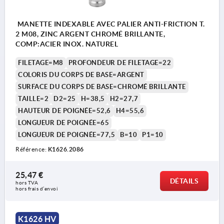
MANETTE INDEXABLE AVEC PALIER ANTI-FRICTION T.
2 M08, ZINC ARGENT CHROMÉ BRILLANTE,
COMP:ACIER INOX. NATUREL
FILETAGE=M8
PROFONDEUR DE FILETAGE=22
COLORIS DU CORPS DE BASE=ARGENT
SURFACE DU CORPS DE BASE=CHROMÉ BRILLANTE
TAILLE=2
D2=25
H=38,5
H2=27,7
HAUTEUR DE POIGNÉE=52,6
H4=55,6
LONGUEUR DE POIGNÉE=65
LONGUEUR DE POIGNÉE=77,5
B=10
P1=10
Référence:
K1626.2086
25,47 €
DÉTAILS
hors TVA 
hors frais d’envoi
K1626 HV