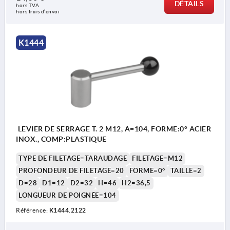
DÉTAILS
hors TVA 
hors frais d’envoi
K1444
LEVIER DE SERRAGE T. 2 M12, A=104, FORME:0° ACIER
INOX., COMP:PLASTIQUE
TYPE DE FILETAGE=TARAUDAGE
FILETAGE=M12
PROFONDEUR DE FILETAGE=20
FORME=0°
TAILLE=2
D=28
D1=12
D2=32
H=46
H2=36,5
LONGUEUR DE POIGNÉE=104
Référence:
K1444.2122