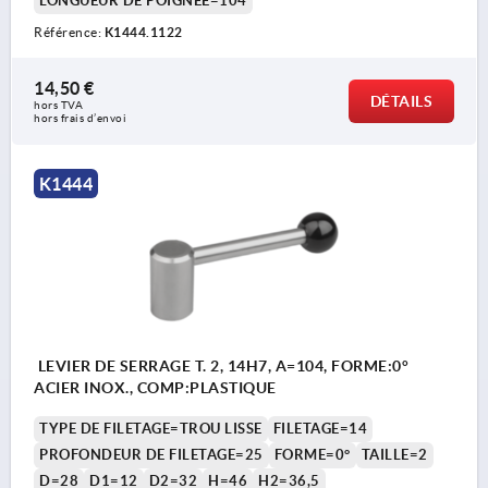
LONGUEUR DE POIGNÉE=104
Référence:
K1444.1122
14,50 €
DÉTAILS
hors TVA 
hors frais d’envoi
K1444
LEVIER DE SERRAGE T. 2, 14H7, A=104, FORME:0°
ACIER INOX., COMP:PLASTIQUE
TYPE DE FILETAGE=TROU LISSE
FILETAGE=14
PROFONDEUR DE FILETAGE=25
FORME=0°
TAILLE=2
D=28
D1=12
D2=32
H=46
H2=36,5