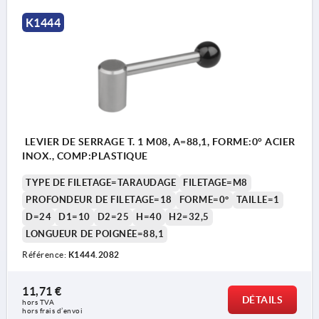
K1444
LEVIER DE SERRAGE T. 1 M08, A=88,1, FORME:0° ACIER
INOX., COMP:PLASTIQUE
TYPE DE FILETAGE=TARAUDAGE
FILETAGE=M8
PROFONDEUR DE FILETAGE=18
FORME=0°
TAILLE=1
D=24
D1=10
D2=25
H=40
H2=32,5
LONGUEUR DE POIGNÉE=88,1
Référence:
K1444.2082
11,71 €
DÉTAILS
hors TVA 
hors frais d’envoi