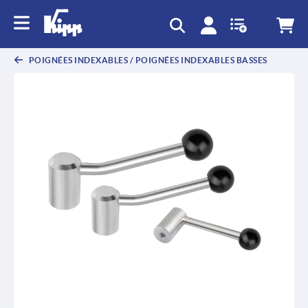
text.skipToContent
text.skipToNavigation
POIGNÉES INDEXABLES / POIGNÉES INDEXABLES BASSES