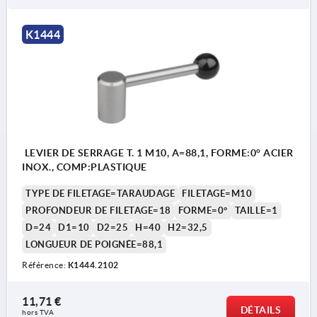
K1444
LEVIER DE SERRAGE T. 1 M10, A=88,1, FORME:0° ACIER
INOX., COMP:PLASTIQUE
TYPE DE FILETAGE=TARAUDAGE
FILETAGE=M10
PROFONDEUR DE FILETAGE=18
FORME=0°
TAILLE=1
D=24
D1=10
D2=25
H=40
H2=32,5
LONGUEUR DE POIGNÉE=88,1
Référence:
K1444.2102
11,71 €
DÉTAILS
hors TVA 