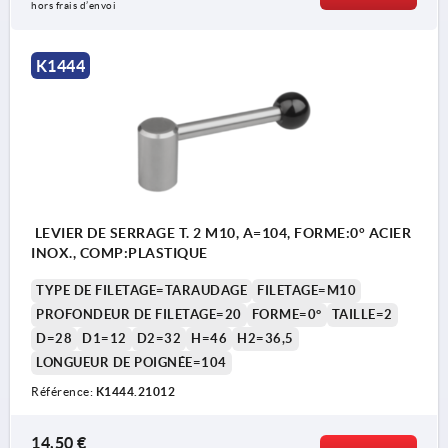
hors frais d’envoi
K1444
LEVIER DE SERRAGE T. 2 M10, A=104, FORME:0° ACIER
INOX., COMP:PLASTIQUE
TYPE DE FILETAGE=TARAUDAGE
FILETAGE=M10
PROFONDEUR DE FILETAGE=20
FORME=0°
TAILLE=2
D=28
D1=12
D2=32
H=46
H2=36,5
LONGUEUR DE POIGNÉE=104
Référence:
K1444.21012
14,50 €