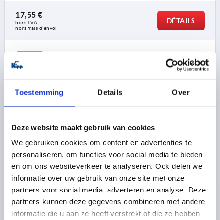
17,55 €
DÉTAILS
hors TVA 
hors frais d’envoi
K1444
Toestemming
Details
Over
Deze website maakt gebruik van cookies
LEVIER DE SERRAGE T. 4 M20, A=128,5, FORME:0°
We gebruiken cookies om content en advertenties te
ACIER INOX., COMP:PLASTIQUE
personaliseren, om functies voor social media te bieden
en om ons websiteverkeer te analyseren. Ook delen we
TYPE DE FILETAGE=TARAUDAGE
FILETAGE=M20
informatie over uw gebruik van onze site met onze
PROFONDEUR DE FILETAGE=26
FORME=0°
TAILLE=4
partners voor social media, adverteren en analyse. Deze
D=41
D1=13
D2=32
H=61
H2=49
partners kunnen deze gegevens combineren met andere
LONGUEUR DE POIGNÉE=128,5
informatie die u aan ze heeft verstrekt of die ze hebben
Référence:
K1444.2202