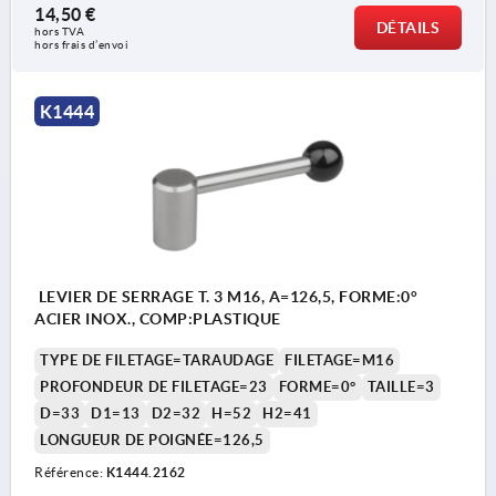
14,50 €
DÉTAILS
hors TVA 
hors frais d’envoi
K1444
LEVIER DE SERRAGE T. 3 M16, A=126,5, FORME:0°
ACIER INOX., COMP:PLASTIQUE
TYPE DE FILETAGE=TARAUDAGE
FILETAGE=M16
PROFONDEUR DE FILETAGE=23
FORME=0°
TAILLE=3
D=33
D1=13
D2=32
H=52
H2=41
LONGUEUR DE POIGNÉE=126,5
Référence:
K1444.2162