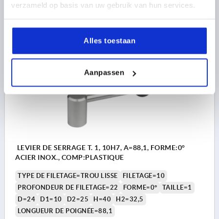
verzameld op basis van uw gebruik van hun services.
24,35 €
DÉTAILS
hors TVA 
hors frais d’envoi
Alles toestaan
K1444
Aanpassen
LEVIER DE SERRAGE T. 1, 10H7, A=88,1, FORME:0°
ACIER INOX., COMP:PLASTIQUE
TYPE DE FILETAGE=TROU LISSE
FILETAGE=10
PROFONDEUR DE FILETAGE=22
FORME=0°
TAILLE=1
D=24
D1=10
D2=25
H=40
H2=32,5
LONGUEUR DE POIGNÉE=88,1