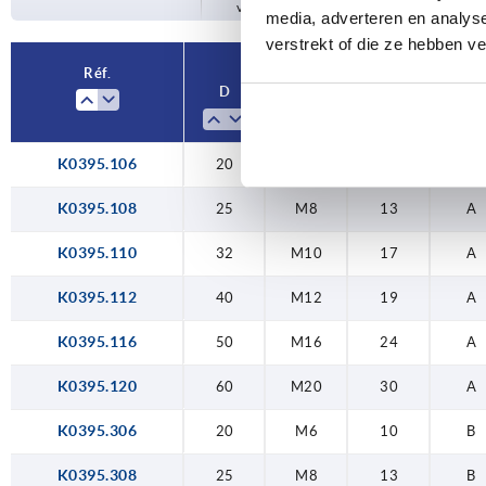
votre commande.
40
M12
19
media, adverteren en analys
verstrekt of die ze hebben v
50
M16
24
Réf.
D
D1
SW
Form
60
M20
30
K0395.106
20
M6
10
A
K0395.108
25
M8
13
A
K0395.110
32
M10
17
A
K0395.112
40
M12
19
A
K0395.116
50
M16
24
A
K0395.120
60
M20
30
A
K0395.306
20
M6
10
B
K0395.308
25
M8
13
B