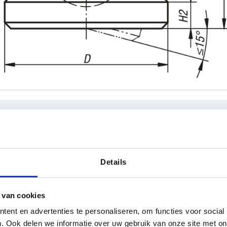
W
Forme
H
Details
A
15
AGRANDIR LE TABLEAU
B
18
 van cookies
urs fois par jour à intervalles réguliers. La date
ent en advertenties te personaliseren, om functies voor social
22
1-3 jours
ée à l’étape finale, avant la finalisation de
. Ook delen we informatie over uw gebruik van onze site met on
4-20 jours