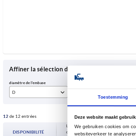
Affiner la sélection des articles
D
D1
S
Toestemming
20
M6
10
12
de 12 entrées
25
M8
13
Deze website maakt gebruik
Les disponibilités sont mises à jour plusie
We gebruiken cookies om cont
32
M10
17
DISPONIBILITÉ
d’expédition confirmée vous est communiqu
websiteverkeer te analyseren