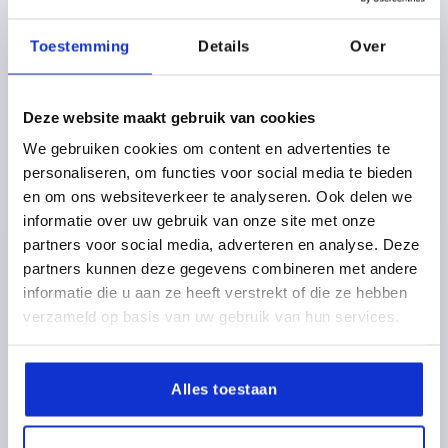
Toestemming
Details
Over
Deze website maakt gebruik van cookies
We gebruiken cookies om content en advertenties te
BOUTON MOLETÉ ANTISTATIQUE T. 1 D=M06X15,
personaliseren, om functies voor social media te bieden
D1=21, H=22, THERMOPLASTIQUE NOIR RAL9011,
COMP:ACIER
en om ons websiteverkeer te analyseren. Ook delen we
informatie over uw gebruik van onze site met onze
FILETAGE=M6
DIAMÈTRE EXTÉRIEUR=21
partners voor social media, adverteren en analyse. Deze
LONGUEUR DE FILETAGE=15
D2=14
D3=19
partners kunnen deze gegevens combineren met andere
HAUTEUR=22
H1=8
informatie die u aan ze heeft verstrekt of die ze hebben
Référence:
K0247.1110624X15
verzameld op basis van uw gebruik van hun services.
2,45 €
DÉTAILS
hors TVA 
Alles toestaan
hors frais d’envoi