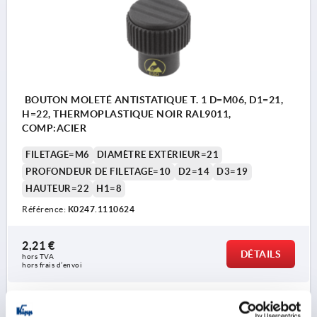
BOUTON MOLETÉ ANTISTATIQUE T. 1 D=M06, D1=21,
H=22, THERMOPLASTIQUE NOIR RAL9011,
COMP:ACIER
FILETAGE=M6
DIAMÈTRE EXTÉRIEUR=21
PROFONDEUR DE FILETAGE=10
D2=14
D3=19
HAUTEUR=22
H1=8
Référence:
K0247.1110624
2,21 €
DÉTAILS
hors TVA 
hors frais d’envoi
K0247