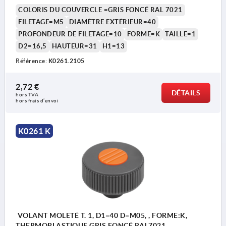
COLORIS DU COUVERCLE =GRIS FONCÉ RAL 7021
FILETAGE=M5
DIAMÈTRE EXTÉRIEUR=40
PROFONDEUR DE FILETAGE=10
FORME=K
TAILLE=1
D2=16,5
HAUTEUR=31
H1=13
Référence:
K0261.2105
2,72 €
DÉTAILS
hors TVA 
hors frais d’envoi
K0261 K
VOLANT MOLETÉ T. 1, D1=40 D=M05, , FORME:K,
THERMOPLASTIQUE GRIS FONCÉ RAL7021,