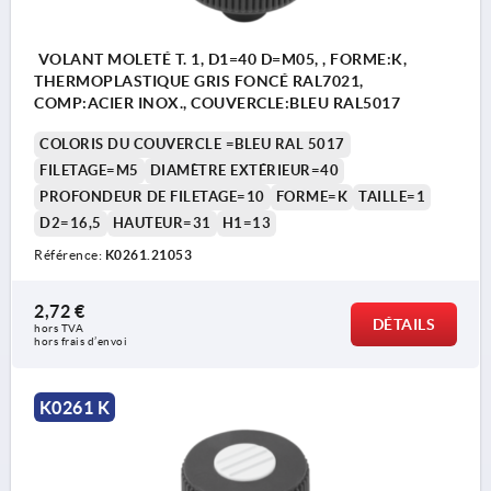
VOLANT MOLETÉ T. 1, D1=40 D=M05, , FORME:K,
THERMOPLASTIQUE GRIS FONCÉ RAL7021,
COMP:ACIER INOX., COUVERCLE:BLEU RAL5017
COLORIS DU COUVERCLE =BLEU RAL 5017
FILETAGE=M5
DIAMÈTRE EXTÉRIEUR=40
PROFONDEUR DE FILETAGE=10
FORME=K
TAILLE=1
D2=16,5
HAUTEUR=31
H1=13
Référence:
K0261.21053
2,72 €
DÉTAILS
hors TVA 
hors frais d’envoi
K0261 K