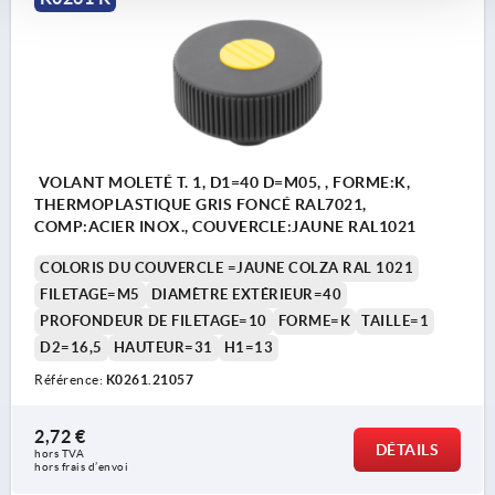
VOLANT MOLETÉ T. 1, D1=40 D=M05, , FORME:K,
THERMOPLASTIQUE GRIS FONCÉ RAL7021,
COMP:ACIER INOX., COUVERCLE:JAUNE RAL1021
COLORIS DU COUVERCLE =JAUNE COLZA RAL 1021
FILETAGE=M5
DIAMÈTRE EXTÉRIEUR=40
PROFONDEUR DE FILETAGE=10
FORME=K
TAILLE=1
D2=16,5
HAUTEUR=31
H1=13
Référence:
K0261.21057
2,72 €
DÉTAILS
hors TVA 
hors frais d’envoi