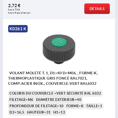
2,72 €
DÉTAILS
hors TVA 
hors frais d’envoi
K0261 K
VOLANT MOLETÉ T. 1, D1=40 D=M06, , FORME:K,
THERMOPLASTIQUE GRIS FONCÉ RAL7021,
COMP:ACIER INOX., COUVERCLE:VERT RAL6032
COLORIS DU COUVERCLE =VERT SÉCURITÉ RAL 6032
FILETAGE=M6
DIAMÈTRE EXTÉRIEUR=40
PROFONDEUR DE FILETAGE=10
FORME=K
TAILLE=1
D2=16,5
HAUTEUR=31
H1=13