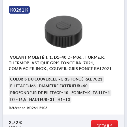
K0261 K
VOLANT MOLETÉ T. 1, D1=40 D=M06, , FORME:K,
THERMOPLASTIQUE GRIS FONCÉ RAL7021,
COMP:ACIER INOX., COUVER.:GRIS FONCÉ RAL7021
COLORIS DU COUVERCLE =GRIS FONCÉ RAL 7021
FILETAGE=M6
DIAMÈTRE EXTÉRIEUR=40
PROFONDEUR DE FILETAGE=10
FORME=K
TAILLE=1
D2=16,5
HAUTEUR=31
H1=13
Référence:
K0261.2106
2,72 €
DÉTAILS
hors TVA 