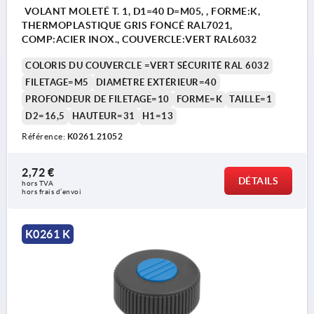
VOLANT MOLETÉ T. 1, D1=40 D=M05, , FORME:K,
THERMOPLASTIQUE GRIS FONCÉ RAL7021,
COMP:ACIER INOX., COUVERCLE:VERT RAL6032
COLORIS DU COUVERCLE =VERT SÉCURITÉ RAL 6032
FILETAGE=M5
DIAMÈTRE EXTÉRIEUR=40
PROFONDEUR DE FILETAGE=10
FORME=K
TAILLE=1
D2=16,5
HAUTEUR=31
H1=13
Référence:
K0261.21052
2,72 €
DÉTAILS
hors TVA 
hors frais d’envoi
K0261 K