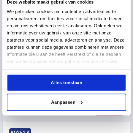
Deze website maakt gebruik van cookies
We gebruiken cookies om content en advertenties te
personaliseren, om functies voor social media te bieden
en om ons websiteverkeer te analyseren. Ook delen we
informatie over uw gebruik van onze site met onze
VOLANT MOLETÉ T. 1, D1=40 D=M05, , FORME:K,
partners voor social media, adverteren en analyse. Deze
THERMOPLASTIQUE GRIS FONCÉ RAL7021,
partners kunnen deze gegevens combineren met andere
COMP:ACIER INOX., COUVERCLE:ROUGE RAL3020
informatie die u aan ze heeft verstrekt of die ze hebben
verzameld op basis van uw gebruik van hun services.
COLORIS DU COUVERCLE =ROUGE TRAFFIC RAL 3020
FILETAGE=M5
DIAMÈTRE EXTÉRIEUR=40
PROFONDEUR DE FILETAGE=10
FORME=K
TAILLE=1
Alles toestaan
D2=16,5
HAUTEUR=31
H1=13
Référence:
K0261.21056
Aanpassen
2,72 €
DÉTAILS
hors TVA 
hors frais d’envoi
K0261 K