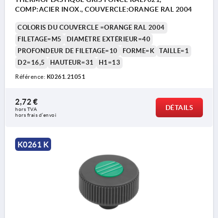
COMP:ACIER INOX., COUVERCLE:ORANGE RAL 2004
COLORIS DU COUVERCLE =ORANGE RAL 2004
FILETAGE=M5
DIAMÈTRE EXTÉRIEUR=40
PROFONDEUR DE FILETAGE=10
FORME=K
TAILLE=1
D2=16,5
HAUTEUR=31
H1=13
Référence:
K0261.21051
2,72 €
DÉTAILS
hors TVA 
hors frais d’envoi
K0261 K