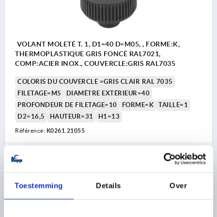
VOLANT MOLETÉ T. 1, D1=40 D=M05, , FORME:K,
THERMOPLASTIQUE GRIS FONCÉ RAL7021,
COMP:ACIER INOX., COUVERCLE:GRIS RAL7035
COLORIS DU COUVERCLE =GRIS CLAIR RAL 7035
FILETAGE=M5
DIAMÈTRE EXTÉRIEUR=40
PROFONDEUR DE FILETAGE=10
FORME=K
TAILLE=1
D2=16,5
HAUTEUR=31
H1=13
Référence:
K0261.21055
2,72 €
DÉTAILS
hors TVA 
hors frais d’envoi
Toestemming
Details
Over
K0261 K