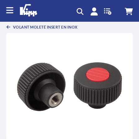
text.skipToContent
text.skipToNavigation
VOLANT MOLETÉ INSERT EN INOX