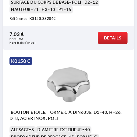
SURFACE DU CORPS DE BASE=POLI
D2=12
HAUTEUR=21
H3=10
P1=15
Référence:
K0150.332062
7,03 €
DÉTAILS
hors TVA 
hors frais d’envoi
K0150 C
BOUTON ÉTOILE, FORME:C À DIN6336, D1=40, H=26,
D=8, ACIER INOX. POLI
ALÉSAGE=8
DIAMÈTRE EXTÉRIEUR=40