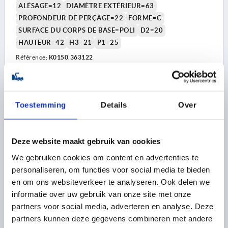
ALÉSAGE=12
DIAMÈTRE EXTÉRIEUR=63
PROFONDEUR DE PERÇAGE=22
FORME=C
SURFACE DU CORPS DE BASE=POLI
D2=20
HAUTEUR=42
H3=21
P1=25
Référence:
K0150.363122
15,73 €
DÉTAILS
hors TVA 
hors frais d’envoi
Toestemming
Details
Over
K0150 C
Deze website maakt gebruik van cookies
We gebruiken cookies om content en advertenties te
personaliseren, om functies voor social media te bieden
en om ons websiteverkeer te analyseren. Ook delen we
informatie over uw gebruik van onze site met onze
partners voor social media, adverteren en analyse. Deze
BOUTON ÉTOILE, FORME:C À DIN6336, D1=32, H=21,
partners kunnen deze gegevens combineren met andere
D=6, ACIER INOX. GRENAILLÉ