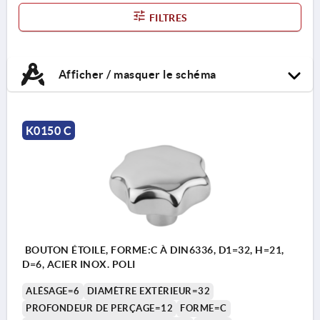
FILTRES
Afficher / masquer le schéma
K0150 C
BOUTON ÉTOILE, FORME:C À DIN6336, D1=32, H=21,
D=6, ACIER INOX. POLI
ALÉSAGE=6
DIAMÈTRE EXTÉRIEUR=32
PROFONDEUR DE PERÇAGE=12
FORME=C