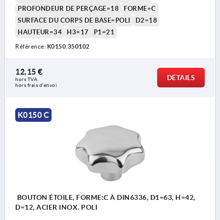
PROFONDEUR DE PERÇAGE=18
FORME=C
SURFACE DU CORPS DE BASE=POLI
D2=18
HAUTEUR=34
H3=17
P1=21
Référence:
K0150.350102
12,15 €
DÉTAILS
hors TVA 
hors frais d’envoi
K0150 C
BOUTON ÉTOILE, FORME:C À DIN6336, D1=63, H=42,
D=12, ACIER INOX. POLI