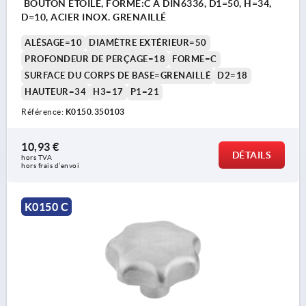
BOUTON ÉTOILE, FORME:C À DIN6336, D1=50, H=34,
D=10, ACIER INOX. GRENAILLÉ
ALÉSAGE=10
DIAMÈTRE EXTÉRIEUR=50
PROFONDEUR DE PERÇAGE=18
FORME=C
SURFACE DU CORPS DE BASE=GRENAILLÉ
D2=18
HAUTEUR=34
H3=17
P1=21
Référence:
K0150.350103
10,93 €
DÉTAILS
hors TVA 
hors frais d’envoi
K0150 C