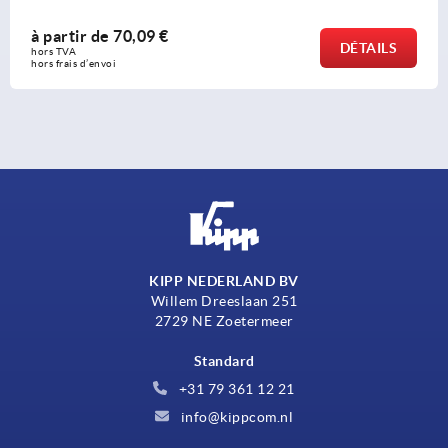
à partir de
70,09 €
DÉTAILS
hors TVA 
hors frais d’envoi
KIPP NEDERLAND BV
Willem Dreeslaan 251
2729 NE Zoetermeer
Standard
+31 79 361 12 21
info@kippcom.nl