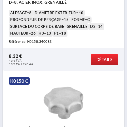
D=8, ACIER INOX. GRENAILLÉ
ALÉSAGE=8
DIAMÈTRE EXTÉRIEUR=40
PROFONDEUR DE PERÇAGE=15
FORME=C
SURFACE DU CORPS DE BASE=GRENAILLÉ
D2=14
HAUTEUR=26
H3=13
P1=18
Référence:
K0150.340083
8,32 €
DÉTAILS
hors TVA 
hors frais d’envoi
K0150 C