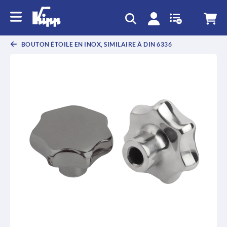
text.skipToContent
text.skipToNavigation
BOUTON ÉTOILE EN INOX, SIMILAIRE À DIN 6336