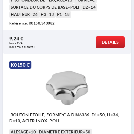
PROFONDEUR DE PERÇAGE=15
FORME=C
SURFACE DU CORPS DE BASE=POLI
D2=14
HAUTEUR=26
H3=13
P1=18
Référence:
K0150.340082
9,24 €
DÉTAILS
hors TVA 
hors frais d’envoi
K0150 C
BOUTON ÉTOILE, FORME:C À DIN6336, D1=50, H=34,
D=10, ACIER INOX. POLI
ALÉSAGE=10
DIAMÈTRE EXTÉRIEUR=50