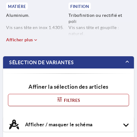
MATIÈRE
FINITION
Aluminium.
Tribofinition ou rectifié et
poli
Vis sans tête en inox 1.4305.
Vis sans tête et goupille :
naturel.
Goupille en inox 1.4310.
Afficher plus
SÉLECTION DE VARIANTES
Affiner la sélection des articles
FILTRES
Afficher / masquer le schéma