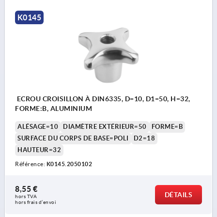
K0145
ECROU CROISILLON À DIN6335, D=10, D1=50, H=32,
FORME:B, ALUMINIUM
ALÉSAGE=10
DIAMÈTRE EXTÉRIEUR=50
FORME=B
SURFACE DU CORPS DE BASE=POLI
D2=18
HAUTEUR=32
Référence:
K0145.2050102
8,55 €
DÉTAILS
hors TVA 
hors frais d’envoi