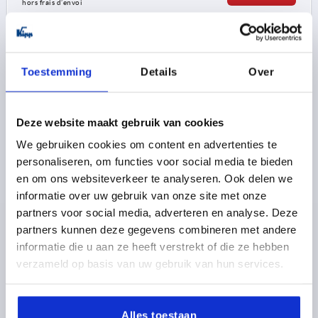
hors frais d’envoi
K0145
Toestemming
Details
Over
Deze website maakt gebruik van cookies
We gebruiken cookies om content en advertenties te
personaliseren, om functies voor social media te bieden
ECROU CROISILLON À DIN6335, D=10, D1=50, H=32,
en om ons websiteverkeer te analyseren. Ook delen we
FORME:B, ALUMINIUM
informatie over uw gebruik van onze site met onze
ALÉSAGE=10
DIAMÈTRE EXTÉRIEUR=50
FORME=B
partners voor social media, adverteren en analyse. Deze
SURFACE DU CORPS DE BASE=TRIBOFINITION
D2=18
partners kunnen deze gegevens combineren met andere
HAUTEUR=32
informatie die u aan ze heeft verstrekt of die ze hebben
Référence:
K0145.205010
verzameld op basis van uw gebruik van hun services.
5,06 €
DÉTAILS
hors TVA 
Alles toestaan
hors frais d’envoi