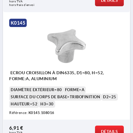
DÉTAILS
hors TVA 
hors frais d’envoi
K0145
ECROU CROISILLON À DIN6335, D1=80, H=52,
FORME:A, ALUMINIUM
DIAMÈTRE EXTÉRIEUR=80
FORME=A
SURFACE DU CORPS DE BASE=TRIBOFINITION
D2=25
HAUTEUR=52
H3=30
Référence:
K0145.108016
6,91 €
DÉTAILS
hors TVA 