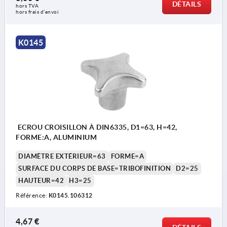
DÉTAILS
hors TVA 
hors frais d’envoi
K0145
ECROU CROISILLON À DIN6335, D1=63, H=42,
FORME:A, ALUMINIUM
DIAMÈTRE EXTÉRIEUR=63
FORME=A
SURFACE DU CORPS DE BASE=TRIBOFINITION
D2=25
HAUTEUR=42
H3=25
Référence:
K0145.106312
4,67 €