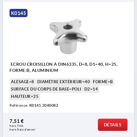
K0145
ECROU CROISILLON À DIN6335, D=8, D1=40, H=25,
FORME:B, ALUMINIUM
ALÉSAGE=8
DIAMÈTRE EXTÉRIEUR=40
FORME=B
SURFACE DU CORPS DE BASE=POLI
D2=14
HAUTEUR=25
Référence:
K0145.2040082
7,51 €
DÉTAILS
hors TVA 
hors frais d’envoi