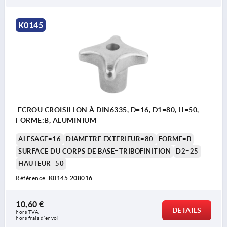
K0145
ECROU CROISILLON À DIN6335, D=16, D1=80, H=50,
FORME:B, ALUMINIUM
ALÉSAGE=16
DIAMÈTRE EXTÉRIEUR=80
FORME=B
SURFACE DU CORPS DE BASE=TRIBOFINITION
D2=25
HAUTEUR=50
Référence:
K0145.208016
10,60 €
DÉTAILS
hors TVA 
hors frais d’envoi