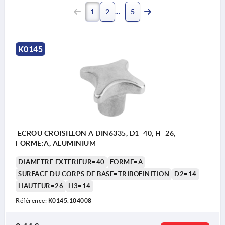
1
2
5
K0145
ECROU CROISILLON À DIN6335, D1=40, H=26,
FORME:A, ALUMINIUM
DIAMÈTRE EXTÉRIEUR=40
FORME=A
SURFACE DU CORPS DE BASE=TRIBOFINITION
D2=14
HAUTEUR=26
H3=14
Référence:
K0145.104008