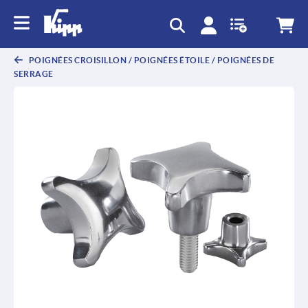
text.skipToContent
text.skipToNavigation
POIGNÉES CROISILLON / POIGNÉES ÉTOILE / POIGNÉES DE
SERRAGE