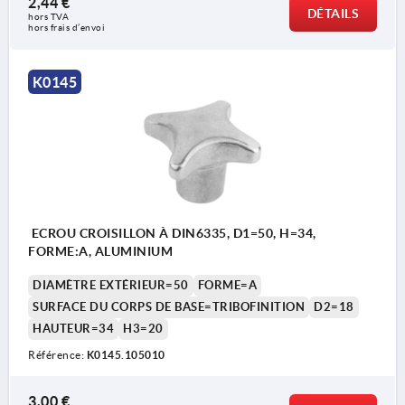
2,44 €
DÉTAILS
hors TVA 
hors frais d’envoi
Forme A : ébauche
Forme B : trou lisse
K0145
Forme C : trou borgne lisse
Forme D : trou taraudé
Forme E : trou borgne taraudé
Forme L : avec tige filetée
ECROU CROISILLON À DIN6335, D1=50, H=34,
FORME:A, ALUMINIUM
DIAMÈTRE EXTÉRIEUR=50
FORME=A
SURFACE DU CORPS DE BASE=TRIBOFINITION
D2=18
HAUTEUR=34
H3=20
Référence:
K0145.105010
3,00 €