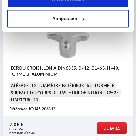
K0145
Aanpassen
ECROU CROISILLON À DIN6335, D=12, D1=63, H=40,
FORME:B, ALUMINIUM
ALÉSAGE=12
DIAMÈTRE EXTÉRIEUR=63
FORME=B
SURFACE DU CORPS DE BASE=TRIBOFINITION
D2=25
HAUTEUR=40
Référence:
K0145.206312
7,08 €
DÉTAILS
hors TVA 
hors frais d’envoi