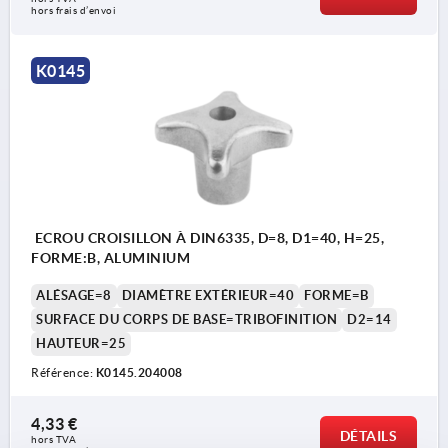
hors frais d’envoi
K0145
ECROU CROISILLON À DIN6335, D=8, D1=40, H=25,
FORME:B, ALUMINIUM
ALÉSAGE=8
DIAMÈTRE EXTÉRIEUR=40
FORME=B
SURFACE DU CORPS DE BASE=TRIBOFINITION
D2=14
HAUTEUR=25
Référence:
K0145.204008
4,33 €
DÉTAILS
hors TVA 