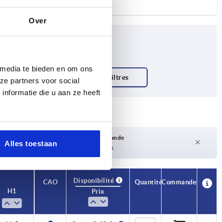
Over
 media te bieden en om ons
ze partners voor social
nformatie die u aan ze heeft
Délai de livraison sur demande
Alles toestaan
Actuellement pas en stock
Disponibilité
CAO
Quantité
Commander
H1
Prix