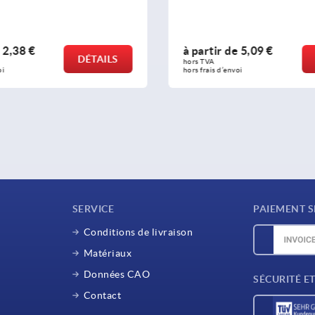
e
2,38 €
à partir de
5,09 €
DÉTAILS
hors TVA 
oi
hors frais d’envoi
SERVICE
PAIEMENT S
Conditions de livraison
Matériaux
Données CAO
SÉCURITÉ E
Contact