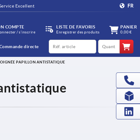
FR
Service Excellent
N COMPTE
LISTE DE FAVORIS
PANIER
onnecter / s’inscrire
Enregistrer des produits
0,00 €
productCode
qty
Commande directe
OIGNÉE PAPILLON ANTISTATIQUE
antistatique