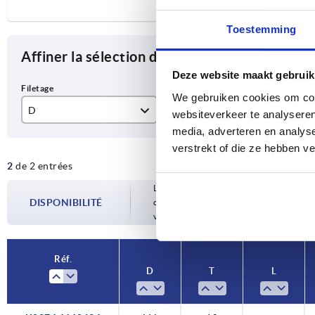
Toestemming
Affiner la sélection des articles
Deze website maakt gebruik
We gebruiken cookies om cont
D
T
L
websiteverkeer te analyseren
media, adverteren en analys
M6
10
20
verstrekt of die ze hebben v
2
de 2 entrées
Les disponibilités sont mises à jour plusie
DISPONIBILITÉ
d’expédition confirmée vous est communiqu
votre commande.
Réf.
D
T
L