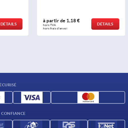
à partir de
1,18 €
DÉTAILS
DÉTAILS
hors TVA 
hors frais d’envoi
ÉCURISÉ
T CONFIANCE