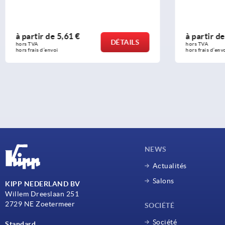
à partir de
5,61 €
à partir d
DÉTAILS
hors TVA 
hors TVA 
hors frais d’envoi
hors frais d’env
NEWS
Actualités
Salons
KIPP NEDERLAND BV
Willem Dreeslaan 251
2729 NE Zoetermeer
SOCIÉTÉ
Société
Standard