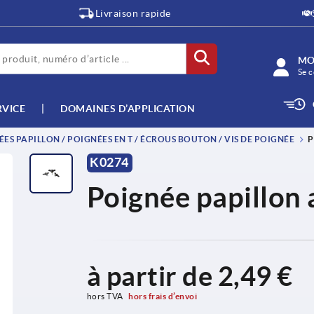
Livraison rapide
MO
Se c
RVICE
DOMAINES D’APPLICATION
ES PAPILLON / POIGNÉES EN T / ÉCROUS BOUTON / VIS DE POIGNÉE
P
K0274
Poignée papillon 
à partir de
2,49 €
hors TVA 
hors frais d’envoi