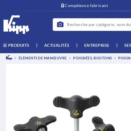
text.skipToContent
text.skipToNavigation
Compétence fabricant
ACTUALITÉS
ENTREPRISE
SE
PRODUITS
ÉLÉMENTS DE MANŒUVRE
POIGNÉES, BOUTONS
POIGNÉ