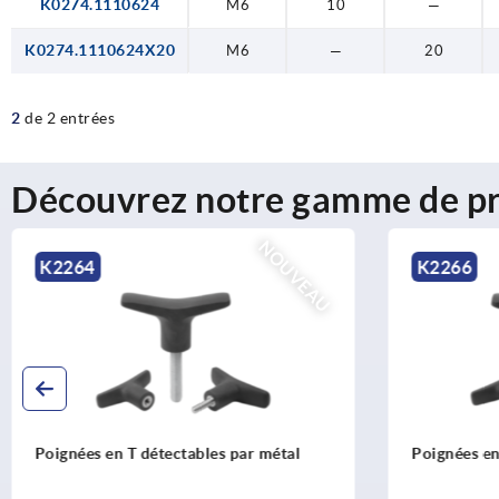
K0274.1110624
M6
10
—
K0274.1110624X20
M6
—
20
2
de 2 entrées
Découvrez notre gamme de pr
NOUVEAU
K2264
K2266
Poignées en T détectables par métal
Poignées en