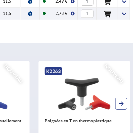
11,5
2,49 €
11,5
2,78 €
NOUVEAU
NOUVEAU
K2263
isuellement
Poignées en T en thermoplastique