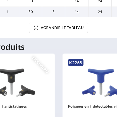
K
50
5
14
24
L
50
5
14
24
AGRANDIR LE TABLEAU
oduits
NOUVEAU
K2265
 T antistatiques
Poignées en T détectables v