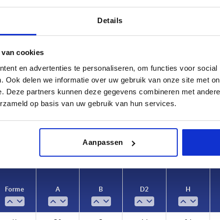
Details
 van cookies
ent en advertenties te personaliseren, om functies voor social
Forme
A
. Ook delen we informatie over uw gebruik van onze site met on
e. Deze partners kunnen deze gegevens combineren met andere i
K
50
erzameld op basis van uw gebruik van hun services.
AGRANDIR LE TABLEAU
L
urs fois par jour à intervalles réguliers. La date
1-3 jours
ée à l’étape finale, avant la finalisation de
Aanpassen
4-20 jours
Forme
A
B
D2
H