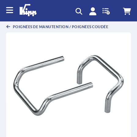
text.skipToContent
text.skipToNavigation
POIGNÉES DE MANUTENTION / POIGNÉES COUDÉE