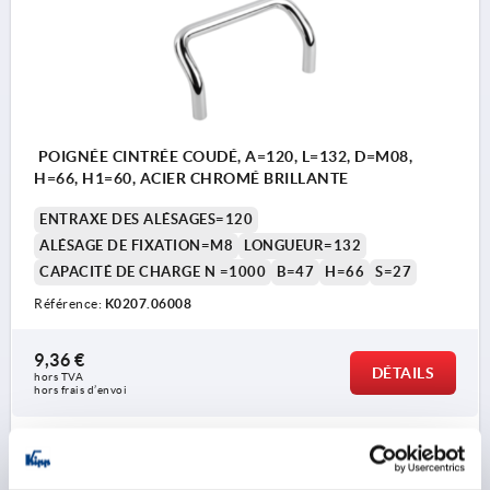
POIGNÉE CINTRÉE COUDÉ, A=120, L=132, D=M08,
H=66, H1=60, ACIER CHROMÉ BRILLANTE
ENTRAXE DES ALÉSAGES=120
ALÉSAGE DE FIXATION=M8
LONGUEUR=132
CAPACITÉ DE CHARGE N =1000
B=47
H=66
S=27
Référence:
K0207.06008
9,36 €
DÉTAILS
hors TVA 
hors frais d’envoi
K0207