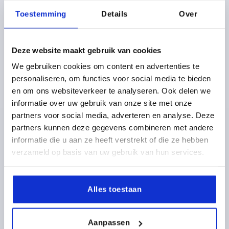
Toestemming
Details
Over
Deze website maakt gebruik van cookies
We gebruiken cookies om content en advertenties te
POIGNÉE CINTRÉE COUDÉ, A=120, L=132, D=M08,
personaliseren, om functies voor social media te bieden
H=126, H1=120, ACIER CHROMÉ BRILLANTE
en om ons websiteverkeer te analyseren. Ook delen we
ENTRAXE DES ALÉSAGES=120
informatie over uw gebruik van onze site met onze
ALÉSAGE DE FIXATION=M8
LONGUEUR=132
partners voor social media, adverteren en analyse. Deze
CAPACITÉ DE CHARGE N =1000
B=47
H=126
S=87
partners kunnen deze gegevens combineren met andere
Référence:
K0207.12008
informatie die u aan ze heeft verstrekt of die ze hebben
verzameld op basis van uw gebruik van hun services.
10,35 €
DÉTAILS
hors TVA 
hors frais d’envoi
Alles toestaan
DÉTAILS DU PRODUIT
Aanpassen