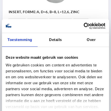
INSERT, FORME:A, D=6, B=8, L=12,6, ZINC
FORME=A
LARGEUR=8
DIAMÈTRE=6
D1=11,8
LONGUEUR=12,6
ÉPAISSEUR DU VANTAIL EN MM=0-1,5
Référence:
K2273.0611
Toestemming
Details
Over
1,54 €
DÉTAILS
hors TVA 
hors frais d’envoi
Deze website maakt gebruik van cookies
We gebruiken cookies om content en advertenties te
K2273
personaliseren, om functies voor social media te bieden
en om ons websiteverkeer te analyseren. Ook delen we
informatie over uw gebruik van onze site met onze
partners voor social media, adverteren en analyse. Deze
partners kunnen deze gegevens combineren met andere
informatie die u aan ze heeft verstrekt of die ze hebben
verzameld op basis van uw gebruik van hun services.
INSERT, FORME:B, D=6,1, B=7,9, L=15, ZINC