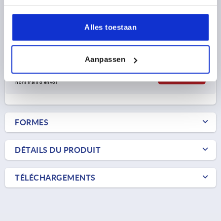
FORME=B
LARGEUR=7,9
DIAMÈTRE=6,1
D1=16
Alles toestaan
LONGUEUR=15
Référence:
K2273.0615
Aanpassen
1,08 €
DÉTAILS
hors TVA 
hors frais d’envoi
FORMES
DÉTAILS DU PRODUIT
TÉLÉCHARGEMENTS