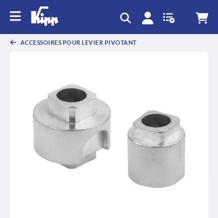
text.skipToContent
text.skipToNavigation
ACCESSOIRES POUR LEVIER PIVOTANT