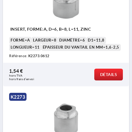
INSERT, FORME:A, D=6, B=8, L=11, ZINC
FORME=A
LARGEUR=8
DIAMÈTRE=6
D1=11,8
LONGUEUR=11
ÉPAISSEUR DU VANTAIL EN MM=1,6-2,5
Référence:
K2273.0612
1,54 €
DÉTAILS
hors TVA 
hors frais d’envoi
K2273