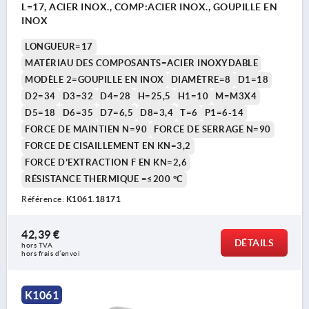
L=17, ACIER INOX., COMP:ACIER INOX., GOUPILLE EN
INOX
LONGUEUR=17
MATÉRIAU DES COMPOSANTS=ACIER INOXYDABLE
MODÈLE 2=GOUPILLE EN INOX
DIAMÈTRE=8
D1=18
D2=34
D3=32
D4=28
H=25,5
H1=10
M=M3X4
D5=18
D6=35
D7=6,5
D8=3,4
T=6
P1=6-14
FORCE DE MAINTIEN N=90
FORCE DE SERRAGE N=90
FORCE DE CISAILLEMENT EN KN=3,2
FORCE D’EXTRACTION F EN KN=2,6
RÉSISTANCE THERMIQUE =≤200 °C
Référence:
K1061.18171
42,39 €
DÉTAILS
hors TVA 
hors frais d’envoi
K1061