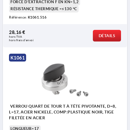
FORCE D’EXTRACTION F EN KN=1,2
1) Option de montage 1
RÉSISTANCE THERMIQUE =≤130 °C
Référence:
K1061.516
2) Option de montage 2
3) Plaque
28,16 €
DÉTAILS
hors TVA 
hors frais d’envoi
K1061
VERROU QUART DE TOUR T À TÊTE PIVOTANTE, D=8,
L=17, ACIER NICKELE, COMP:PLASTIQUE NOIR, TIGE
FILETÉE EN ACIER
LONGUEUR=17