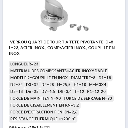
VERROU QUART DE TOUR T À TÊTE PIVOTANTE, D=8,
L=23, ACIER INOX., COMP:ACIER INOX., GOUPILLE EN
INOX
LONGUEUR=23
MATÉRIAU DES COMPOSANTS=ACIER INOXYDABLE
MODÈLE 2=GOUPILLE EN INOX
DIAMÈTRE=8
D1=18
D2=34
D3=32
D4=28
H=25,5
H1=10
M=M3X4
D5=18
D6=35
D7=6,5
D8=3,4
T=12
P1=12-20
FORCE DE MAINTIEN N=90
FORCE DE SERRAGE N=90
FORCE DE CISAILLEMENT EN KN=3,2
FORCE D’EXTRACTION F EN KN=2,6
RÉSISTANCE THERMIQUE =≤200 °C
Référence:
K1061.18231