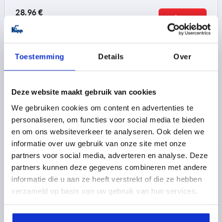
28,96 €
DÉTAILS
hors TVA 
hors frais d’envoi
K1061
Toestemming
Details
Over
Deze website maakt gebruik van cookies
We gebruiken cookies om content en advertenties te
personaliseren, om functies voor social media te bieden
en om ons websiteverkeer te analyseren. Ook delen we
VERROU QUART DE TOUR T À TÊTE PIVOTANTE, D=5,
informatie over uw gebruik van onze site met onze
L=15,5, ACIER INOX., COMP:ACIER INOX., GOUPILLE EN
partners voor social media, adverteren en analyse. Deze
INOX
partners kunnen deze gegevens combineren met andere
LONGUEUR=15,5
informatie die u aan ze heeft verstrekt of die ze hebben
MATÉRIAU DES COMPOSANTS=ACIER INOXYDABLE
verzameld op basis van uw gebruik van hun services.
MODÈLE 2=GOUPILLE EN INOX
DIAMÈTRE=5
D1=14
D2=25
D3=20
D4=21
H=19
H1=6,5
M=M2X3