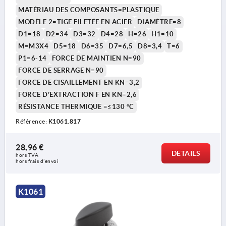
MATÉRIAU DES COMPOSANTS=PLASTIQUE
MODÈLE 2=TIGE FILETÉE EN ACIER
DIAMÈTRE=8
D1=18
D2=34
D3=32
D4=28
H=26
H1=10
M=M3X4
D5=18
D6=35
D7=6,5
D8=3,4
T=6
P1=6-14
FORCE DE MAINTIEN N=90
FORCE DE SERRAGE N=90
FORCE DE CISAILLEMENT EN KN=3,2
FORCE D’EXTRACTION F EN KN=2,6
RÉSISTANCE THERMIQUE =≤130 °C
Référence:
K1061.817
28,96 €
DÉTAILS
hors TVA 
hors frais d’envoi
K1061