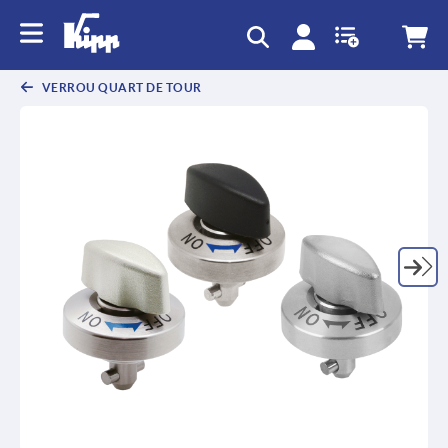
text.skipToContent
text.skipToNavigation
VERROU QUART DE TOUR