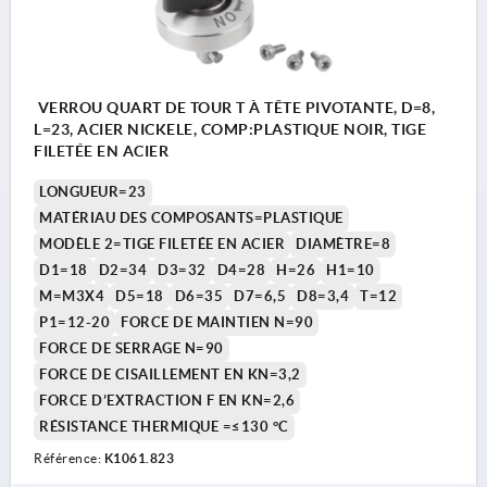
VERROU QUART DE TOUR T À TÊTE PIVOTANTE, D=8,
L=23, ACIER NICKELE, COMP:PLASTIQUE NOIR, TIGE
FILETÉE EN ACIER
LONGUEUR=23
MATÉRIAU DES COMPOSANTS=PLASTIQUE
MODÈLE 2=TIGE FILETÉE EN ACIER
DIAMÈTRE=8
D1=18
D2=34
D3=32
D4=28
H=26
H1=10
M=M3X4
D5=18
D6=35
D7=6,5
D8=3,4
T=12
P1=12-20
FORCE DE MAINTIEN N=90
FORCE DE SERRAGE N=90
FORCE DE CISAILLEMENT EN KN=3,2
FORCE D’EXTRACTION F EN KN=2,6
RÉSISTANCE THERMIQUE =≤130 °C
Référence:
K1061.823