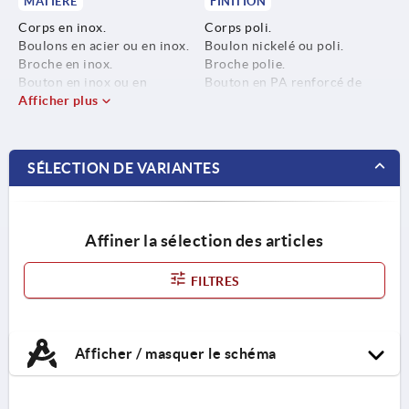
MATIÈRE
FINITION
Corps en inox.
Corps poli.
Boulons en acier ou en inox.
Boulon nickelé ou poli.
Broche en inox.
Broche polie.
Bouton en inox ou en
Bouton en PA renforcé de
thermoplastique PA
Afficher plus
fibre de verre, noir.
(polyamide).
Bouton en inox, poli.
SÉLECTION DE VARIANTES
Affiner la sélection des articles
FILTRES
Afficher / masquer le schéma