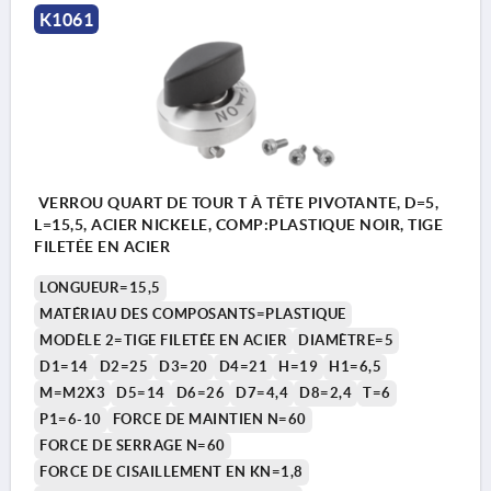
K1061
VERROU QUART DE TOUR T À TÊTE PIVOTANTE, D=5,
L=15,5, ACIER NICKELE, COMP:PLASTIQUE NOIR, TIGE
FILETÉE EN ACIER
LONGUEUR=15,5
MATÉRIAU DES COMPOSANTS=PLASTIQUE
MODÈLE 2=TIGE FILETÉE EN ACIER
DIAMÈTRE=5
D1=14
D2=25
D3=20
D4=21
H=19
H1=6,5
M=M2X3
D5=14
D6=26
D7=4,4
D8=2,4
T=6
P1=6-10
FORCE DE MAINTIEN N=60
FORCE DE SERRAGE N=60
FORCE DE CISAILLEMENT EN KN=1,8