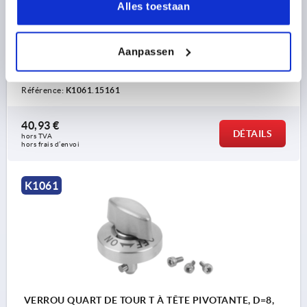
D5=14
D6=26
D7=4,4
D8=2,4
T=6
P1=6-10
Alles toestaan
FORCE DE MAINTIEN N=60
FORCE DE SERRAGE N=60
FORCE DE CISAILLEMENT EN KN=1,8
Aanpassen
FORCE D’EXTRACTION F EN KN=1,2
RÉSISTANCE THERMIQUE =≤200 °C
Référence:
K1061.15161
40,93 €
DÉTAILS
hors TVA 
hors frais d’envoi
K1061
VERROU QUART DE TOUR T À TÊTE PIVOTANTE, D=8,