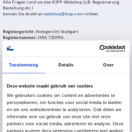
Alle Fragen rund um den KIPP-Webshop (z.B. Registrierung,
Bestellung etc.)
können Sie direkt an
webshop@kipp.com
richten.
Registergericht:
Amtsgericht Stuttgart
Registernummer:
HRA 720996
Vertreten durch die geschäftsführende Gesellschafterin:
Kipp GmbH, Sitz: Sulz am Neckar, Amtsgericht Stuttgart, HRB
722234 (persönlich haftend)
Toestemming
Details
Over
Diese vertreten durch die Geschäftsführer:
Heinrich Kipp,
Alexander Kruppa, Marcus Schneck
Deze website maakt gebruik van cookies
Ust-Id-Nr.
DE 253564707
We gebruiken cookies om content en advertenties te
personaliseren, om functies voor social media te bieden
en om ons websiteverkeer te analyseren. Ook delen we
Nutzungsvorbehalt zu Text und Data Mining
informatie over uw gebruik van onze site met onze
In unserem Internetangebot unter www.kippwerk.de ist Text-
partners voor social media, adverteren en analyse. Deze
und-Data-Mining im Rahmen des § 60d UrhG nach deutschem
partners kunnen deze gegevens combineren met andere