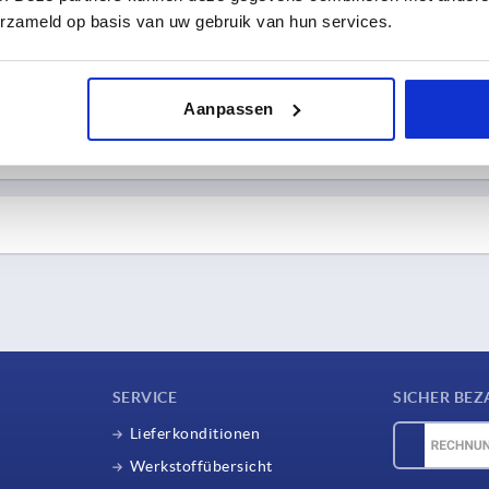
erzameld op basis van uw gebruik van hun services.
d und weitere Informationen zum Express Versand.
Lieferung EXPRESS
Aanpassen
Bestellung
Mo-Do bis 16:30 Uhr
Fr bis 13:30 Uhr
Alle lagerhaltigen Waren.
Gesicherter erhalt der Ware innerhalb von 1-2
Arbeitstagen.
gsdatum gewähren wir 2% Skonto vom Rechnungsendbetrag.
sformat ZUGFeRD (PDF mit XML-Daten).
SERVICE
SICHER BEZ
Lieferkonditionen
Werkstoffübersicht