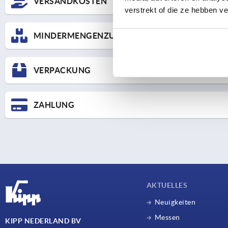
VERSANDKOSTEN
verstrekt of die ze hebben v
Hier finden Sie die Preisstaffel für den UPS Standard Versan
MINDERMENGENZUSCHLÄGE
Lieferung STANDARD
VERSANDKOSTEN
Bei Kleinaufträgen erheben wir einen Mindermengenzuschlag:
Bestellung
VERPACKUNG
Mo-Do bis 16:00 Uhr
Bei Warenwert unter € 25,- Kostenbeitrag € 15,-
Fr bis 11:00 Uhr
Bei Warenwert unter € 50,- Kostenbeitrag € 8,-
ZAHLUNG
Alle lagerhaltigen Waren.
Versand am selben Tag.
Bei Zahlungseingang innerhalb von 10 Tagen nach Rechnun
Kreditkarte (Mastercard und Visa)
Unsere Fakturierung erfolgt standardmäßig im E-Rechnung
AKTUELLES
Neuigkeiten
Messen
KIPP NEDERLAND BV