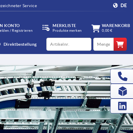
DE
zeichneter Service
IN KONTO
MERKLISTE
WARENKORB
lden / Registrieren
Produkte merken
0,00 €
productCode
qty
Direktbestellung