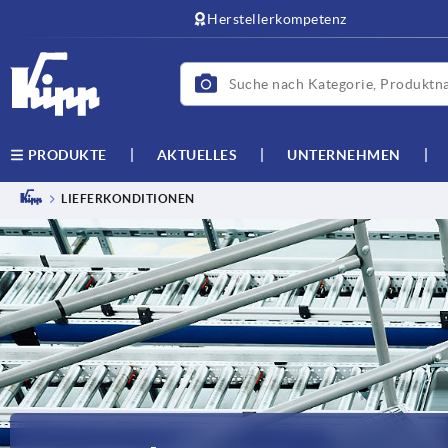
text.skipToContent
text.skipToNavigation
Herstellerkompetenz
AKTUELLES
UNTERNEHMEN
PRODUKTE
LIEFERKONDITIONEN