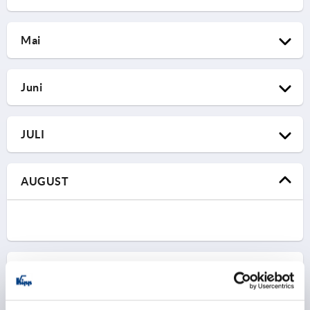
MetalTech
Mai
03.02.2026 – 05.02.2026
Nadarzyn, Polen | Stand D1.20
MD&M West
KIPP Polen
Juni
02.03.2026 – 06.03.2026
Anaheim, USA | Stand 4139
BIEMH
KIPP INC
JULI
08.04.2026 – 08.04.2026
Weiter zur Messe
Bilbao, Spanien | Stand 1 A-12
Metalworking & Manufacturing
KIPP Spanien
AUGUST
07.05.2026 – 13.05.2026
Weiter zur Messe
Langley, Kanada
Components
KIPP Kanada
16.06.2026 – 18.06.2026
Weiter zur Messe
Düsseldorf, Deutschland | Halle 18a | Stand F01
Fabtech
KIPP Deutschland
SEPTEMBER
Weiter zur Messe
Toronto, Kanada