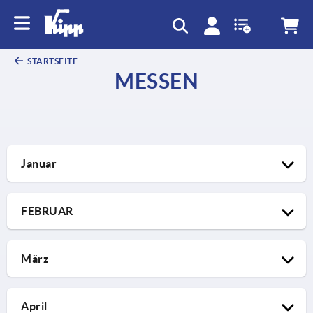
text.skipToContent
text.skipToNavigation
STARTSEITE
MESSEN
Januar
FEBRUAR
März
April
20.01.2026 – 22.01.2026