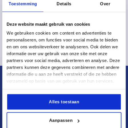
KIPP Kanada
OKTOBER
Toestemming
Details
Over
Weiter zur Messe
NOVEMBER
04.03.2026 – 06.03.2026
Deze website maakt gebruik van cookies
Weiter zur Messe
MECSPE
We gebruiken cookies om content en advertenties te
personaliseren, om functies voor social media te bieden
DEZEMBER
13.04.2026 – 17.04.2026
14.09.2026 – 19.09.2026
en om ons websiteverkeer te analyseren. Ook delen we
Bologna, Italien | Halle 30 | Stand E06
SIMTOS
IMTS
informatie over uw gebruik van onze site met onze
KIPP Italien
partners voor social media, adverteren en analyse. Deze
18.05.2026 – 21.05.2026
06.10.2026 – 08.10.2026
Gyeonggido, Südkorea | Halle 5 | Stand 05C 270
Chicago, USA
partners kunnen deze gegevens combineren met andere
Mach-Tech
Fruit attraction
informatie die u aan ze heeft verstrekt of die ze hebben
KIPP Korea
KIPP INC
verzameld op basis van uw gebruik van hun services.
17.06.2026 – 17.06.2026
03.11.2026 – 05.11.2026
Weiter zur Messe
Budapest, Ungarn
Madrid, Spanien
Techevent
Warsaw Industry Week
KIPP Österreich
KIPP Spanien
KIPP NEDERLAND BV
Alles toestaan
Willem Dreeslaan 251
Weiter zur Messe
Weiter zur Messe
Assen, Niederlande
Nadarzyn, Polen
2729 NE Zoetermeer
KIPP Niederlande
KIPP Polen
Aanpassen
Zentrale
Weiter zur Messe
Weiter zur Messe