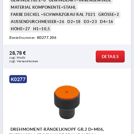
GEWINDETIEFE=6
GEWINDEART=INNENGEWINDE
MATERIAL KOMPONENTE=STAHL
FARBE DECKEL =SCHWARZGRAU RAL 7021
GRÖSSE=2
AUSSENDURCHMESSER=26
D2=18
D3=23
D4=16
HÖHE=27
H1=10,5
Bestellnummer:
K0277.206
28,78 €
DETAILS
zzgl. MwSt. 
zzgl. Versandkosten
K0277
DREHMOMENT-RÄNDELKNOPF GR.2 D=M06,