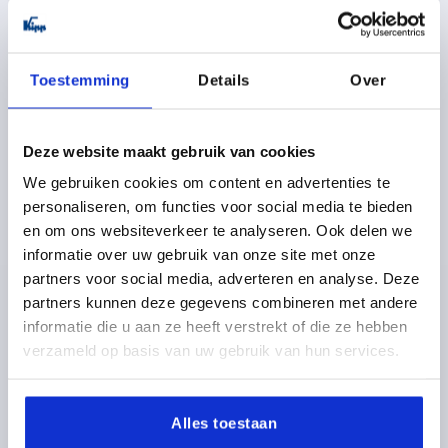
K0277
Toestemming
Details
Over
Deze website maakt gebruik van cookies
DREHMOMENT-RÄNDELKNOPF GR.2 D=M05,
We gebruiken cookies om content en advertenties te
THERMOPLAST SCHWARZGRAU RAL7021,
personaliseren, om functies voor social media te bieden
KOMP:STAHL, DECKEL:ROT RAL3020
en om ons websiteverkeer te analyseren. Ook delen we
informatie over uw gebruik van onze site met onze
DREHMOMENT NM =0,1 - 0,3
GEWINDE=M5
partners voor social media, adverteren en analyse. Deze
GEWINDETIEFE=5
GEWINDEART=INNENGEWINDE
partners kunnen deze gegevens combineren met andere
MATERIAL KOMPONENTE=STAHL
informatie die u aan ze heeft verstrekt of die ze hebben
FARBE DECKEL =VERKEHRSROT RAL 3020
GRÖSSE=2
verzameld op basis van uw gebruik van hun services.
AUSSENDURCHMESSER=26
D2=18
D3=23
D4=16
HÖHE=27
H1=10,5
Bestellnummer:
K0277.2056
Alles toestaan