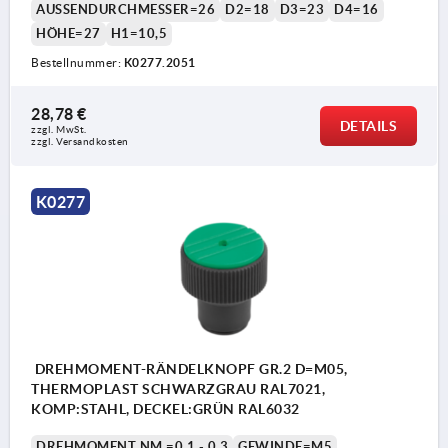
AUSSENDURCHMESSER=26
D2=18
D3=23
D4=16
HÖHE=27
H1=10,5
Bestellnummer:
K0277.2051
28,78 €
DETAILS
zzgl. MwSt. 
zzgl. Versandkosten
K0277
DREHMOMENT-RÄNDELKNOPF GR.2 D=M05,
THERMOPLAST SCHWARZGRAU RAL7021,
KOMP:STAHL, DECKEL:GRÜN RAL6032
DREHMOMENT NM =0,1 - 0,3
GEWINDE=M5