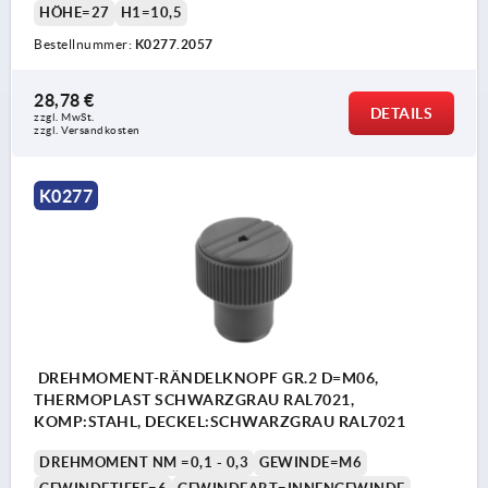
HÖHE=27
H1=10,5
Bestellnummer:
K0277.2057
28,78 €
DETAILS
zzgl. MwSt. 
zzgl. Versandkosten
K0277
DREHMOMENT-RÄNDELKNOPF GR.2 D=M06,
THERMOPLAST SCHWARZGRAU RAL7021,
KOMP:STAHL, DECKEL:SCHWARZGRAU RAL7021
DREHMOMENT NM =0,1 - 0,3
GEWINDE=M6