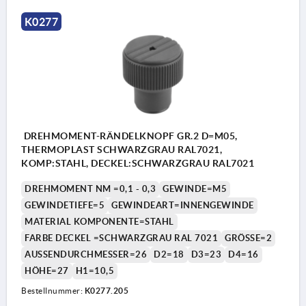
K0277
DREHMOMENT-RÄNDELKNOPF GR.2 D=M05,
THERMOPLAST SCHWARZGRAU RAL7021,
KOMP:STAHL, DECKEL:SCHWARZGRAU RAL7021
DREHMOMENT NM =0,1 - 0,3
GEWINDE=M5
GEWINDETIEFE=5
GEWINDEART=INNENGEWINDE
MATERIAL KOMPONENTE=STAHL
FARBE DECKEL =SCHWARZGRAU RAL 7021
GRÖSSE=2
AUSSENDURCHMESSER=26
D2=18
D3=23
D4=16
HÖHE=27
H1=10,5
Bestellnummer:
K0277.205
1) Stellschraube zum Einstellen des