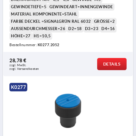
GEWINDETIEFE=5
GEWINDEART=INNENGEWINDE
MATERIAL KOMPONENTE=STAHL
FARBE DECKEL =SIGNALGRÜN RAL 6032
GRÖSSE=2
AUSSENDURCHMESSER=26
D2=18
D3=23
D4=16
HÖHE=27
H1=10,5
Bestellnummer:
K0277.2052
28,78 €
DETAILS
zzgl. MwSt. 
zzgl. Versandkosten
K0277