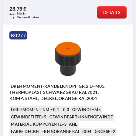
Drehmoments
28,78 €
DETAILS
zzgl. MwSt. 
zzgl. Versandkosten
K0277
DREHMOMENT-RÄNDELKNOPF GR.2 D=M05,
THERMOPLAST SCHWARZGRAU RAL7021,
KOMP:STAHL, DECKEL:ORANGE RAL2004
DREHMOMENT NM =0,1 - 0,3
GEWINDE=M5
GEWINDETIEFE=5
GEWINDEART=INNENGEWINDE
MATERIAL KOMPONENTE=STAHL
FARBE DECKEL =REINORANGE RAL 2004
GRÖSSE=2