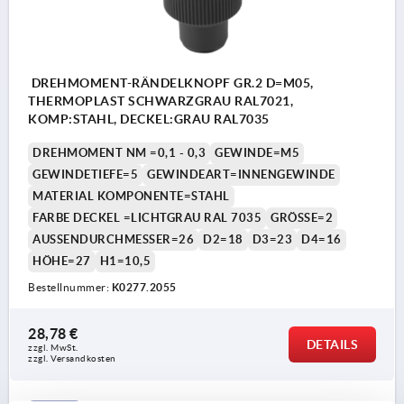
DREHMOMENT-RÄNDELKNOPF GR.2 D=M05,
THERMOPLAST SCHWARZGRAU RAL7021,
KOMP:STAHL, DECKEL:GRAU RAL7035
DREHMOMENT NM =0,1 - 0,3
GEWINDE=M5
GEWINDETIEFE=5
GEWINDEART=INNENGEWINDE
MATERIAL KOMPONENTE=STAHL
FARBE DECKEL =LICHTGRAU RAL 7035
GRÖSSE=2
AUSSENDURCHMESSER=26
D2=18
D3=23
D4=16
HÖHE=27
H1=10,5
Bestellnummer:
K0277.2055
28,78 €
DETAILS
zzgl. MwSt. 
zzgl. Versandkosten