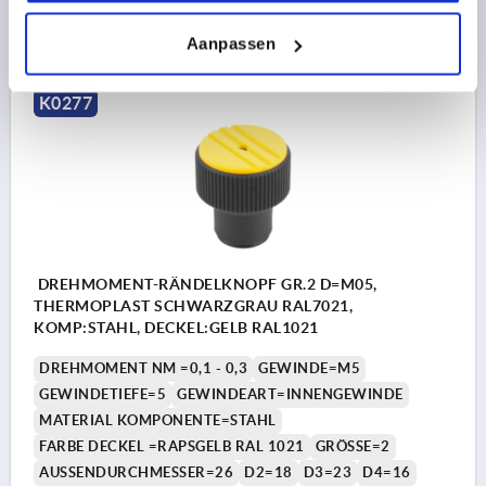
28,78 €
DETAILS
zzgl. MwSt. 
zzgl. Versandkosten
Aanpassen
K0277
DREHMOMENT-RÄNDELKNOPF GR.2 D=M05,
THERMOPLAST SCHWARZGRAU RAL7021,
KOMP:STAHL, DECKEL:GELB RAL1021
DREHMOMENT NM =0,1 - 0,3
GEWINDE=M5
GEWINDETIEFE=5
GEWINDEART=INNENGEWINDE
MATERIAL KOMPONENTE=STAHL
FARBE DECKEL =RAPSGELB RAL 1021
GRÖSSE=2
AUSSENDURCHMESSER=26
D2=18
D3=23
D4=16