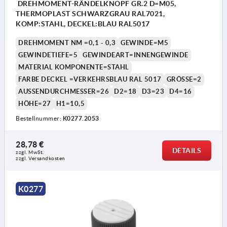
DREHMOMENT-RÄNDELKNOPF GR.2 D=M05,
THERMOPLAST SCHWARZGRAU RAL7021,
KOMP:STAHL, DECKEL:BLAU RAL5017
DREHMOMENT NM =0,1 - 0,3
GEWINDE=M5
GEWINDETIEFE=5
GEWINDEART=INNENGEWINDE
MATERIAL KOMPONENTE=STAHL
FARBE DECKEL =VERKEHRSBLAU RAL 5017
GRÖSSE=2
AUSSENDURCHMESSER=26
D2=18
D3=23
D4=16
HÖHE=27
H1=10,5
Bestellnummer:
K0277.2053
28,78 €
DETAILS
zzgl. MwSt. 
zzgl. Versandkosten
K0277