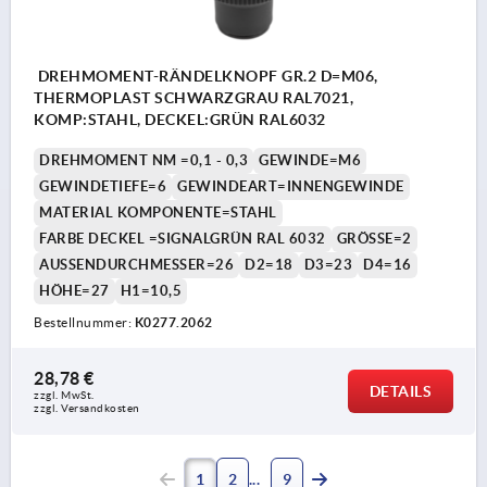
DREHMOMENT-RÄNDELKNOPF GR.2 D=M06,
THERMOPLAST SCHWARZGRAU RAL7021,
KOMP:STAHL, DECKEL:GRÜN RAL6032
DREHMOMENT NM =0,1 - 0,3
GEWINDE=M6
GEWINDETIEFE=6
GEWINDEART=INNENGEWINDE
MATERIAL KOMPONENTE=STAHL
FARBE DECKEL =SIGNALGRÜN RAL 6032
GRÖSSE=2
AUSSENDURCHMESSER=26
D2=18
D3=23
D4=16
HÖHE=27
H1=10,5
Bestellnummer:
K0277.2062
28,78 €
DETAILS
zzgl. MwSt. 
zzgl. Versandkosten
1
2
9