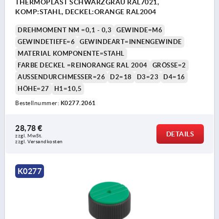
THERMOPLAST SCHWARZGRAU RAL7021,
KOMP:STAHL, DECKEL:ORANGE RAL2004
DREHMOMENT NM =0,1 - 0,3
GEWINDE=M6
GEWINDETIEFE=6
GEWINDEART=INNENGEWINDE
MATERIAL KOMPONENTE=STAHL
FARBE DECKEL =REINORANGE RAL 2004
GRÖSSE=2
AUSSENDURCHMESSER=26
D2=18
D3=23
D4=16
HÖHE=27
H1=10,5
Bestellnummer:
K0277.2061
28,78 €
DETAILS
zzgl. MwSt. 
zzgl. Versandkosten
K0277