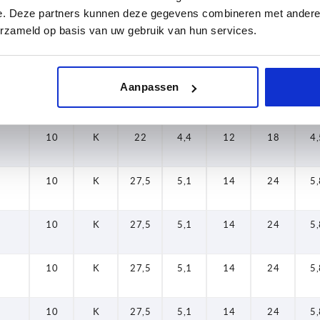
10
K
22
4,4
12
18
4,
e. Deze partners kunnen deze gegevens combineren met andere i
erzameld op basis van uw gebruik van hun services.
10
K
22
4,4
12
18
4,
Aanpassen
10
K
22
4,4
12
18
4,
10
K
22
4,4
12
18
4,
10
K
27,5
5,1
14
24
5,
10
K
27,5
5,1
14
24
5,
10
K
27,5
5,1
14
24
5,
10
K
27,5
5,1
14
24
5,