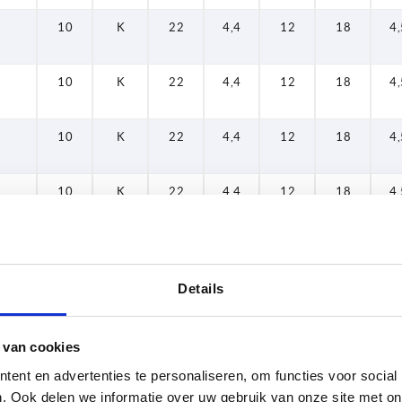
10
K
22
4,4
12
18
4,
10
K
22
4,4
12
18
4,
10
K
22
4,4
12
18
4,
10
K
22
4,4
12
18
4,
10
K
22
4,4
12
18
4,
Details
10
K
22
4,4
12
18
4,
 van cookies
10
K
22
4,4
12
18
4,
ent en advertenties te personaliseren, om functies voor social
. Ook delen we informatie over uw gebruik van onze site met on