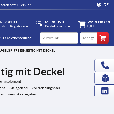
DE
zeichneter Service
IN KONTO
MERKLISTE
WARENKORB
lden / Registrieren
Produkte merken
0,00 €
productCode
qty
Direktbestellung
ÜGELGRIFFE EINSEITIG MIT DECKEL
itig mit Deckel
gungselement
bau, Anlagenbau, Vorrichtungsbau
Maschinen, Aggregaten