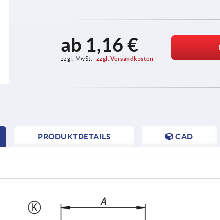
ab
1,16 €
zzgl. MwSt. 
zzgl. Versandkosten
PRODUKTDETAILS
CAD