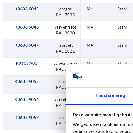
K0608.9045
lichtgrau
M4
Stahl
RAL 7035
K0608.9046
verkehrsrot
M4
Stahl
RAL 3020
K0608.9047
rapsgelb
M4
Stahl
RAL 1021
K0608.905
schwarzgrau
M5
Stahl
RAL 7021
K0608.9055
lichtgrau
M5
Stahl
RAL 7035
Toestemming
K0608.9056
verkehrsrot
M5
Stahl
RAL 3020
Deze website maakt gebruik
K0608.9057
rapsgelb
M5
Stahl
RAL 1021
We gebruiken cookies om cont
websiteverkeer te analyseren