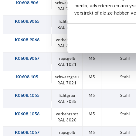
K0608.906
schwarzgrau
M6
Stahl
media, adverteren en analys
RAL 7021
verstrekt of die ze hebben v
K0608.9065
lichtgrau
M6
Stahl
RAL 7035
K0608.9066
verkehrsrot
M6
Stahl
RAL 3020
K0608.9067
rapsgelb
M6
Stahl
RAL 1021
K0608.105
schwarzgrau
M5
Stahl
RAL 7021
K0608.1055
lichtgrau
M5
Stahl
RAL 7035
K0608.1056
verkehrsrot
M5
Stahl
RAL 3020
K0608.1057
rapsgelb
M5
Stahl