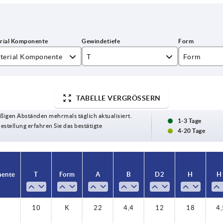
terial Komponente
T
Form
elstahl
10
K
hl
14
TABELLE VERGRÖSSERN
ßigen Abständen mehrmals täglich aktualisiert.
1-3 Tage
Bestellung erfahren Sie das bestätigte
4-20 Tage
nente
T
Form
A
B
D2
H
H
10
K
22
4,4
12
18
4,