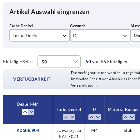
Artikel Auswahl eingrenzen
Farbe Deckel
D
Ma
lichtgrau RAL 7035
M4
Ed
rapsgelb RAL 1021
M5
Sta
Einträge/Seite
50
von 56 Einträgen
Die Verfügbarkeiten werden in regelmä
schwarzgrau RAL 7021
M6
VERFÜGBARKEIT
Im finalen Schritt vor Abschluss Ihrer 
Versanddatum.
verkehrsrot RAL 3020
M8
M10
Bestell-Nr.
Farbe Deckel
D
Material Kompo
K0608.904
schwarzgrau
M4
Stahl
RAL 7021