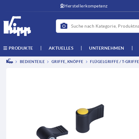
text.skipToContent
text.skipToNavigation
Herstellerkompetenz
AKTUELLES
UNTERNEHMEN
PRODUKTE
BEDIENTEILE
GRIFFE, KNÖPFE
FLÜGELGRIFFE / T-GRIFF