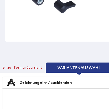
zur Formenübersicht
VARIANTENAUSWAHL
CURRENT
CURRENT
TAB:
TAB:
Zeichnung ein- / ausblenden