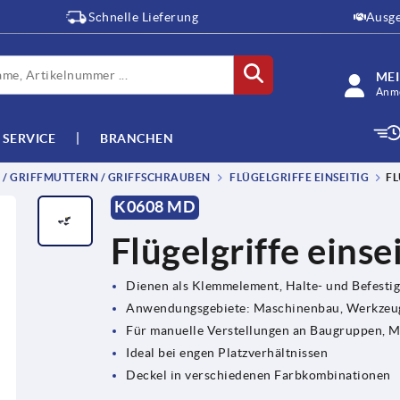
Schnelle Lieferung
Ausge
ME
Anme
SERVICE
BRANCHEN
E / GRIFFMUTTERN / GRIFFSCHRAUBEN
FLÜGELGRIFFE EINSEITIG
FL
K0608 MD
Flügelgriffe einse
Dienen als Klemmelement, Halte- und Befesti
Anwendungsgebiete: Maschinenbau, Werkzeug
Für manuelle Verstellungen an Baugruppen, 
Ideal bei engen Platzverhältnissen
Deckel in verschiedenen Farbkombinationen