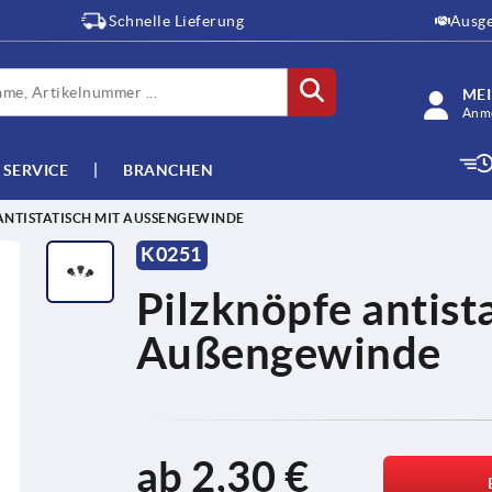
Schnelle Lieferung
Ausge
ME
Anme
SERVICE
BRANCHEN
ANTISTATISCH MIT AUSSENGEWINDE
K0251
Pilzknöpfe antist
Außengewinde
ab
2,30 €