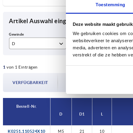
Toestemming
Artikel Auswahl eingrenzen
Deze website maakt gebruik
We gebruiken cookies om cont
websiteverkeer te analyseren
D
D1
L
media, adverteren en analys
verstrekt of die ze hebben v
M5
21
10
1
von 1 Einträgen
Die Verfügbarkeiten werden in regelmä
VERFÜGBARKEIT
Im finalen Schritt vor Abschluss Ihrer 
Versanddatum.
Bestell-Nr.
D
D1
L
K0251.110524X10
M5
21
10