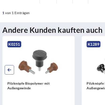
1
von 1 Einträgen
Andere Kunden kauften auch
K1289
K0250
Pilzknöpfe Duroplast mit
Pilzknöpfe
Außengewinde und rundem Kopf
Edelstahl 