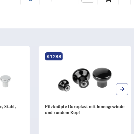
K1287
Innengewinde
Pilzknöpfe Duroplast mit
Außengewinde