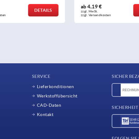
ab
1,20 €
DETAILS
zzgl. MwSt. 
osten
zzgl. Versandkosten
SERVICE
SICHER BEZ
Lieferkonditionen
Werkstoffübersicht
CAD-Daten
SICHERHEIT
Kontakt
FOLGEN SIE