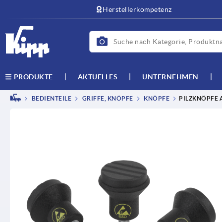
text.skipToContent
text.skipToNavigation
Herstellerkompetenz
AKTUELLES
UNTERNEHMEN
PRODUKTE
BEDIENTEILE
GRIFFE, KNÖPFE
KNÖPFE
PILZKNÖPFE 