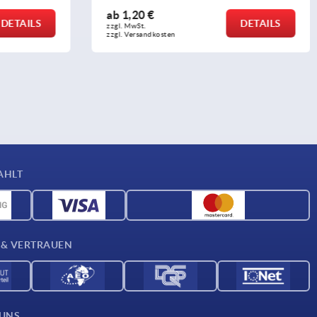
ab
1,51 €
DETAILS
DETAILS
zzgl. MwSt. 
zzgl. Versandkosten
AHLT
 & VERTRAUEN
 UNS