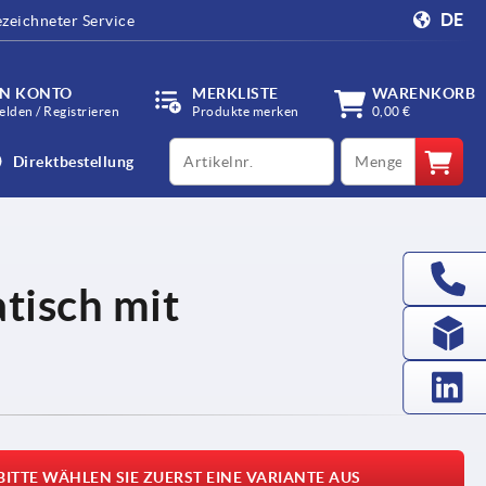
DE
zeichneter Service
IN KONTO
MERKLISTE
WARENKORB
lden / Registrieren
Produkte merken
0,00 €
productCode
qty
Direktbestellung
atisch mit
BITTE WÄHLEN SIE ZUERST EINE VARIANTE AUS