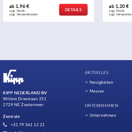
ab
1,20 €
ab
4,19 €
DETAILS
zzgl. MwSt. 
zzgl. MwSt. 
zzgl. Versandkosten
zzgl. Versandk
AKTUELLES
Neuigkeiten
Messen
KIPP NEDERLAND BV
Willem Dreeslaan 251
2729 NE Zoetermeer
UNTERNEHMEN
Unternehmen
Zentrale
+31 79 361 12 21