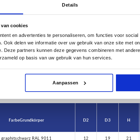
Details
 van cookies
ent en advertenties te personaliseren, om functies voor social
. Ook delen we informatie over uw gebruik van onze site met on
Farbe Grundkörper
D2
e. Deze partners kunnen deze gegevens combineren met andere i
erzameld op basis van uw gebruik van hun services.
graphitschwarz RAL 9011
12
TABELLE VERGRÖSSERN
ßigen Abständen mehrmals täglich aktualisiert.
Aanpassen
1-3 Tage
Bestellung erfahren Sie das bestätigte
4-20 Tage
Farbe Grundkörper
D2
D3
H
graphitschwarz RAL 9011
12
19
21