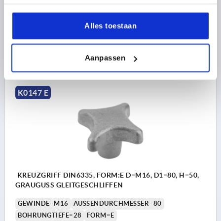
D2=20
HÖHE=40
H3=25
T1=25
Bestellnummer:
K0147.512
Alles toestaan
3,93 €
DETAILS
Aanpassen
zzgl. MwSt. 
zzgl. Versandkosten
K0147 E
KREUZGRIFF DIN6335, FORM:E D=M16, D1=80, H=50,
GRAUGUSS GLEITGESCHLIFFEN
GEWINDE=M16
AUSSENDURCHMESSER=80
BOHRUNGTIEFE=28
FORM=E