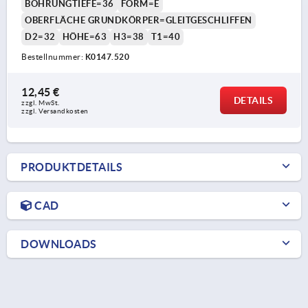
BOHRUNGTIEFE=36
FORM=E
OBERFLÄCHE GRUNDKÖRPER=GLEITGESCHLIFFEN
D2=32
HÖHE=63
H3=38
T1=40
Bestellnummer:
K0147.520
12,45 €
DETAILS
zzgl. MwSt. 
zzgl. Versandkosten
PRODUKTDETAILS
CAD
DOWNLOADS