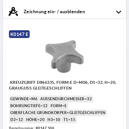
Zeichnung ein- / ausblenden
K0147 E
KREUZGRIFF DIN6335, FORM:E D=M06, D1=32, H=20,
GRAUGUSS GLEITGESCHLIFFEN
GEWINDE=M6
AUSSENDURCHMESSER=32
BOHRUNGTIEFE=12
FORM=E
OBERFLÄCHE GRUNDKÖRPER=GLEITGESCHLIFFEN
D2=12
HÖHE=20
H3=10
T1=15
Bestellnummer:
K0147.506