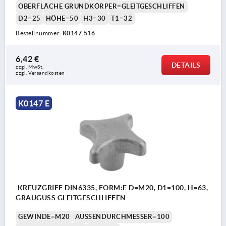
OBERFLÄCHE GRUNDKÖRPER=GLEITGESCHLIFFEN
D2=25
HÖHE=50
H3=30
T1=32
Bestellnummer:
K0147.516
6,42 €
DETAILS
zzgl. MwSt. 
zzgl. Versandkosten
K0147 E
KREUZGRIFF DIN6335, FORM:E D=M20, D1=100, H=63,
GRAUGUSS GLEITGESCHLIFFEN
GEWINDE=M20
AUSSENDURCHMESSER=100