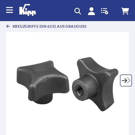
text.skipToContent
text.skipToNavigation
KREUZGRIFFE DIN 6335 AUS GRAUGUSS