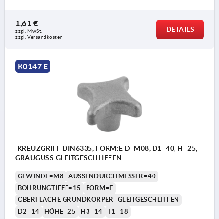
1,61 €
DETAILS
zzgl. MwSt. 
zzgl. Versandkosten
K0147 E
KREUZGRIFF DIN6335, FORM:E D=M08, D1=40, H=25,
GRAUGUSS GLEITGESCHLIFFEN
GEWINDE=M8
AUSSENDURCHMESSER=40
BOHRUNGTIEFE=15
FORM=E
OBERFLÄCHE GRUNDKÖRPER=GLEITGESCHLIFFEN
D2=14
HÖHE=25
H3=14
T1=18