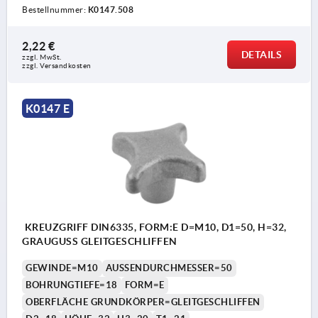
Bestellnummer:
K0147.508
2,22 €
DETAILS
zzgl. MwSt. 
zzgl. Versandkosten
K0147 E
KREUZGRIFF DIN6335, FORM:E D=M10, D1=50, H=32,
GRAUGUSS GLEITGESCHLIFFEN
GEWINDE=M10
AUSSENDURCHMESSER=50
BOHRUNGTIEFE=18
FORM=E
OBERFLÄCHE GRUNDKÖRPER=GLEITGESCHLIFFEN