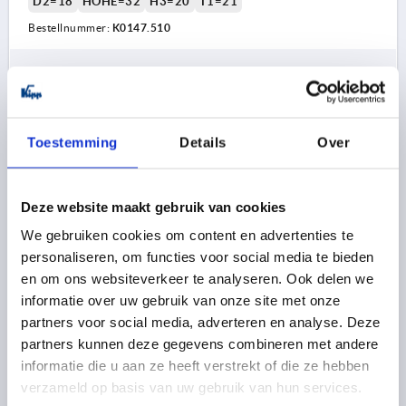
D2=18
HÖHE=32
H3=20
T1=21
Bestellnummer:
K0147.510
2,91 €
DETAILS
zzgl. MwSt. 
zzgl. Versandkosten
Toestemming
Details
Over
K0147 E
Deze website maakt gebruik van cookies
We gebruiken cookies om content en advertenties te
personaliseren, om functies voor social media te bieden
en om ons websiteverkeer te analyseren. Ook delen we
informatie over uw gebruik van onze site met onze
KREUZGRIFF DIN6335, FORM:E D=M12, D1=63, H=40,
partners voor social media, adverteren en analyse. Deze
GRAUGUSS GLEITGESCHLIFFEN
partners kunnen deze gegevens combineren met andere
GEWINDE=M12
AUSSENDURCHMESSER=63
informatie die u aan ze heeft verstrekt of die ze hebben
BOHRUNGTIEFE=22
FORM=E
verzameld op basis van uw gebruik van hun services.
OBERFLÄCHE GRUNDKÖRPER=GLEITGESCHLIFFEN