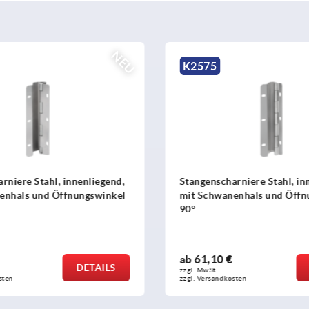
NEU
K0154
harniere Stahl, innenliegend,
Sterngriffe ähnlich DIN 63
anenhals und Öffnungswinkel
Edelstahl
 €
ab
0,90 €
DETAILS
zzgl. MwSt. 
dkosten
zzgl. Versandkosten