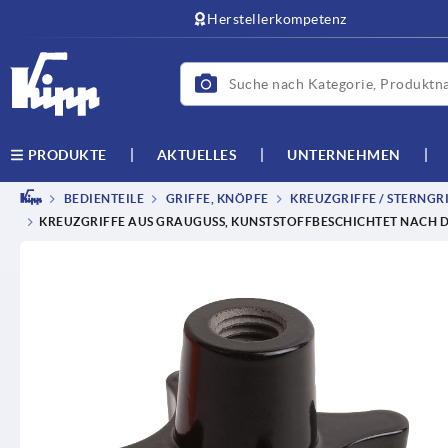
text.skipToContent
text.skipToNavigation
Herstellerkompetenz
AKTUELLES
UNTERNEHMEN
PRODUKTE
BEDIENTEILE
GRIFFE, KNÖPFE
KREUZGRIFFE / STERNGRI
KREUZGRIFFE AUS GRAUGUSS, KUNSTSTOFFBESCHICHTET NACH D