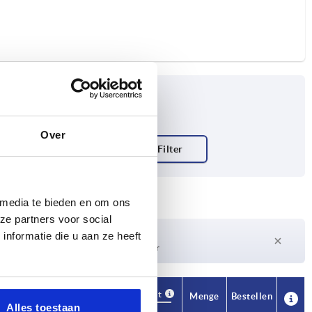
Over
 media te bieden en om ons
ze partners voor social
Lieferzeit auf Anfrage
nformatie die u aan ze heeft
Derzeit nicht auf Lager
Verfügbarkeit
CAD
Menge
Bestellen
Alles toestaan
H3
Preis