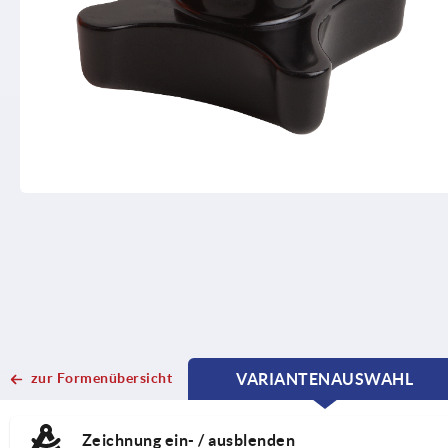
zur Formenübersicht
VARIANTENAUSWAHL
CURRENT
CURRENT
TAB:
TAB:
Zeichnung ein- / ausblenden