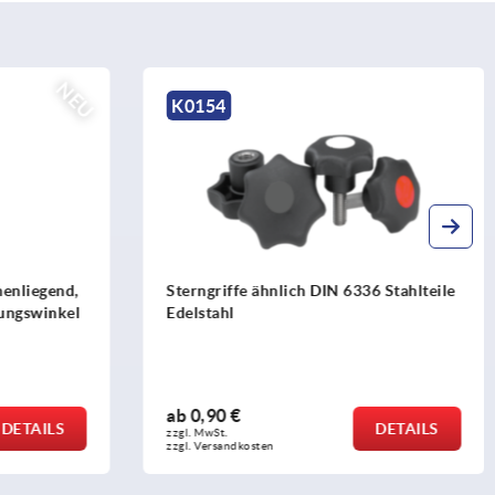
K1020
36 Stahlteile
Dreisterngriffe
ab
4,50 €
DETAILS
DETAILS
zzgl. MwSt. 
zzgl. Versandkosten