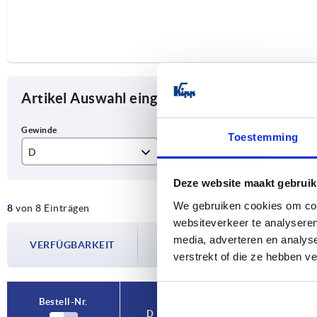
Artikel Auswahl eingrenzen
Toestemming
D
Farbe Grundkörper
D1
M8
orange
40
Deze website maakt gebruik
We gebruiken cookies om cont
8
von 8 Einträgen
M10
schwarz
50
websiteverkeer te analyseren
Die Verfügbarkeiten werden in regelmä
M12
63
media, adverteren en analys
VERFÜGBARKEIT
Im finalen Schritt vor Abschluss Ihrer 
verstrekt of die ze hebben v
Versanddatum.
M16
80
Bestell-Nr.
D
Farbe Grundkörper