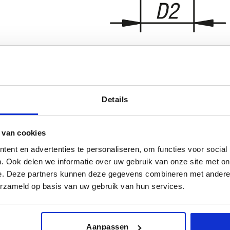
Details
T
Form
15
E
 van cookies
ent en advertenties te personaliseren, om functies voor social
TABELLE VERGRÖSSERN
18
. Ook delen we informatie over uw gebruik van onze site met on
ßigen Abständen mehrmals täglich aktualisiert.
22
1-3 Tage
e. Deze partners kunnen deze gegevens combineren met andere i
Bestellung erfahren Sie das bestätigte
4-20 Tage
erzameld op basis van uw gebruik van hun services.
28
Aanpassen
D1
T
Form
D2
H