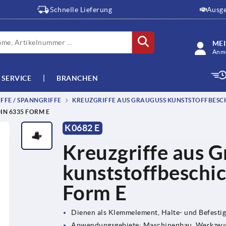
Schnelle Lieferung
Ausge
ME
Anme
SERVICE
BRANCHEN
FFE / SPANNGRIFFE
KREUZGRIFFE AUS GRAUGUSS KUNSTSTOFFBESCH
IN 6335 FORM E
K0682 E
Kreuzgriffe aus G
kunststoffbeschi
Form E
Dienen als Klemmelement, Halte- und Befesti
Anwendungsgebiete: Maschinenbau, Werkzeug