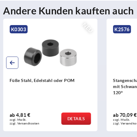
Andere Kunden kauften auch
NEU
K2576
K2575
Stangenscharniere Stahl, innenliegend,
Stangensc
mit Schwanenhals und Öffnungswinkel
mit Schw
120°
90°
ab
70,09 €
ab
61,10
DETAILS
zzgl. MwSt. 
zzgl. MwSt. 
zzgl. Versandkosten
zzgl. Versan