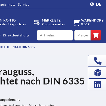
DE
zeichneter Service
IN KONTO
MERKLISTE
WARENKORB
lden / Registrieren
Produkte merken
0,00 €
productCode
qty
Direktbestellung
ICHTET NACH DIN 6335
rauguss,
chtet nach DIN 6335
gungselement
bau, Anlagenbau, Vorrichtungsbau