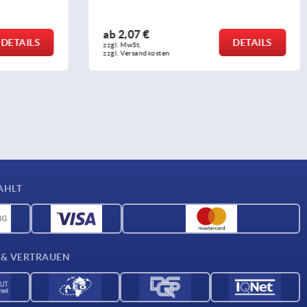
ab
2,07 €
DETAILS
DETAILS
zzgl. MwSt. 
zzgl. Versandkosten
AHLT
 & VERTRAUEN