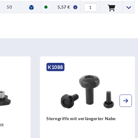
50
5,57 €
K1088
Sterngriffe mit verlängerter Nabe
it