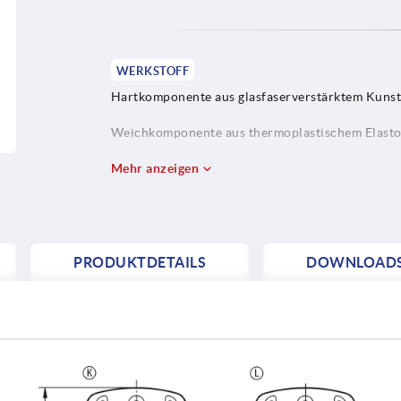
WERKSTOFF
Hartkomponente aus glasfaserverstärktem Kunsts
Weichkomponente aus thermoplastischem Elasto
Buchse bzw. Gewindebolzen aus Stahl Festigkeits
Mehr anzeigen
5.8 oder Edelstahl 1.4305.
PRODUKTDETAILS
DOWNLOAD