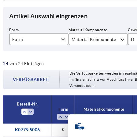
Artikel Auswahl eingrenzen
Form
Material Komponente
D
K
Edelstahl
M
24
von 24 Einträgen
L
Stahl
M
Die Verfügbarkeiten werden in regelmä
M1
VERFÜGBARKEIT
Im finalen Schritt vor Abschluss Ihrer 
Versanddatum.
Bestell-Nr.
Form
Material Komponente
K0779.5006
K
Stahl