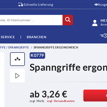
Schnelle Lieferung
Ausge
ME
Anme
SERVICE
BRANCHEN
FFE / SPANNGRIFFE
SPANNGRIFFE ERGONOMISCH
K0779
Spanngriffe ergo
ab
3,26 €
zzgl. MwSt. 
zzgl. Versandkosten