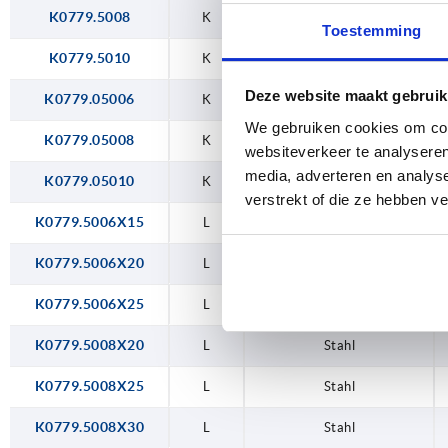
K0779.5008
K
Stahl
Toestemming
K0779.5010
K
Stahl
Deze website maakt gebruik
K0779.05006
K
Edelstahl
We gebruiken cookies om cont
K0779.05008
K
Edelstahl
websiteverkeer te analyseren
media, adverteren en analys
K0779.05010
K
Edelstahl
verstrekt of die ze hebben v
K0779.5006X15
L
Stahl
K0779.5006X20
L
Stahl
K0779.5006X25
L
Stahl
K0779.5008X20
L
Stahl
K0779.5008X25
L
Stahl
K0779.5008X30
L
Stahl