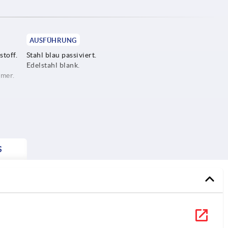
AUSFÜHRUNG
toff.
Stahl blau passiviert.
Edelstahl blank.
mer.
klasse
S