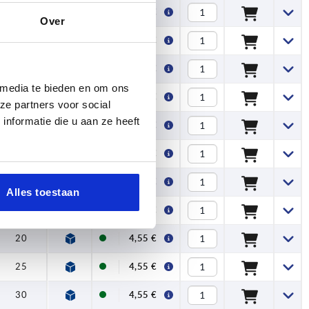
—
3,26 €
Over
—
3,26 €
—
5,42 €
 media te bieden en om ons
—
3,72 €
ze partners voor social
nformatie die u aan ze heeft
—
3,72 €
15
6,05 €
20
6,05 €
Alles toestaan
25
6,02 €
20
4,55 €
25
4,55 €
30
4,55 €