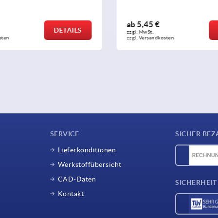
ab
5,45 €
DETAILS
zzgl. MwSt. 
sten
zzgl. Versandkosten
SERVICE
SICHER BEZ
Lieferkonditionen
Werkstoffübersicht
CAD-Daten
SICHERHEIT
Kontakt