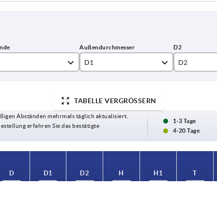
D1
D2
6
50
26
TABELLE VERGRÖSSERN
8
ßigen Abständen mehrmals täglich aktualisiert.
0
1-3 Tage
Bestellung erfahren Sie das bestätigte
4-20 Tage
D
D1
D2
H
H1
T
M6
50
26
55
10
17