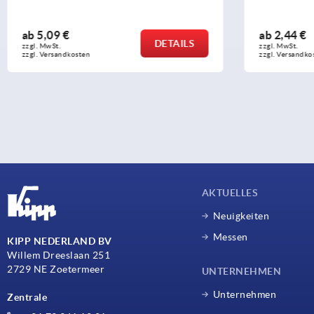
ab
5,09 €
ab
2,44 €
DETAILS
zzgl. MwSt. 
zzgl. MwSt. 
zzgl. Versandkosten
zzgl. Versandko
AKTUELLES
Neuigkeiten
Messen
KIPP NEDERLAND BV
Willem Dreeslaan 251
2729 NE Zoetermeer
UNTERNEHMEN
Unternehmen
Zentrale