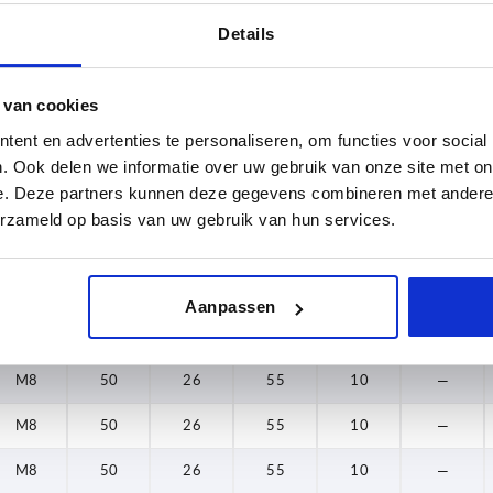
M8
50
26
55
10
17
Details
M10
50
26
55
10
17
 van cookies
M6
50
26
55
10
17
ent en advertenties te personaliseren, om functies voor social
M8
50
26
55
10
17
. Ook delen we informatie over uw gebruik van onze site met on
e. Deze partners kunnen deze gegevens combineren met andere i
M10
50
26
55
10
17
erzameld op basis van uw gebruik van hun services.
M6
50
26
55
10
—
M6
50
26
55
10
—
Aanpassen
M6
50
26
55
10
—
M8
50
26
55
10
—
M8
50
26
55
10
—
M8
50
26
55
10
—