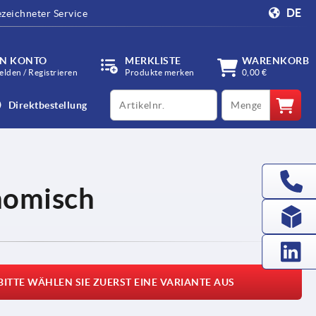
DE
zeichneter Service
IN KONTO
MERKLISTE
WARENKORB
lden / Registrieren
Produkte merken
0,00 €
productCode
qty
Direktbestellung
nomisch
BITTE WÄHLEN SIE ZUERST EINE VARIANTE AUS