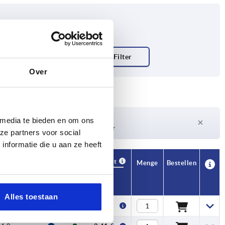
Over
Lieferzeit auf Anfrage
 media te bieden en om ons
Derzeit nicht auf Lager
ze partners voor social
nformatie die u aan ze heeft
Verfügbarkeit
CAD
Menge
Bestellen
H1
Preis
Alles toestaan
4,8
2,19 €