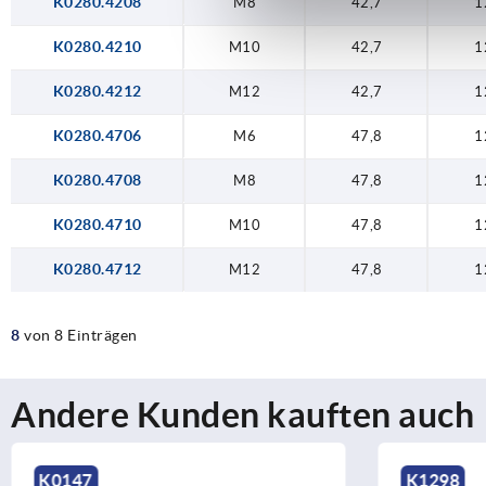
K0280.4208
M8
42,7
1
K0280.4210
M10
42,7
1
K0280.4212
M12
42,7
1
K0280.4706
M6
47,8
1
K0280.4708
M8
47,8
1
K0280.4710
M10
47,8
1
K0280.4712
M12
47,8
1
8
von 8 Einträgen
Andere Kunden kauften auch
K1298
K1378