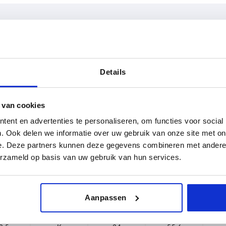
Form
D2
Details
,5
K
34
TABELLE VERGRÖSSERN
38,1
 van cookies
ßigen Abständen mehrmals täglich aktualisiert.
1-3 Tage
ent en advertenties te personaliseren, om functies voor social
Bestellung erfahren Sie das bestätigte
4-20 Tage
. Ook delen we informatie over uw gebruik van onze site met on
e. Deze partners kunnen deze gegevens combineren met andere i
erzameld op basis van uw gebruik van hun services.
T
Form
D2
H
Aanpassen
2,5
K
34
55,6