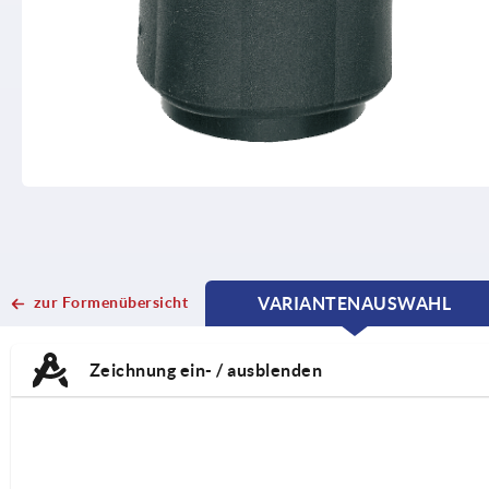
zur Formenübersicht
VARIANTENAUSWAHL
CURRENT
CURRENT
TAB:
TAB:
Zeichnung ein- / ausblenden