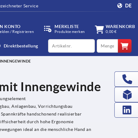
DE
zeichneter Service
IN KONTO
MERKLISTE
WARENKORB
lden / Registrieren
Produkte merken
0,00 €
productCode
qty
Direktbestellung
 INNENGEWINDE
 mit Innengewinde
gungselement
bau, Anlagenbau, Vorrichtungsbau
e Spannkräfte handschonend realisierbar
riffsicherheit durch hohe Ergonomie
fbewegungen ideal an die menschliche Hand an