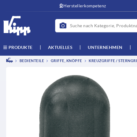
text.skipToContent
text.skipToNavigation
Herstellerkompetenz
AKTUELLES
UNTERNEHMEN
PRODUKTE
BEDIENTEILE
GRIFFE, KNÖPFE
KREUZGRIFFE / STERNGRI