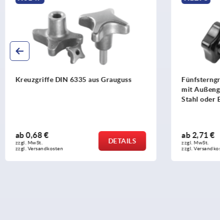
Fünfsterngriffe Kunststoff (Duroplast)
Fünfsterngr
mit Außengewinde, Gewindeeinsatz
abschließb
Stahl oder Edelstahl
ab
2,71 €
ab
17,38 €
DETAILS
zzgl. MwSt. 
zzgl. MwSt. 
zzgl. Versandkosten
zzgl. Versandko