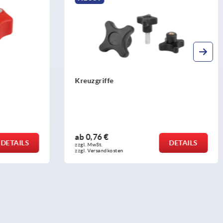
Sterngriffe mit verlängertem Bund
ab
5,00 €
DETAILS
DETAILS
zzgl. MwSt. 
zzgl. Versandkosten