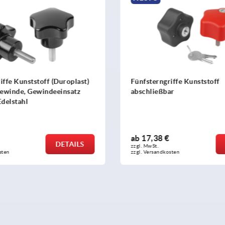
iffe Kunststoff
Kreuzgriffe
ar
ab
0,76 €
DETAILS
zzgl. MwSt. 
sten
zzgl. Versandkosten