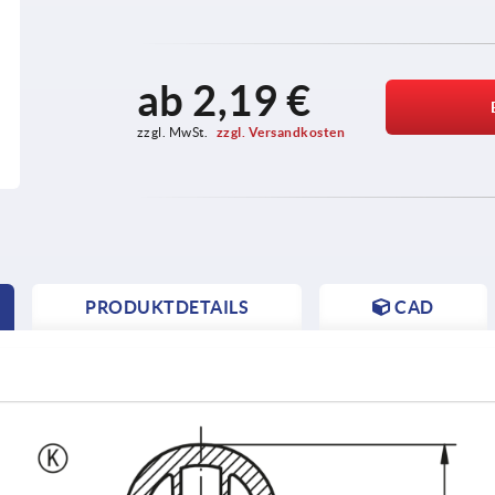
ab
2,19 €
zzgl. MwSt. 
zzgl. Versandkosten
PRODUKTDETAILS
CAD