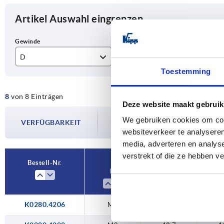
Artikel Auswahl eingrenzen
D
D1
T
Toestemming
M6
42,7
12
8
von 8 Einträgen
M8
47,8
Deze website maakt gebruik
Die Verfügbarkeiten werden in regelmä
M10
We gebruiken cookies om cont
VERFÜGBARKEIT
Im finalen Schritt vor Abschluss Ihrer 
websiteverkeer te analyseren
Versanddatum.
M12
media, adverteren en analys
verstrekt of die ze hebben v
Bestell-Nr.
D
D1
K0280.4206
M6
42,7
1