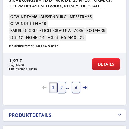
SICHERUNGSBAND D=M06, D1=25 H=16, FORM:KS,
THERMOPLAST SCHWARZ, KOMP:EDELSTAHL
DECKEL:GRAU RAL7035
GEWINDE=M6
AUSSENDURCHMESSER=25
GEWINDETIEFE=10
FARBE DECKEL =LICHTGRAU RAL 7035
FORM=KS
D8=12
HÖHE=16
H3=8
H5 MAX.=22
Bestellnummer:
K0154.60615
1,97 €
DETAILS
zzgl. MwSt. 
zzgl. Versandkosten
1
2
6
PRODUKTDETAILS