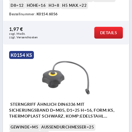
D8=12
HÖHE=16
H3=8
H5 MAX.=22
Bestellnummer:
K0154.6056
1,97 €
DETAILS
zzgl. MwSt. 
zzgl. Versandkosten
K0154 KS
STERNGRIFF ÄHNLICH DIN6336 MIT
SICHERUNGSBAND D=M05, D1=25 H=16, FORM:KS,
THERMOPLAST SCHWARZ, KOMP:EDELSTAHL
DECKEL:GELB RAL1021
GEWINDE=M5
AUSSENDURCHMESSER=25