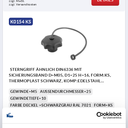
zzgl. MwSt. 
zzgl. Versandkosten
K0154 KS
STERNGRIFF ÄHNLICH DIN6336 MIT
SICHERUNGSBAND D=M05, D1=25 H=16, FORM:KS,
THERMOPLAST SCHWARZ, KOMP:EDELSTAHL
DECKEL:SCHWARZGRAU RAL7021
GEWINDE=M5
AUSSENDURCHMESSER=25
GEWINDETIEFE=10
FARBE DECKEL =SCHWARZGRAU RAL 7021
FORM=KS
D8=12
HÖHE=16
H3=8
H5 MAX.=22
Bestellnummer:
K0154.605