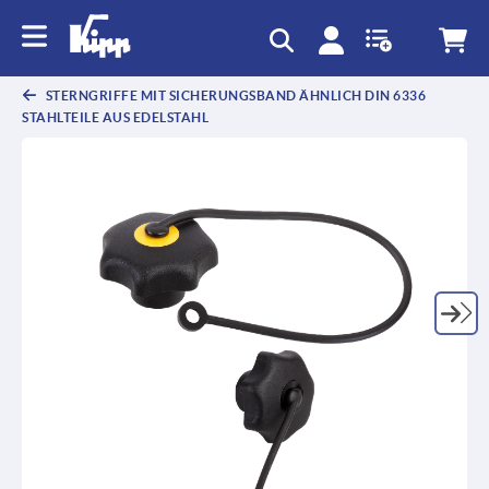
text.skipToContent
text.skipToNavigation
STERNGRIFFE MIT SICHERUNGSBAND ÄHNLICH DIN 6336
STAHLTEILE AUS EDELSTAHL