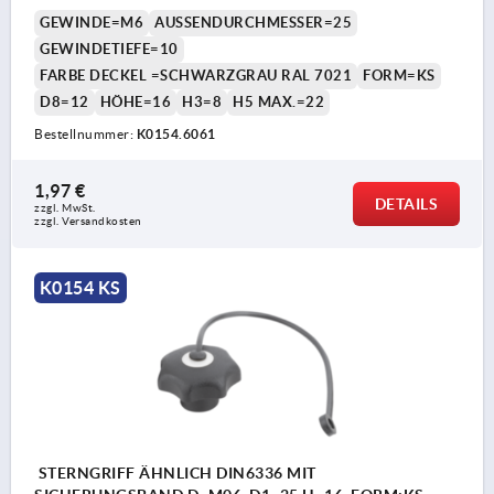
DECKEL:SCHWARZGRAU RAL7021
GEWINDE=M6
AUSSENDURCHMESSER=25
GEWINDETIEFE=10
FARBE DECKEL =SCHWARZGRAU RAL 7021
FORM=KS
D8=12
HÖHE=16
H3=8
H5 MAX.=22
Bestellnummer:
K0154.6061
1,97 €
DETAILS
zzgl. MwSt. 
zzgl. Versandkosten
K0154 KS
STERNGRIFF ÄHNLICH DIN6336 MIT