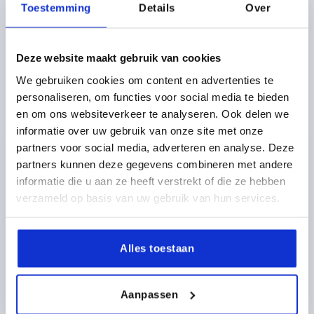
Toestemming
Details
Over
1,97 €
DETAILS
zzgl. MwSt. 
zzgl. Versandkosten
Deze website maakt gebruik van cookies
K0154 KS
We gebruiken cookies om content en advertenties te
personaliseren, om functies voor social media te bieden
en om ons websiteverkeer te analyseren. Ook delen we
informatie over uw gebruik van onze site met onze
partners voor social media, adverteren en analyse. Deze
partners kunnen deze gegevens combineren met andere
informatie die u aan ze heeft verstrekt of die ze hebben
STERNGRIFF ÄHNLICH DIN6336 MIT
verzameld op basis van uw gebruik van hun services.
SICHERUNGSBAND D=M05, D1=25 H=16, FORM:KS,
THERMOPLAST SCHWARZ, KOMP:EDELSTAHL
DECKEL:GRAU RAL7035
Alles toestaan
GEWINDE=M5
AUSSENDURCHMESSER=25
GEWINDETIEFE=10
FARBE DECKEL =LICHTGRAU RAL 7035
FORM=KS
Aanpassen
D8=12
HÖHE=16
H3=8
H5 MAX.=22