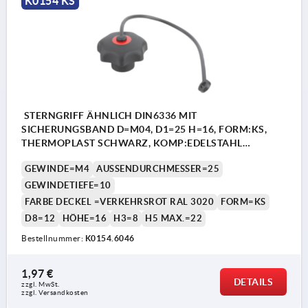
K0154 KS
STERNGRIFF ÄHNLICH DIN6336 MIT
SICHERUNGSBAND D=M04, D1=25 H=16, FORM:KS,
THERMOPLAST SCHWARZ, KOMP:EDELSTAHL
DECKEL:ROT RAL3020
GEWINDE=M4
AUSSENDURCHMESSER=25
GEWINDETIEFE=10
FARBE DECKEL =VERKEHRSROT RAL 3020
FORM=KS
D8=12
HÖHE=16
H3=8
H5 MAX.=22
Bestellnummer:
K0154.6046
1,97 €
DETAILS
zzgl. MwSt. 
zzgl. Versandkosten