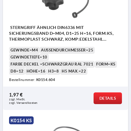
STERNGRIFF ÄHNLICH DIN6336 MIT
SICHERUNGSBAND D=M04, D1=25 H=16, FORM:KS,
THERMOPLAST SCHWARZ, KOMP:EDELSTAHL
DECKEL:SCHWARZGRAU RAL7021
GEWINDE=M4
AUSSENDURCHMESSER=25
GEWINDETIEFE=10
FARBE DECKEL =SCHWARZGRAU RAL 7021
FORM=KS
D8=12
HÖHE=16
H3=8
H5 MAX.=22
Bestellnummer:
K0154.604
1,97 €
DETAILS
zzgl. MwSt. 
zzgl. Versandkosten
K0154 KS