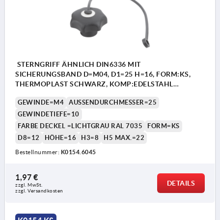
STERNGRIFF ÄHNLICH DIN6336 MIT
SICHERUNGSBAND D=M04, D1=25 H=16, FORM:KS,
THERMOPLAST SCHWARZ, KOMP:EDELSTAHL
DECKEL:GRAU RAL7035
GEWINDE=M4
AUSSENDURCHMESSER=25
GEWINDETIEFE=10
FARBE DECKEL =LICHTGRAU RAL 7035
FORM=KS
D8=12
HÖHE=16
H3=8
H5 MAX.=22
Bestellnummer:
K0154.6045
1,97 €
DETAILS
zzgl. MwSt. 
zzgl. Versandkosten