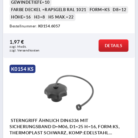
GEWINDETIEFE=10
FARBE DECKEL =RAPSGELB RAL 1021
FORM=KS
D8=12
HÖHE=16
H3=8
H5 MAX.=22
Bestellnummer:
K0154.6057
1,97 €
DETAILS
zzgl. MwSt. 
zzgl. Versandkosten
K0154 KS
STERNGRIFF ÄHNLICH DIN6336 MIT
SICHERUNGSBAND D=M06, D1=25 H=16, FORM:KS,
THERMOPLAST SCHWARZ, KOMP:EDELSTAHL