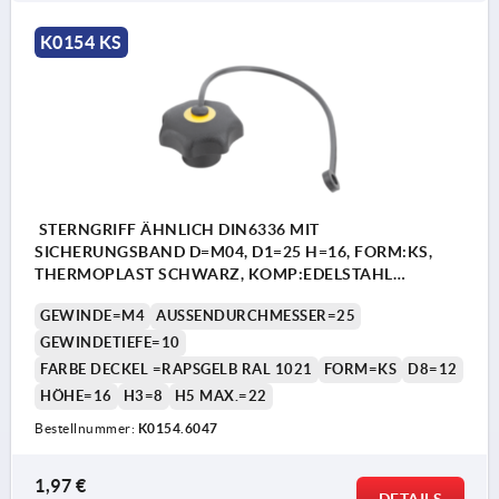
K0154 KS
STERNGRIFF ÄHNLICH DIN6336 MIT
SICHERUNGSBAND D=M04, D1=25 H=16, FORM:KS,
THERMOPLAST SCHWARZ, KOMP:EDELSTAHL
DECKEL:GELB RAL1021
GEWINDE=M4
AUSSENDURCHMESSER=25
GEWINDETIEFE=10
FARBE DECKEL =RAPSGELB RAL 1021
FORM=KS
D8=12
HÖHE=16
H3=8
H5 MAX.=22
Bestellnummer:
K0154.6047
1,97 €
DETAILS