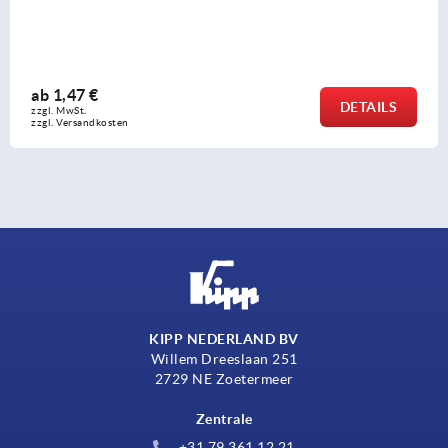
ab
1,47 €
DETAILS
zzgl. MwSt. 
zzgl. Versandkosten
KIPP NEDERLAND BV
Willem Dreeslaan 251
2729 NE Zoetermeer
Zentrale
+31 79 361 12 21