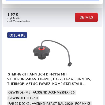
Bestellnummer:
K0154.6055
1,97 €
DETAILS
zzgl. MwSt. 
zzgl. Versandkosten
K0154 KS
STERNGRIFF ÄHNLICH DIN6336 MIT
SICHERUNGSBAND D=M05, D1=25 H=16, FORM:KS,
THERMOPLAST SCHWARZ, KOMP:EDELSTAHL
DECKEL:ROT RAL3020
GEWINDE=M5
AUSSENDURCHMESSER=25
GEWINDETIEFE=10
FARBE DECKEL =VERKEHRSROT RAL 3020
FORM=KS