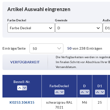
Artikel Auswahl eingrenzen
Farbe Deckel
D
D1
lichtgrau RAL 7035
M6
25
rapsgelb RAL 1021
M8
32
Einträge/Seite
50
von 238 Einträgen
Die Verfügbarkeiten werden in regelmä
reinorange RAL 2004
M10
40
VERFÜGBARKEIT
Im finalen Schritt vor Abschluss Ihrer 
Versanddatum.
schwarzgrau RAL 7021
M12
50
signalgrün RAL 6032
Bestell-Nr.
Farbe Deckel
D
D1
verkehrsblau RAL 5017
verkehrsrot RAL 3020
K0253.106X15
schwarzgrau RAL
M6
25
7021