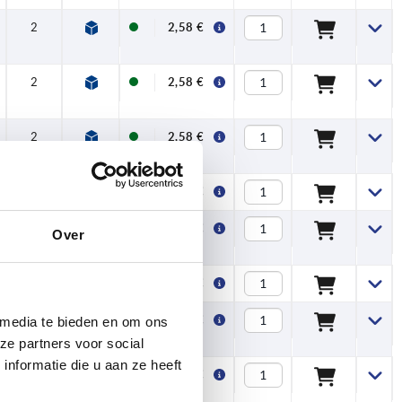
2
2,58 €
2
2,58 €
2
2,58 €
2
2,58 €
2
2,58 €
Over
2
2,58 €
2
2,58 €
 media te bieden en om ons
ze partners voor social
nformatie die u aan ze heeft
2
2,58 €