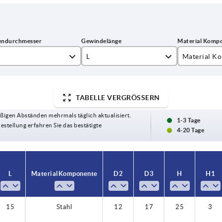
L
Material K
15
Edelstahl
20
Stahl
TABELLE VERGRÖSSERN
ßigen Abständen mehrmals täglich aktualisiert.
25
1-3 Tage
Bestellung erfahren Sie das bestätigte
4-20 Tage
30
40
L
Material Komponente
D2
D3
H
H1
15
Stahl
12
17
25
3