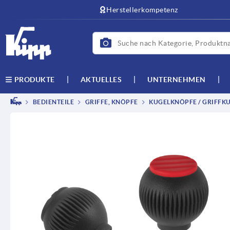
text.skipToContent
text.skipToNavigation
Herstellerkompetenz
AKTUELLES
UNTERNEHMEN
PRODUKTE
BEDIENTEILE
GRIFFE, KNÖPFE
KUGELKNÖPFE / GRIFFK