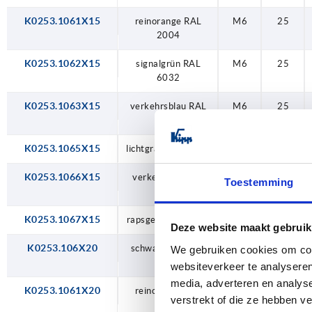
K0253.1061X15
reinorange RAL
M6
25
2004
K0253.1062X15
signalgrün RAL
M6
25
6032
K0253.1063X15
verkehrsblau RAL
M6
25
5017
K0253.1065X15
lichtgrau RAL 7035
M6
25
K0253.1066X15
verkehrsrot RAL
M6
25
Toestemming
3020
K0253.1067X15
rapsgelb RAL 1021
M6
25
Deze website maakt gebruik
K0253.106X20
schwarzgrau RAL
M6
25
We gebruiken cookies om cont
7021
websiteverkeer te analyseren
media, adverteren en analys
K0253.1061X20
reinorange RAL
M6
25
verstrekt of die ze hebben v
2004