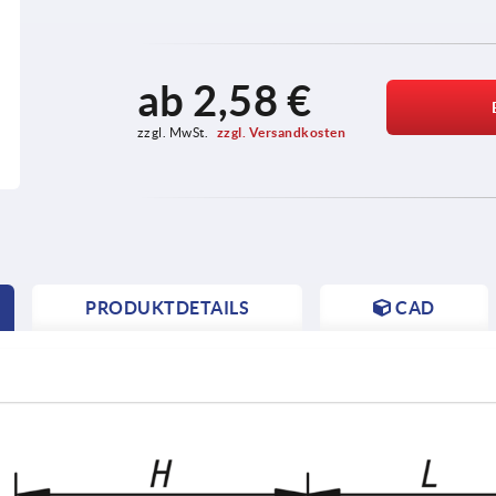
ab
2,58 €
zzgl. MwSt. 
zzgl. Versandkosten
PRODUKTDETAILS
CAD