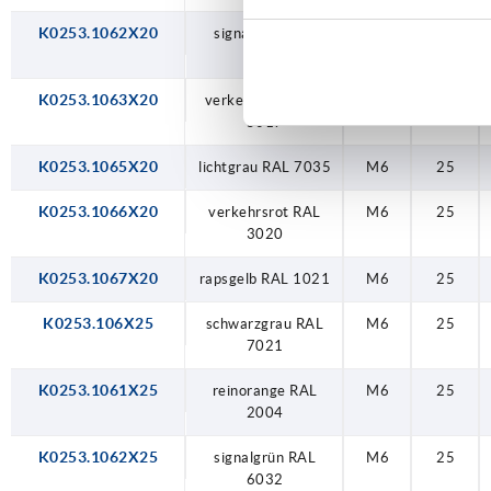
K0253.1062X20
signalgrün RAL
M6
25
6032
K0253.1063X20
verkehrsblau RAL
M6
25
5017
K0253.1065X20
lichtgrau RAL 7035
M6
25
K0253.1066X20
verkehrsrot RAL
M6
25
3020
K0253.1067X20
rapsgelb RAL 1021
M6
25
K0253.106X25
schwarzgrau RAL
M6
25
7021
K0253.1061X25
reinorange RAL
M6
25
2004
K0253.1062X25
signalgrün RAL
M6
25
6032