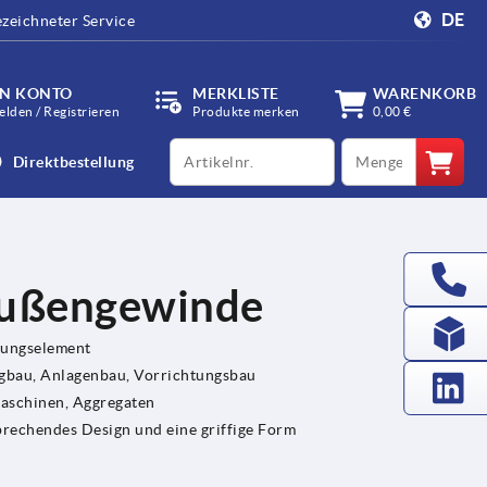
DE
zeichneter Service
IN KONTO
MERKLISTE
WARENKORB
lden / Registrieren
Produkte merken
0,00 €
productCode
qty
Direktbestellung
Außengewinde
gungselement
bau, Anlagenbau, Vorrichtungsbau
Maschinen, Aggregaten
prechendes Design und eine griffige Form