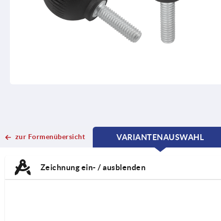
zur Formenübersicht
VARIANTENAUSWAHL
CURRENT
CURRENT
TAB:
TAB:
Zeichnung ein- / ausblenden