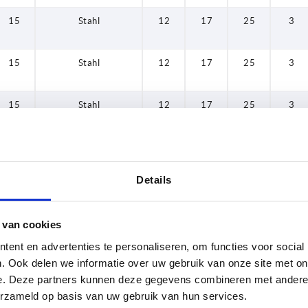
15
Stahl
12
17
25
3
15
Stahl
12
17
25
3
15
Stahl
12
17
25
3
15
Stahl
12
17
25
3
15
Stahl
12
17
25
3
Details
15
Stahl
12
17
25
3
 van cookies
20
Stahl
12
17
25
3
ent en advertenties te personaliseren, om functies voor social
. Ook delen we informatie over uw gebruik van onze site met on
e. Deze partners kunnen deze gegevens combineren met andere i
20
Stahl
12
17
25
3
erzameld op basis van uw gebruik van hun services.