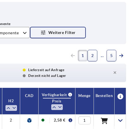
omponente
1
2
5
Lieferzeit auf Anfrage
Derzeit nicht auf Lager
Verfügbarkeit
CAD
Menge
Bestellen
H2
Preis
2
2,58 €