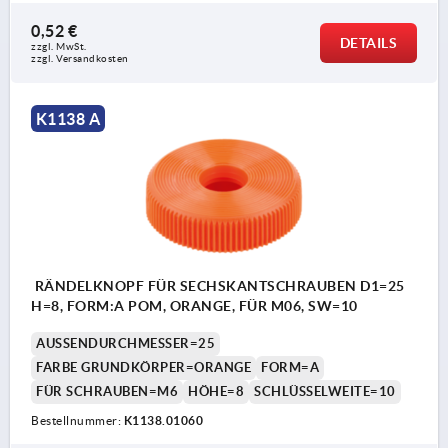
0,52 €
DETAILS
zzgl. MwSt. 
zzgl. Versandkosten
K1138 A
RÄNDELKNOPF FÜR SECHSKANTSCHRAUBEN D1=25
H=8, FORM:A POM, ORANGE, FÜR M06, SW=10
AUSSENDURCHMESSER=25
FARBE GRUNDKÖRPER=ORANGE
FORM=A
FÜR SCHRAUBEN=M6
HÖHE=8
SCHLÜSSELWEITE=10
Bestellnummer:
K1138.01060