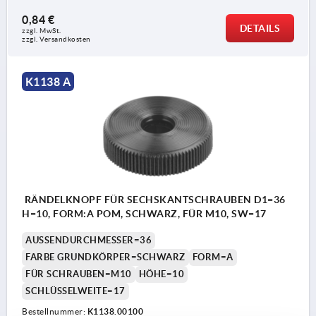
0,84 €
DETAILS
zzgl. MwSt. 
zzgl. Versandkosten
K1138 A
RÄNDELKNOPF FÜR SECHSKANTSCHRAUBEN D1=36
H=10, FORM:A POM, SCHWARZ, FÜR M10, SW=17
AUSSENDURCHMESSER=36
FARBE GRUNDKÖRPER=SCHWARZ
FORM=A
FÜR SCHRAUBEN=M10
HÖHE=10
SCHLÜSSELWEITE=17
Bestellnummer:
K1138.00100