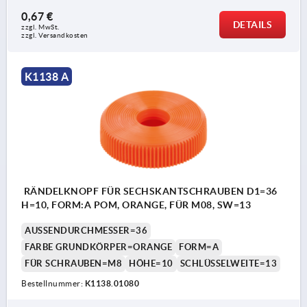
0,67 €
DETAILS
zzgl. MwSt. 
zzgl. Versandkosten
K1138 A
RÄNDELKNOPF FÜR SECHSKANTSCHRAUBEN D1=36
H=10, FORM:A POM, ORANGE, FÜR M08, SW=13
AUSSENDURCHMESSER=36
FARBE GRUNDKÖRPER=ORANGE
FORM=A
FÜR SCHRAUBEN=M8
HÖHE=10
SCHLÜSSELWEITE=13
Bestellnummer:
K1138.01080