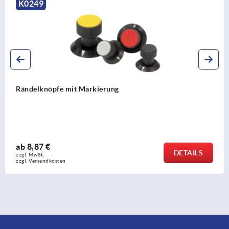
K0247
Rändelknöpfe Kunststoff mit Deckel
ab
1,12 €
DETAIL
zzgl. MwSt. 
zzgl. Versandkosten