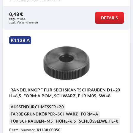
0,48 €
DETAILS
zzgl. MwSt. 
zzgl. Versandkosten
K1138 A
RÄNDELKNOPF FÜR SECHSKANTSCHRAUBEN D1=20
H=6,5, FORM:A POM, SCHWARZ, FÜR M05, SW=8
AUSSENDURCHMESSER=20
FARBE GRUNDKÖRPER=SCHWARZ
FORM=A
FÜR SCHRAUBEN=M5
HÖHE=6,5
SCHLÜSSELWEITE=8
Bestellnummer:
K1138.00050