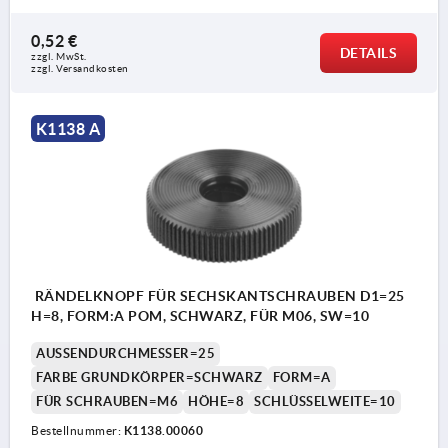
0,52 €
DETAILS
zzgl. MwSt. 
zzgl. Versandkosten
K1138 A
RÄNDELKNOPF FÜR SECHSKANTSCHRAUBEN D1=25
H=8, FORM:A POM, SCHWARZ, FÜR M06, SW=10
AUSSENDURCHMESSER=25
FARBE GRUNDKÖRPER=SCHWARZ
FORM=A
FÜR SCHRAUBEN=M6
HÖHE=8
SCHLÜSSELWEITE=10
Bestellnummer:
K1138.00060