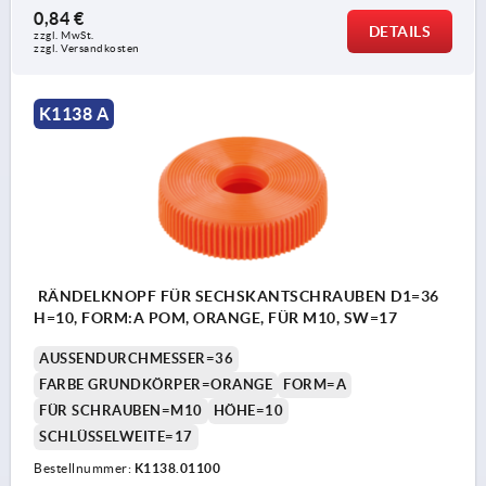
0,84 €
DETAILS
zzgl. MwSt. 
zzgl. Versandkosten
K1138 A
RÄNDELKNOPF FÜR SECHSKANTSCHRAUBEN D1=36
H=10, FORM:A POM, ORANGE, FÜR M10, SW=17
AUSSENDURCHMESSER=36
FARBE GRUNDKÖRPER=ORANGE
FORM=A
FÜR SCHRAUBEN=M10
HÖHE=10
SCHLÜSSELWEITE=17
Bestellnummer:
K1138.01100