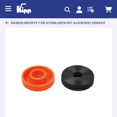
text.skipToContent
text.skipToNavigation
RÄNDELKNÖPFE FÜR SCHRAUBEN MIT AUSSENSECHSKANT