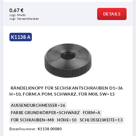
0,67 €
DETAILS
zzgl. MwSt. 
zzgl. Versandkosten
K1138 A
RÄNDELKNOPF FÜR SECHSKANTSCHRAUBEN D1=36
H=10, FORM:A POM, SCHWARZ, FÜR M08, SW=13
AUSSENDURCHMESSER=36
FARBE GRUNDKÖRPER=SCHWARZ
FORM=A
FÜR SCHRAUBEN=M8
HÖHE=10
SCHLÜSSELWEITE=13
Bestellnummer:
K1138.00080