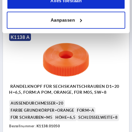
Alles toestaan
0,48 €
DETAILS
zzgl. MwSt. 
Aanpassen
zzgl. Versandkosten
K1138 A
RÄNDELKNOPF FÜR SECHSKANTSCHRAUBEN D1=20
H=6,5, FORM:A POM, ORANGE, FÜR M05, SW=8
AUSSENDURCHMESSER=20
FARBE GRUNDKÖRPER=ORANGE
FORM=A
FÜR SCHRAUBEN=M5
HÖHE=6,5
SCHLÜSSELWEITE=8
Bestellnummer:
K1138.01050