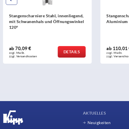
 innenliegend,
Stangenscharniere Edelstahl oder
ffnungswinkel
Aluminium mit Doppelgelenk
ab
110,01 €
DETAILS
DETAILS
zzgl. MwSt. 
zzgl. Versandkosten
AKTUELLES
Neuigkeiten