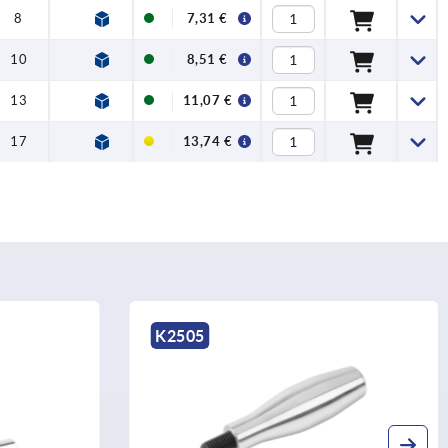
8
3
7,31 €
10
4
8,51 €
13
5
11,07 €
17
6
13,74 €
5
K0169