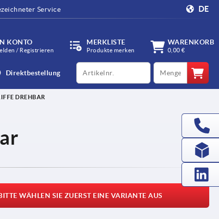
DE
zeichneter Service
IN KONTO
MERKLISTE
WARENKORB
lden / Registrieren
Produkte merken
0,00 €
productCode
qty
Direktbestellung
IFFE DREHBAR
ar
BITTE WÄHLEN SIE ZUERST EINE VARIANTE AUS