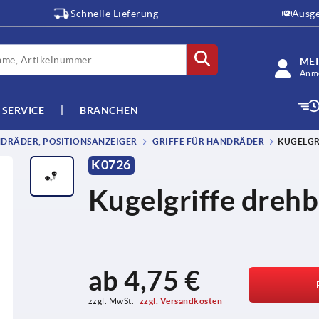
Schnelle Lieferung
Ausge
ME
Anme
SERVICE
BRANCHEN
DRÄDER, POSITIONSANZEIGER
GRIFFE FÜR HANDRÄDER
KUGELGR
K0726
Kugelgriffe drehb
ab
4,75 €
zzgl. MwSt. 
zzgl. Versandkosten