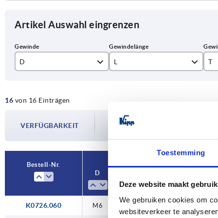
Artikel Auswahl eingrenzen
D
L
T
M6
11
12
16
von 16 Einträgen
M8
13
15
Die Verfügbarkeiten werden in regelmä
M10
14
19
VERFÜGBARKEIT
Im finalen Schritt vor Abschluss Ihrer 
Versanddatum.
M12
21
21
Toestemming
Bestell-Nr.
D
L
T
Material Ko
Deze website maakt gebruik
We gebruiken cookies om cont
K0726.060
M6
—
12,5
Stah
websiteverkeer te analyseren