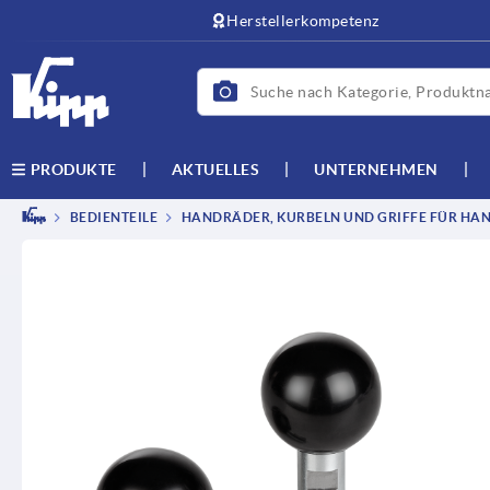
text.skipToContent
text.skipToNavigation
Herstellerkompetenz
AKTUELLES
UNTERNEHMEN
PRODUKTE
BEDIENTEILE
HANDRÄDER, KURBELN UND GRIFFE FÜR HAN