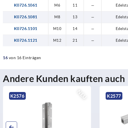
K0726.1061
M6
11
—
Edelst
K0726.1081
M8
13
—
Edelst
K0726.1101
M10
14
—
Edelst
K0726.1121
M12
21
—
Edelst
16
von 16 Einträgen
Andere Kunden kauften auch
NEU
NE
K2577