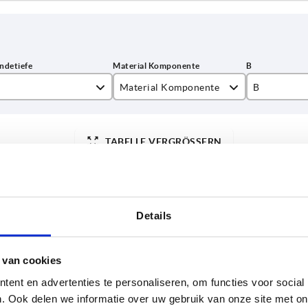
Material Komponente
B
,5
Edelstahl
5
TABELLE VERGRÖSSERN
Stahl
6
ßigen Abständen mehrmals täglich aktualisiert.
8
1-3 Tage
Bestellung erfahren Sie das bestätigte
4-20 Tage
,5
10
Details
mponente
B
D1
D2
H
H1
H2
 van cookies
ent en advertenties te personaliseren, om functies voor social
l
5
25
10
22,5
15
5
. Ook delen we informatie over uw gebruik van onze site met on