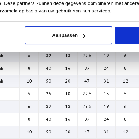
e. Deze partners kunnen deze gegevens combineren met andere i
l
6
32
13
29,5
19
6
erzameld op basis van uw gebruik van hun services.
l
8
40
16
37
24
8
l
10
50
20
47
31
12
Aanpassen
ahl
5
25
10
22,5
15
5
ahl
6
32
13
29,5
19
6
ahl
8
40
16
37
24
8
ahl
10
50
20
47
31
12
l
5
25
10
22,5
15
5
l
6
32
13
29,5
19
6
l
8
40
16
37
24
8
l
10
50
20
47
31
12