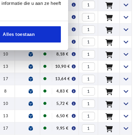
nformatie die u aan ze heeft
10
—
5,61 €
13
—
6,45 €
17
—
9,36 €
Alles toestaan
8
—
6,77 €
10
—
8,18 €
13
—
10,90 €
17
—
13,64 €
8
3
4,83 €
10
4
5,72 €
13
5
6,50 €
17
6
9,95 €