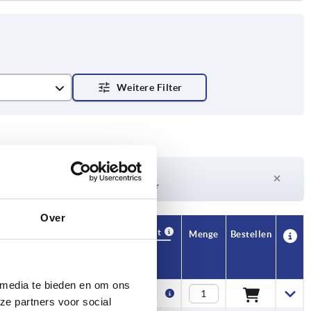
Lieferzeit auf Anfrage
Derzeit nicht auf Lager
Over
Verfügbarkeit
CAD
Menge
Bestellen
SW1
SW2
Preis
 media te bieden en om ons
8
—
4,75 €
ze partners voor social