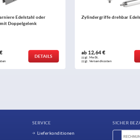
Zylindergriffe drehbar Edelstahl
Ballen
ähnlic
ab
12,64 €
ab
4,
DETAILS
zzgl. MwSt. 
zzgl. MwS
zzgl. Versandkosten
zzgl. Ve
SERVICE
SICHER BEZ
Lieferkonditionen