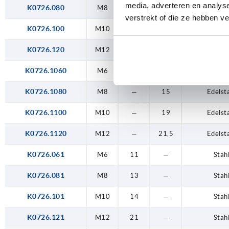
media, adverteren en analys
K0726.080
M8
—
15
Stah
verstrekt of die ze hebben v
K0726.100
M10
—
19
Stah
K0726.120
M12
—
21,5
Stah
K0726.1060
M6
—
12,5
Edelst
K0726.1080
M8
—
15
Edelst
K0726.1100
M10
—
19
Edelst
K0726.1120
M12
—
21,5
Edelst
K0726.061
M6
11
—
Stah
K0726.081
M8
13
—
Stah
K0726.101
M10
14
—
Stah
K0726.121
M12
21
—
Stah